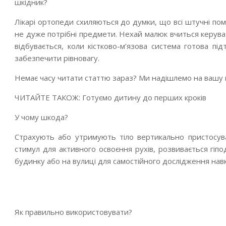
шкідник?
Лікарі ортопеди схиляються до думки, що всі штучні пом
не дуже потрібні предмети. Нехай малюк вчиться керува
відбувається, коли кістково-м’язова система готова пі
забезпечити рівновагу.
Немає часу читати статтю зараз? Ми надішлемо на вашу 
ЧИТАЙТЕ ТАКОЖ: Готуємо дитину до перших кроків
У чому шкода?
Страхують або утримують тіло вертикально пристосува
стимул для активного освоєння рухів, розвивається гіпо
будинку або на вулиці для самостійного дослідження на
Як правильно використовувати?