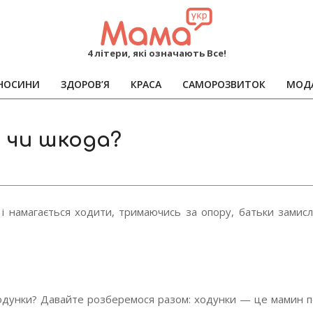
MAMA
4 літери, які означають Все!
НОСИНИ
ЗДОРОВ’Я
КРАСА
САМОРОЗВИТОК
МОД
Primary
Navigation
Menu
 чи шкода?
и і намагається ходити, тримаючись за опору, батьки зами
 ходунки? Давайте розберемося разом: ходунки — це мамин п