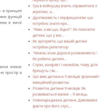
Гра в войнушку вчить справлятися з
— в принципі
агресією, а…
ових функцій
Дратівливість і перфекціонізм: що
тема в змозі
потрібно знати про…
"Мам, а ми що, бідні?". Як пояснити
дитині, що у вас…
Як зрозуміти, що вашій дитині
потрібен репетитор
"Мовчи, коли дорослі розмовляють".
Як робити дитині…
Страх, конфлікт і нелюбов. Чому діти
ання зникає
брешуть і як…
не простір в
Що вміє дитина в 5 місяців: фізичний і
емоційний розвиток
Розвиток дитини 9 місяців. Як
розвивається малюк – 9 місяць
Новонароджена дитина. Дивовижні
факти про його слух,…