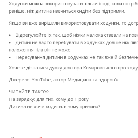
Ходунки можна використовувати тільки іноді, коли потрі
раніше, ніж дитина навчиться сидіти без підтримки.
Якщо ви вже вирішили використовувати ходунки, то дот
Відрегулюйте їх так, щоб ніжки малюка ставали на повну
Дитині не варто перебувати в ходунках довше ніж пів
положення тіла він не може.
Пересування дитини в ходунках не так вже й безпечно
Хочете дізнатися думку доктора Комаровського про ходун
Джерело: YouTube, автор Медицина та здоров’я
ЧИТАЙТЕ ТАКОЖ:
На зарядку: для тих, кому до 1 року
Дитина не хоче ходити: в чому причина?
2018-
04-