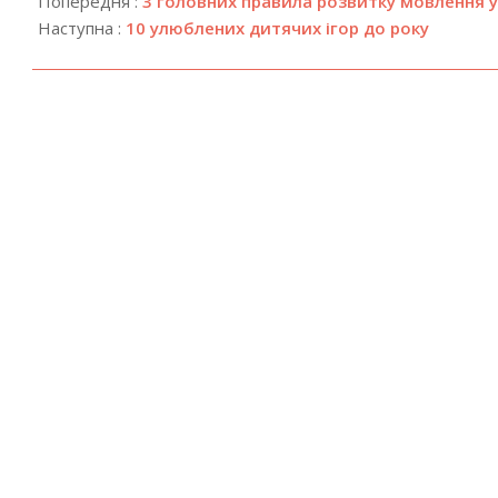
Попередня :
3 головних правила розвитку мовлення 
30
Наступна :
10 улюблених дитячих ігор до року