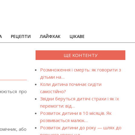
А
РЕЦЕПТИ
ЛАЙФХАК
ЦІКАВЕ
ЩЕ КОНТЕНТУ
Розмноження і смерть: як говорити з
дітьми на…
Коли дитина починає сидіти
слюються про
самостійно?
Звідки беруться дитячі страхи і як їх
перемогти: від…
Розвиток дитини в 10 місяців. Як
розвивається малюк…
Розвиток дитини до року — шлях до
омічник, або
першого кроку: це…