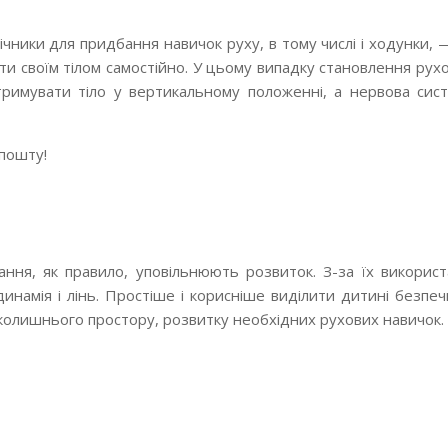
ічники для придбання навичок руху, в тому числі і ходунки, 
ти своїм тілом самостійно. У цьому випадку становлення рух
дтримувати тіло у вертикальному положенні, а нервова сис
пошту!
ння, як правило, уповільнюють розвиток. З-за їх використ
динамія і лінь. Простіше і корисніше виділити дитині безпеч
вколишнього простору, розвитку необхідних рухових навичок.