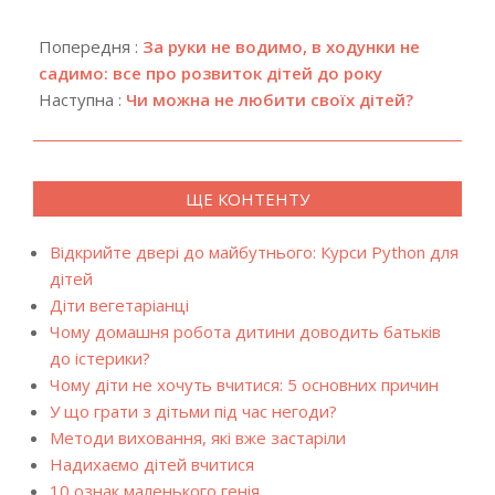
2019-
11-
Попередня :
За руки не водимо, в ходунки не
30
садимо: все про розвиток дітей до року
Наступна :
Чи можна не любити своїх дітей?
ЩЕ КОНТЕНТУ
Відкрийте двері до майбутнього: Курси Python для
дітей
Діти вегетаріанці
Чому домашня робота дитини доводить батьків
до істерики?
Чому діти не хочуть вчитися: 5 основних причин
У що грати з дітьми під час негоди?
Методи виховання, які вже застаріли
Надихаємо дітей вчитися
10 ознак маленького генія