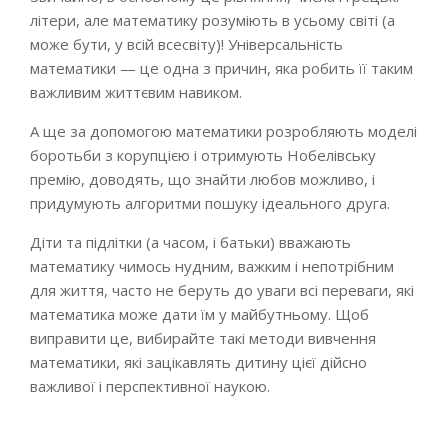
літери, але математику розуміють в усьому світі (а
може бути, у всій всесвіту)! Універсальність
математики — це одна з причин, яка робить її таким
важливим життєвим навиком.
А ще за допомогою математики розробляють моделі
боротьби з корупцією і отримують Нобелівську
премію, доводять, що знайти любов можливо, і
придумують алгоритми пошуку ідеального друга.
Діти та підлітки (а часом, і батьки) вважають
математику чимось нудним, важким і непотрібним
для життя, часто не беруть до уваги всі переваги, які
математика може дати їм у майбутньому. Щоб
виправити це, вибирайте такі методи вивчення
математики, які зацікавлять дитину цієї дійсно
важливої і перспективної наукою.