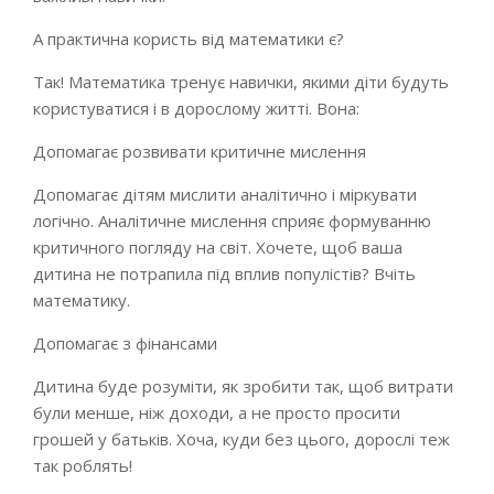
А практична користь від математики є?
Так! Математика тренує навички, якими діти будуть
користуватися і в дорослому житті. Вона:
Допомагає розвивати критичне мислення
Допомагає дітям мислити аналітично і міркувати
логічно. Аналітичне мислення сприяє формуванню
критичного погляду на світ. Хочете, щоб ваша
дитина не потрапила під вплив популістів? Вчіть
математику.
Допомагає з фінансами
Дитина буде розуміти, як зробити так, щоб витрати
були менше, ніж доходи, а не просто просити
грошей у батьків. Хоча, куди без цього, дорослі теж
так роблять!