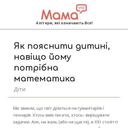
MAMA
4 літери, які означають Все!
Primary
Navigation
Як пояснити дитині,
Menu
навіщо йому
потрібна
математика
Діти
Ми звикли, що світ ділиться на гуманітаріїв і
технарів. Хтось вміє писати, хтось- вирішувати
задачки. Але, на жаль (або на щастя), в XXI столітті