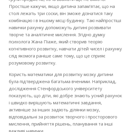
Простіше кажучи, якщо дитина запам’ятає, що на
столі лежать три соски, він зможе дізнатися таку
комбінацію і в іншому місці будинку. Такі найпростіші
навички рахунку допоможуть дитині розвивати
творче та аналітичне мислення. Згідно думку
психолога Жана Піаже, який створив теорію
когнітивного розвитку, навчати дітей чисел і рахунку
слід якомога раніше саме тому, що це сприяє
розумовому розвитку.
Користь математики для розвитку мозку дитини
була підтверджена багатьма вченими. Наприклад,
дослідження Стенфордського університету
показують, що діти, які добре знають усний рахунок
і швидко вирішують математичні завдання,
активніше за інших задіють ділянки мозку,
відповідальні за розвиток творчого і просторового
мислення, прийняття рішень, планування та інші
важливі навички.