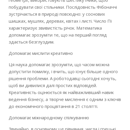
геометрії, використовують шестикутники, щоб
побудувати свої стільники. Послідовність Фібоначчі
зустрічається в природі повсюдно: у соснових
шишках, мушлях, деревах, квітах і листі. Число Пі
характеризує звивистість річок. Математика
допомагає зрозуміти те, що на перший погляд
здається безглуздим.
Допомагає мислити креативно
Ця наука допомагає зрозуміти, що часом можна
допустити помилку, і вчить, що існує більше одного
рішення проблеми. А роботодавці сьогодні хочуть,
щоб ви дивилися далі простих відповідей.
Креативність оцінюється як найважливіший навик
ведення бізнесу, а творче мислення є одним з ключів
до економічного процвітання в 21 столітті.
Допомагає міжнародному спілкуванню
Звичайно, в основному це рівняння, числа і грецькі