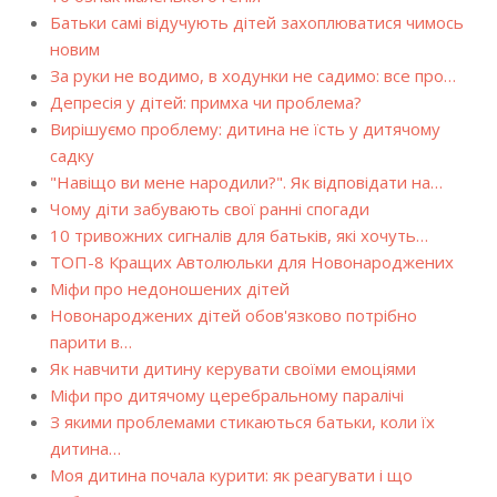
Батьки самі відучують дітей захоплюватися чимось
новим
За руки не водимо, в ходунки не садимо: все про…
Депресія у дітей: примха чи проблема?
Вирішуємо проблему: дитина не їсть у дитячому
садку
"Навіщо ви мене народили?". Як відповідати на…
Чому діти забувають свої ранні спогади
10 тривожних сигналів для батьків, які хочуть…
ТОП-8 Кращих Автолюльки для Новонароджених
Міфи про недоношених дітей
Новонароджених дітей обов'язково потрібно
парити в…
Як навчити дитину керувати своїми емоціями
Міфи про дитячому церебральному паралічі
З якими проблемами стикаються батьки, коли їх
дитина…
Моя дитина почала курити: як реагувати і що