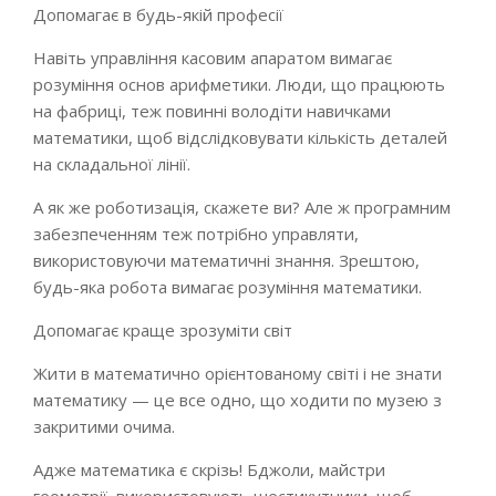
Допомагає в будь-якій професії
Навіть управління касовим апаратом вимагає
розуміння основ арифметики. Люди, що працюють
на фабриці, теж повинні володіти навичками
математики, щоб відслідковувати кількість деталей
на складальної лінії.
А як же роботизація, скажете ви? Але ж програмним
забезпеченням теж потрібно управляти,
використовуючи математичні знання. Зрештою,
будь-яка робота вимагає розуміння математики.
Допомагає краще зрозуміти світ
Жити в математично орієнтованому світі і не знати
математику — це все одно, що ходити по музею з
закритими очима.
Адже математика є скрізь! Бджоли, майстри