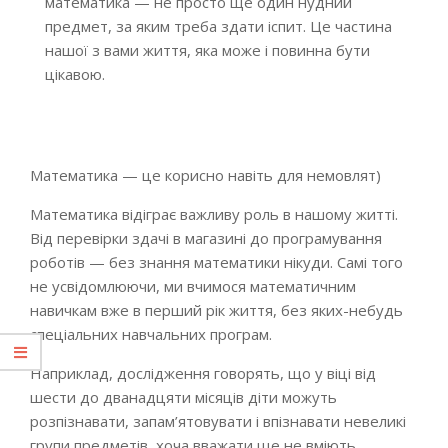
математика — не просто ще один нудний
предмет, за яким треба здати іспит. Це частина
нашої з вами життя, яка може і повинна бути
цікавою.
Математика — це корисно навіть для немовлят)
Математика відіграє важливу роль в нашому житті.
Від перевірки здачі в магазині до програмування
роботів — без знання математики нікуди. Самі того
не усвідомлюючи, ми вчимося математичним
навичкам вже в перший рік життя, без яких-небудь
спеціальних навчальних програм.
Наприклад, дослідження говорять, що у віці від
шести до дванадцяти місяців діти можуть
розпізнавати, запам’ятовувати і впізнавати невеликі
групи предметів, хоча вважати ще не вміють.