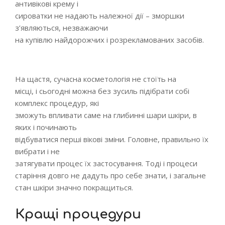
антивікові крему і
сироватки не надають належної дії – зморшки
з’являються, незважаючи
на купівлю найдорожчих і розрекламованих засобів.
На щастя, сучасна косметологія не стоїть на
місці, і сьогодні можна без зусиль підібрати собі
комплекс процедур, які
зможуть впливати саме на глибинні шари шкіри, в
яких і починають
відбуватися перші вікові зміни. Головне, правильно їх
вибрати і не
затягувати процес їх застосування. Тоді і процеси
старіння довго не дадуть про себе знати, і загальне
стан шкіри значно покращиться.
Кращі процедури