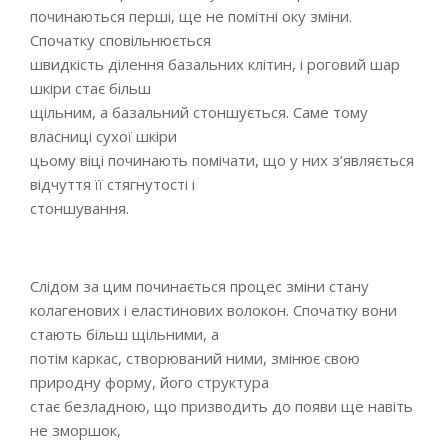
починаються перші, ще не помітні оку зміни.
Спочатку сповільнюється
швидкість ділення базальних клітин, і роговий шар
шкіри стає більш
щільним, а базальний стоншується. Саме тому
власниці сухої шкіри
цьому віці починають помічати, що у них з’являється
відчуття її стягнутості і
стоншування.
Слідом за цим починається процес зміни стану
колагенових і еластинових волокон. Спочатку вони
стають більш щільними, а
потім каркас, створюваний ними, змінює свою
природну форму, його структура
стає безладною, що призводить до появи ще навіть
не зморшок,