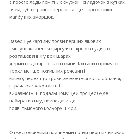
а просто ледь помітних смужок і складочок в кутках
очей, губ і в районі перенісся. Це – провісники
майбутніх зморшок.
Завершує картину появи перших вікових
змін уповільнення циркуляції крові в судинах,
розташованих у всіх шарах
дерми і підшкірної клітковини. Клітини отримують
трохи менше поживних речовин і
кисню, через що трохи змінюється колір обличчя,
втрачаючи яскравість і
виразність. В подальшому цей процес буде
набирати силу, приводячи до
появі тьмяного кольору шкіри.
Отже, головними причинами появи перших вікових