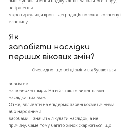
змін є уповільнення поділу клітин базального шару,
погіршення
мікроциркуляція крові і деградація волокон колагену і
еластину.
Як
запобігти наслідки
перших вікових змін?
Очевидно, що всі ці зміни відбуваються
зовсім не
на поверхні шкіри. На ній стають видні тільки
наслідки цих змін.
Отже, впливати на епідерміс ззовні косметичними
або народними
засобами – значить лікувати наслідок, а не
причину. Саме тому багато жінок скаржаться, що