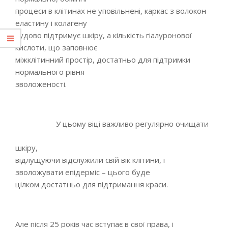
процеси в клітинах не уповільнені, каркас з волокон
еластину і колагену
чудово підтримує шкіру, а кількість гіалуронової
кислоти, що заповнює
міжклітинний простір, достатньо для підтримки
нормального рівня
зволоженості.
У цьому віці важливо регулярно очищати
шкіру,
відлущуючи відслужили свій вік клітини, і
зволожувати епідерміс – цього буде
цілком достатньо для підтримання краси.
Але після 25 років час вступає в свої права, і