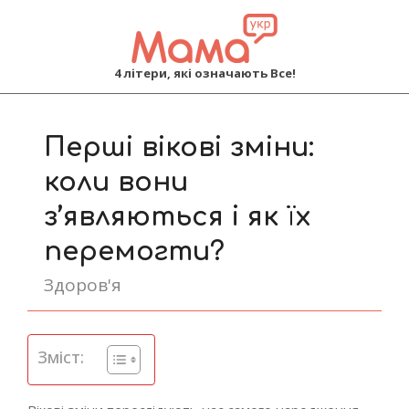
MAMA
4 літери, які означають Все!
Primary
Navigation
Перші вікові зміни:
Menu
коли вони
з’являються і як їх
перемогти?
Здоров'я
Зміст: