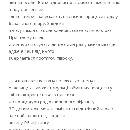
пілінги особи. Вони одночасно сприяють зменшенню
шару ороговілих
клітин шкіри і запускають інтенсивні процеси поділу
базального шару. Завдяки
цьому шкіра стає оновленою, сяючою і молодою.
При цьому пілінг
досить застосувати лише один раз у кілька місяців,
адже ефект від нього
зберігається протягом півроку.
Для поліпшення стану волокон колагену і
еластину, а також стимуляції обмінних процесів у
клітинах краще всього вдатися
до процедури радіохвильового ліфтингу.
З її допомогою можна зміцнити підшкірний каркас,
але найголовніше, завдяки
впливу RF-ліфтингу
можна запустити процес синтезу власних