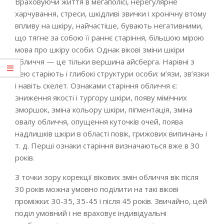
Враховуючи життя в мегаполісі, нерегулярне
харчування, стреси, шкідливі звички і хронічну втому
впливу на шкіру, найчастіше, бувають негативними,
що тягне за собою її раннє старіння, більшою мірою
мова про шкіру особи. Однак вікові зміни шкіри
обличчя — це тільки вершина айсберга. Нарівні з
нею старіють і глибокі структури особи: м’язи, зв’язки
і навіть скелет. Ознаками старіння обличчя є:
зниження якості і тургору шкіри, появу мімічних
зморшок, зміна кольору шкіри, пігментація, зміна
овалу обличчя, опущення куточків очей, поява
надлишків шкіри в області повік, грижових випинань і
т. д. Перші ознаки старіння визначаються вже в 30
років.
З точки зору корекції вікових змін обличчя вік після
30 років можна умовно поділити на такі вікові
проміжки: 30-35, 35-45 і після 45 років. Звичайно, цей
поділ умовний і не враховує індивідуальні