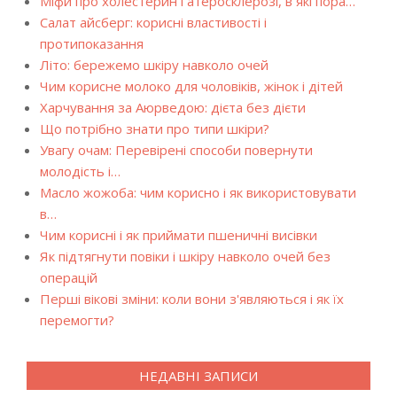
Міфи про холестерин і атеросклерозі, в які пора…
Салат айсберг: корисні властивості і
протипоказання
Літо: бережемо шкіру навколо очей
Чим корисне молоко для чоловіків, жінок і дітей
Харчування за Аюрведою: дієта без дієти
Що потрібно знати про типи шкіри?
Увагу очам: Перевірені способи повернути
молодість і…
Масло жожоба: чим корисно і як використовувати
в…
Чим корисні і як приймати пшеничні висівки
Як підтягнути повіки і шкіру навколо очей без
операцій
Перші вікові зміни: коли вони з'являються і як їх
перемогти?
НЕДАВНІ ЗАПИСИ