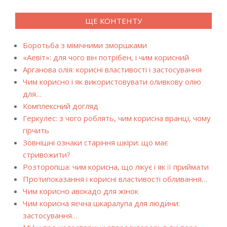
ЩЕ КОНТЕНТУ
Боротьба з мімічними зморшками
«Аевіт»: для чого він потрібен, і чим корисний
Арганова олія: корисні властивості і застосування
Чим корисно і як використовувати оливкову олію
для…
Комплексний догляд
Геркулес: з чого роблять, чим корисна вранці, чому
гірчить
Зовнішні ознаки старіння шкіри: що має
стривожити?
Розторопша: чим корисна, що лікує і як її приймати
Протипоказання і корисні властивості обливання…
Чим корисно авокадо для жінок
Чим корисна яєчна шкаралупа для людини:
застосування…