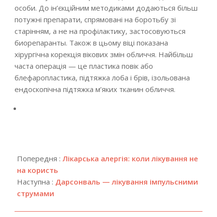
особи. До ін’єкційним методиками додаються більш
потужні препарати, спрямовані на боротьбу зі
старінням, а не на профілактику, застосовуються
биорепаранты. Також в цьому віці показана
хірургічна корекція вікових змін обличчя. Найбільш
часта операція — це пластика повік або
блефаропластика, підтяжка лоба і брів, ізольована
ендоскопічна підтяжка м’яких тканин обличчя.
2019-
10-
Попередня :
Лікарська алергія: коли лікування не
05
на користь
Наступна :
Дарсонваль — лікування імпульсними
струмами