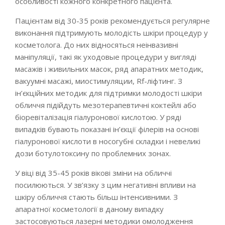
особливості кожного конкретного пацієнта.
Пацієнтам від 30-35 років рекомендується регулярне
виконання підтримують молодість шкіри процедур у
косметолога. До них відносяться неінвазивні
маніпуляції, такі як уходовые процедури у вигляді
масажів і живильних масок, ряд апаратних методик,
вакуумні масажі, миостимуляции, Rf-ліфтинг. З
ін’єкційних методик для підтримки молодості шкіри
обличчя підійдуть мезотерапевтичні коктейлі або
біоревіталізація гіалуронової кислотою. У ряді
випадків бувають показані ін’єкції філерів на основі
гіалуронової кислоти в носогубні складки і невеликі
дози ботулотоксину по проблемних зонах.
У віці від 35-45 років вікові зміни на обличчі
посилюються. У зв’язку з цим негативні впливи на
шкіру обличчя стають більш інтенсивними. З
апаратної косметології в даному випадку
застосовуються лазерні методики омолодження