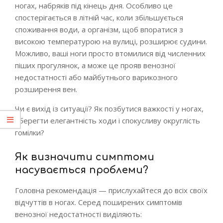
ногах, набряків під кінець дня. Особливо це
спостерігається в літній час, коли збільшується
споживання води, а організм, щоб впоратися з
високою температурою на вулиці, розширює судини.
Можливо, ваші ноги просто втомилися від численних
піших прогулянок, а може це прояв венозної
недостатності або майбутнього варикозного
розширення вен.
Чи є вихід із ситуації? Як позбутися важкості у ногах,
зберегти елегантність ходи і спокусливу округлість
гомілки?
Як визначити симптоми
насувається проблеми?
Головна рекомендація — прислухайтеся до всіх своїх
відчуттів в ногах. Серед поширених симптомів
венозної недостатності виділяють: