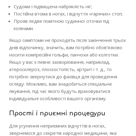
Судоми і підвищена набряклість ніг;
Постійна втома в ногах, і відчуття «гарячих» стоп;
Прояв ледве помітною судинної сіточки під
колінами.
Якщо симптоми не проходять після закінчення трьох
днів відпочинку, значить, вам потрібно обов’язково
носити компресійні гольфи, панчохи або колготки.
Якщо у вас є певне захворювання, наприклад,
атеросклероз, плоскостопість, артрит і т. д., то
потрібно звернутися до фахівця для проведення
огляду. Можливо, вам знадобиться спеціальне
лікування, під час якого будуть враховуватися
індивідуальні особливості вашого організму.
Прості і приємні процедури
Для усунення неприємних відчуттів в ногах,
звернемося до секретів народної медицини, яка