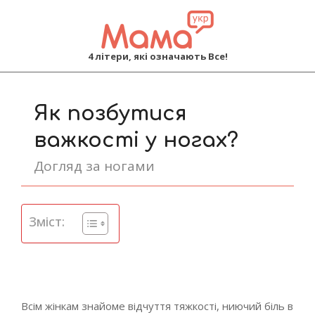
MAMA
4 літери, які означають Все!
Primary
Navigation
Як позбутися
Menu
важкості у ногах?
Догляд за ногами
Зміст:
Всім жінкам знайоме відчуття тяжкості, ниючий біль в