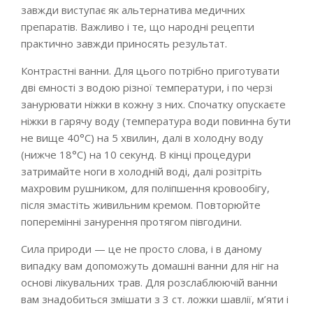
завжди виступає як альтернатива медичних
препаратів. Важливо і те, що народні рецепти
практично завжди приносять результат.
Контрастні ванни. Для цього потрібно приготувати
дві ємності з водою різної температури, і по черзі
занурювати ніжки в кожну з них. Спочатку опускаєте
ніжки в гарячу воду (температура води повинна бути
не вище 40°C) на 5 хвилин, далі в холодну воду
(нижче 18°С) на 10 секунд. В кінці процедури
затримайте ноги в холодній воді, далі розітріть
махровим рушником, для поліпшення кровообігу,
після змастіть живильним кремом. Повторюйте
поперемінні занурення протягом півгодини.
Сила природи — це не просто слова, і в даному
випадку вам допоможуть домашні ванни для ніг на
основі лікувальних трав. Для розслаблюючій ванни
вам знадобиться змішати з 3 ст. ложки шавлії, м’яти і