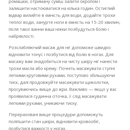
ромашки, отриману суміш залити окропом і
залишити настоюватися на кілька годин. Остиглий
відвар вилийте в ємність для води, додайте трохи
теплої води, занурте ноги в ємність на 15-20 хвилин,
після такої ванни ваші ніжки позбудуться болю і
набряклості.
Розслабляючий масаж для ніг допоможе швидко
відновити тонус і позбутися від болю в ногах. Для
масажу вам знадобиться на чисту шкіру ніг нанести
трохи масла або крему. Почніть масажувати ступні
легкими круговими рухами, поступово збільшуючи
тиск, далі продовжуйте масажувати щиколотки,
просуваючись вище до ікри. Важливо — якщо у вас
проявилася судинна сіточка, її слід масажувати
легкими рухами, уникаючи тиску.
Перераховані вище процедури допоможуть
поліпшити стан шкіри, відновити кровообіг,
позбутися важкості у ногах.