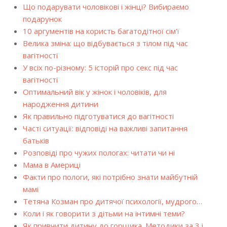
Що подарувати чоловікові і жінці? Вибираємо
подарунок
10 аргументів на користь багатодітної сім'ї
Велика зміна: що відбувається з тілом під час
вагітності
У всіх по-різному: 5 історій про секс під час
вагітності
Оптимальний вік у жінок і чоловіків, для
народження дитини
Як правильно підготуватися до вагітності
Часті ситуації: відповіді на важливі запитання
батьків
Розповіді про чужих пологах: читати чи ні
Мама в Америці
Факти про пологи, які потрібно знати майбутній
мамі
Тетяна Козман про дитячої психології, мудрого…
Коли і як говорити з дітьми на інтимні теми?
Як привчити дитину до горщика. Методики за 3 і