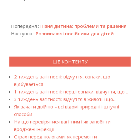
2017-
12-
Попередня :
Пізня дитина: проблеми та рішення
20
Наступна :
Розвиваючі посібники для дітей
ЩЕ КОНТЕНТУ
2 тиждень вагітності: відчуття, ознаки, що
відбувається
1 тиждень вагітності: перші ознаки, відчуття, що…
3 тиждень вагітності: відчуття в животі і що…
Як зачати двійню – всі відомі природні і штучні
способи
На що перевірятися вагітним і як запобігти
вроджені інфекції
Страх перед пологами: як перемогти