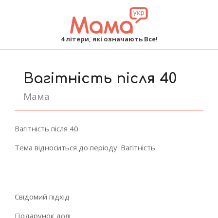
MAMA
4 літери, які означають Все!
Primary
Navigation
Вагітність після 40
Menu
Мама
Вагітність після 40
Тема відноситься до періоду: Вагітність
Свідомий підхід
Подарунок долі