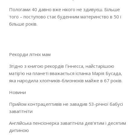
Пологами 40 давно вже нікого не здивуєш. Більше
того – поступово стає буденним материнство в 50 і
більше років.
Рекорди літніх мам
Згідно з книгою рекордів Гіннесса, найстарішою
матір’ю на планеті вважається іспанка Марія Бусада,
яка народила хлопчиків-близнюків майже в 67 років.
Новини
Прийом контрацептивів не завадив 53-річної бабусі
завагітніти
Англійська пенсіонерка завагітніла дев’ятим і десятим
дитиною