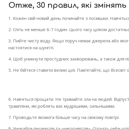
Отже, 30 правил, які змінят
1. Кожен свій новий день починайте з посмішки. Навчітьс
2. Спіть не менше 6-7 годин. Цього часу цілком достатнь
3. Пийте чисту воду. Якщо поруч немає джерела або яког
настоятися на шунгіті.
4. Щоб уникнути простудних захворювань, а також для 
5. Не бійтеся ставити великі цілі. Пам’ятайте, що Всесві
6. Навчіться прощати. Не тримайте зла на людей. Відпуст
трампліни, які роблять вас мудрішими, сильнішими.
7. Проводьте якомога більше часу на свіжому повітрі.
8. Уникайте песимістів та «негативістів». Оточіть себе 