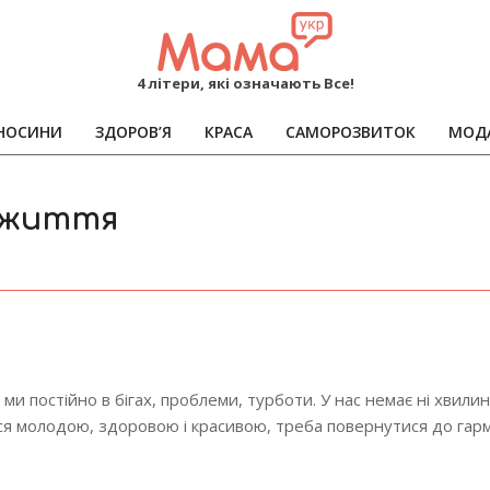
MAMA
4 літери, які означають Все!
НОСИНИ
ЗДОРОВ’Я
КРАСА
САМОРОЗВИТОК
МОД
Primary
Navigation
Menu
 життя
, ми постійно в бігах, проблеми, турботи. У нас немає ні хвили
ся молодою, здоровою і красивою, треба повернутися до гармо