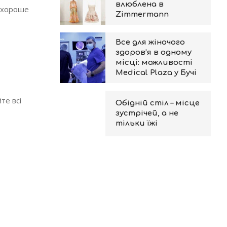
влюблена в
ь хороше
Zimmermann
Все для жіночого
здоров’я в одному
місці: можливості
Medical Plaza у Бучі
те всі
Обідній стіл – місце
зустрічей, а не
тільки їжі