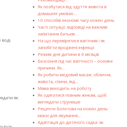
Як позбутися від здуття живота в
домашніх умовах:…
10 способів економії часу кожен день
Часті ситуації: відповіді на важливі
запитання батьків
 воді
На що перевірятися вагітним і як
запобігти вроджені інфекції
Режим дня дитини в 6 місяців
Безсоння під час вагітності – основні
причини. Як…
Як робити медовий масаж: обличчя,
живота, спини, від…
Мама виходить на роботу
Як одягатися повним жінкам, щоб
лядати як
виглядати стрункіше
Рецепти Болотова на кожен день:
кваси для лікування…
Адаптація до дитячого садка: як
 будуть