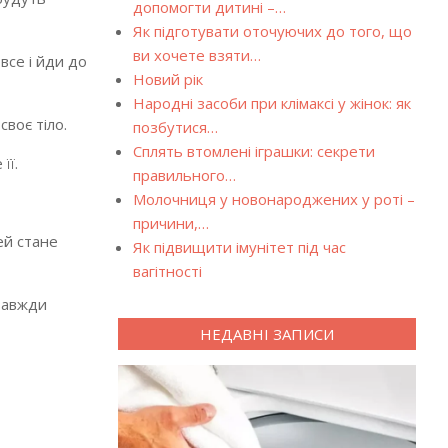
допомогти дитині –…
Як підготувати оточуючих до того, що
ви хочете взяти…
 все і йди до
Новий рік
Народні засоби при клімаксі у жінок: як
воє тіло.
позбутися…
Сплять втомлені іграшки: секрети
її.
правильного…
Молочниця у новонароджених у роті –
причини,…
ей стане
Як підвищити імунітет під час
вагітності
 завжди
НЕДАВНІ ЗАПИСИ