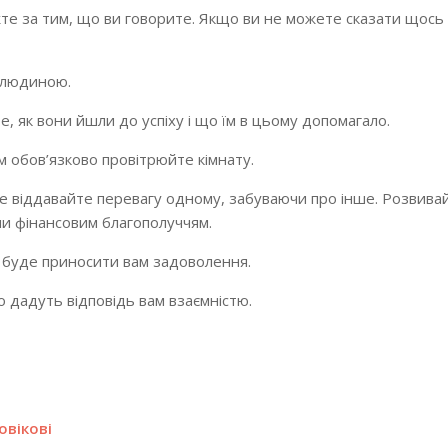
ежте за тим, що ви говорите. Якщо ви не можете сказати щос
ю людиною.
те, як вони йшли до успіху і що їм в цьому допомагало.
м обов’язково провітрюйте кімнату.
е віддавайте перевагу одному, забуваючи про інше. Розвивай
чи фінансовим благополуччям.
е буде приносити вам задоволення.
о дадуть відповідь вам взаємністю.
овікові