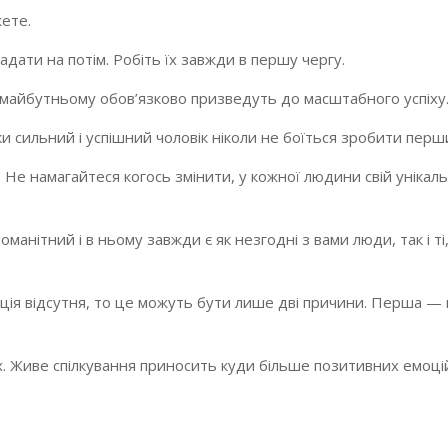
жете.
адати на потім. Робіть їх завжди в першу чергу.
 майбутньому обов’язково призведуть до масштабного успіху
 сильний і успішний чоловік ніколи не боїться зробити перш
. Не намагайтеся когось змінити, у кожної людини свій унікал
оманітний і в ньому завжди є як незгодні з вами люди, так і ті
ія відсутня, то це можуть бути лише дві причини. Перша —
. Живе спілкування приносить куди більше позитивних емоці