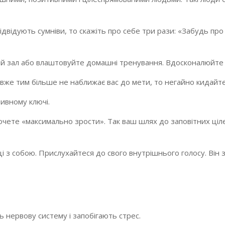
 відвідують сумніви, то скажіть про себе три рази: «Забудь про
ий зал або влаштовуйте домашні тренування. Вдосконалюйте с
вже тим більше не наближає вас до мети, то негайно кидайте 
ивному ключі.
и хочете «максимально зрости». Так ваш шлях до заповітних ціл
і з собою. Прислухайтеся до свого внутрішнього голосу. Він
 нервову систему і запобігають стрес.