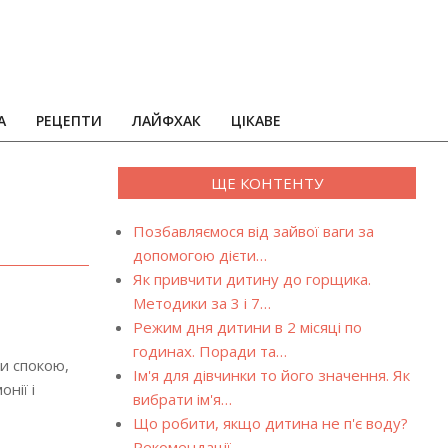
А
РЕЦЕПТИ
ЛАЙФХАК
ЦІКАВЕ
ЩЕ КОНТЕНТУ
Позбавляємося від зайвої ваги за
допомогою дієти…
Як привчити дитину до горщика.
Методики за 3 і 7…
Режим дня дитини в 2 місяці по
годинах. Поради та…
ни спокою,
Ім'я для дівчинки то його значення. Як
нії і
вибрати ім'я…
Що робити, якщо дитина не п'є воду?
Рекомендації…