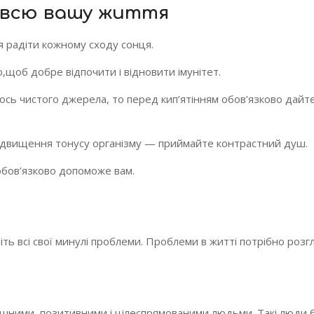
ь всю вашу життя
я радіти кожному сходу сонця.
о,щоб добре відпочити і відновити імунітет.
ось чистого джерела, то перед кип’ятінням обов’язково дайте
підвищення тонусу організму — приймайте контрастний душ.
т обов’язково допоможе вам.
іть всі свої минулі проблеми. Проблеми в житті потрібно розг
успішними, позитивними і цілеспрямованими людьми. Такі люди