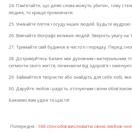
24. Пам’ятайте, що деякі слова можуть убити», тому ст
людині, то краще промовчати.
25. Уникайте пліток і осуду інших людей. Будьте мудро
26. Вивчайте біографії великих людей. Зверніть увагу на 
27. Тримайте свій будинок в чистоті і порядку. Перед сно
28. Дотримуйтесь баланс між духовним і матеріальним. Н
сегменти свого життя, починаючи від здоров’я і закінчую
29. Займайтеся творчістю або знайдіть для себе хобі, як
30. Даруйте любов і радість оточуючим і вони обов’язков
Бажаємо вам удачі та щастя!
2018-
12-
Попередня :
100 способів висловити свою любов чол