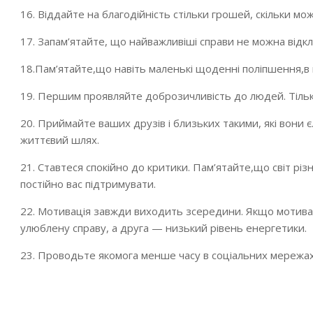
16. Віддайте на благодійність стільки грошей, скільки мо
17. Запам’ятайте, що найважливіші справи не можна відкл
18.Пам’ятайте,що навіть маленькі щоденні поліпшення,в
19. Першим проявляйте доброзичливість до людей. Тільки
20. Приймайте ваших друзів і близьких такими, які вони є
життєвий шлях.
21. Ставтеся спокійно до критики. Пам’ятайте,що світ різн
постійно вас підтримувати.
22. Мотивація завжди виходить зсередини. Якщо мотивац
улюблену справу, а друга — низький рівень енергетики.
23. Проводьте якомога менше часу в соціальних мережах