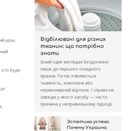
.
Відбілювачі для різних
ий крок.
тканин: що потрібно
ьний
знати
Білий одяг виглядає бездоганно
лише до першого складного
, хто буде
прання. Потім з’являються
тьмяність, жовтизна або
 це
нерівномірний відтінок. І справа не
завжди у якості засобу — часто
причина у неправильному підході
й.
Эстетика успеха:
Почему Украина