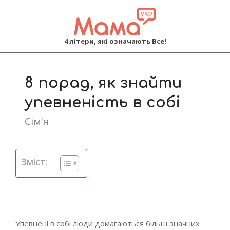
MAMA
4 літери, які означають Все!
Primary
Navigation
8 порад, як знайти
Menu
упевненість в собі
Сім'я
Зміст:
Упевнені в собі люди домагаються більш значних