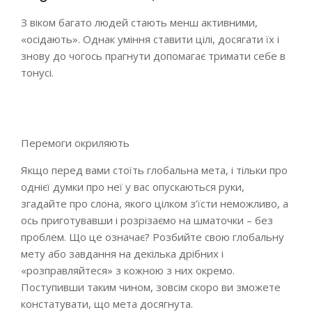
З віком багато людей стають менш активними,
«осідають». Однак уміння ставити цілі, досягати їх і
знову до чогось прагнути допомагає тримати себе в
тонусі.
Перемоги окриляють
Якщо перед вами стоїть глобальна мета, і тільки про
однієї думки про неї у вас опускаються руки,
згадайте про слона, якого цілком з’їсти неможливо, а
ось приготувавши і розрізаємо на шматочки – без
проблем. Що це означає? Розбийте свою глобальну
мету або завдання на декілька дрібних і
«розправляйтеся» з кожною з них окремо.
Поступивши таким чином, зовсім скоро ви зможете
констатувати, що мета досягнута.