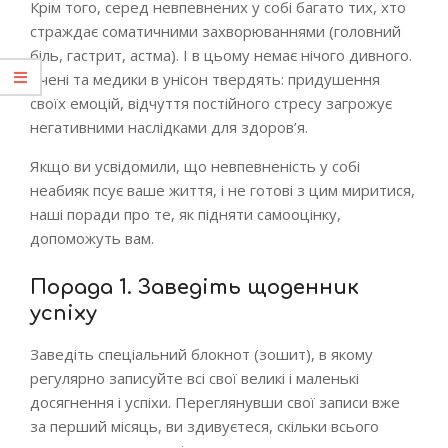
Крім того, серед невпевнених у собі багато тих, хто
страждає соматичними захворюваннями (головний
біль, гастрит, астма). І в цьому немає нічого дивного.
Вчені та медики в унісон твердять: придушення
своїх емоцій, відчуття постійного стресу загрожує
негативними наслідками для здоров’я.
Якщо ви усвідомили, що невпевненість у собі
неабияк псує ваше життя, і не готові з цим миритися,
наші поради про те, як підняти самооцінку,
допоможуть вам.
Порада 1. Заведіть щоденник
успіху
Заведіть спеціальний блокнот (зошит), в якому
регулярно записуйте всі свої великі і маленькі
досягнення і успіхи. Переглянувши свої записи вже
за перший місяць, ви здивуєтеся, скільки всього