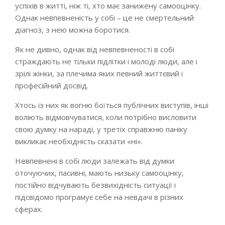
успіхів в житті, ніж ті, хто має занижену самооцінку.
Однак невпевненість у собі – це не смертельний
діагноз, з нею можна боротися.
Як не дивно, однак від невпевненості в собі
страждають не тільки підлітки і молоді люди, але і
зрілі жінки, за плечима яких певний життєвий і
професійний досвід.
Хтось із них як вогню боїться публічних виступів, інші
воліють відмовчуватися, коли потрібно висловити
свою думку на нараді, у третіх справжню паніку
викликає необхідність сказати «ні».
Невпевнені в собі люди залежать від думки
оточуючих, пасивні, мають низьку самооцінку,
постійно відчувають безвихідність ситуації і
підсвідомо програмує себе на невдачі в різних
сферах.