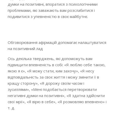
думки на позитивні, впоратися з психологічними
проблемами, які заважають вам розслабитися і
подивитися з упевненістю в своє майбутнє.
Обговорювання афірмацій допомагає налаштуватися
на позитивний лад
Ось декілька тверджень, які допоможуть вам
підвищити впевненість в собі: «Я люблю себе такою,
якою я є», «Я можу стати, ким захочу», «Я несу
відповідальність за своє життя і можу змінити її в
кращу сторону», «Я дорожу своїм часом і
зусиллями», «Мені подобається перетворювати
негативні думки на позитивні», «Я здатна здійснити
свої мрії», «Я вірю в себе», «Я розмовляю впевнено» і
т. д.