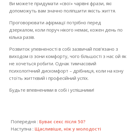
Ви можете придумати «свої» чарівні фрази, які
допоможуть вам значно поліпшити якість життя.
Проговорювати афірмації потрібно перед
дзеркалом, коли поруч нікого немає, кожен день по
кілька разів.
Розвиток упевненості в собі зазвичай пов’язано з
виходом із зони комфорту, чого більшості з нас ой як
не хочеться робити. Однак тимчасовий
психологічний дискомфорт – дрібниця, коли на кону
стоїть життєвий і професійний успіх.
Будьте впевненими в собі і успішними!
2019-
03-
Попередня :
Буває секс після 50?
12
Наступна :
Щасливіше, ніж у молодості