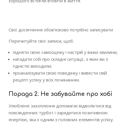
хорошого встигли втілити в життя.
Свої досягнення обов’язково потрібно записувати
Перечитуйте свої записи, щоб:
підняти свою самооцінку і настрій у важкі хвилини,
нагадати собі про складні ситуації, з яких ви з
гідністю виходили;
проаналізувати свою поведінку і вивести свій
рецепт успіху у всіх починаннях.
Порада 2. Не забувайте про хобі
Улюблене захоплення допомагає відволіктися від
повсякденних турбот і зарядитися позитивною
енергією, яка є одним з головних елементів успіху.