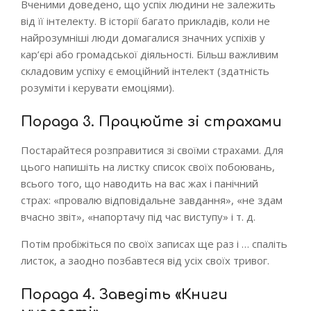
Вченими доведено, що успіх людини не залежить
від її інтелекту. В історії багато прикладів, коли не
найрозумніші люди домагалися значних успіхів у
кар’єрі або громадської діяльності. Більш важливим
складовим успіху є емоційний інтелект (здатність
розуміти і керувати емоціями).
Порада 3. Працюйте зі страхами
Постарайтеся розправитися зі своїми страхами. Для
цього напишіть на листку список своїх побоювань,
всього того, що наводить на вас жах і панічний
страх: «провалю відповідальне завдання», «не здам
вчасно звіт», «напортачу під час виступу» і т. д.
Потім пробіжіться по своїх записах ще раз і … спаліть
листок, а заодно позбавтеся від усіх своїх тривог.
Порада 4. Заведіть «Книги