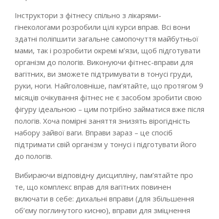
Інструктори з фітнесу спільно з лікарями-
гінекологами розробили цілі курси вправ. Всі вони
здатні поліпшити загальне самопочуття майбутньої
мами, так і розробити окремі м’язи, щоб підготувати
організм до пологів. Виконуючи фітнес-вправи для
вагітних, ви зможете підтримувати в тонусі груди,
руки, ноги. Найголовніше, пам’ятайте, що протягом 9
місяців очікування фітнес не є засобом зробити свою
фігуру ідеальною – цим потрібно займатися вже після
пологів. Хоча помірні заняття знизять вірогідність
набору зайвої ваги. Вправи зараз – це спосіб
підтримати свій організм у тонусі і підготувати його
до пологів.
Вибираючи відповідну дисципліну, пам’ятайте про
те, що комплекс вправ для вагітних повинен
включати в себе: дихальні вправи (для збільшення
об’єму поглинутого кисню), вправи для зміцнення