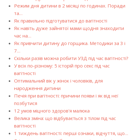
Режим дня дитини в 2 місяці по годинах. Поради
та…
Як правильно підготуватися до вагітності
Як навіть дуже зайнятої мами щодня знаходити
час на…
Як привчити дитину до горщика. Методики за 3 і
7…
Скільки разів можна робити УЗД під час вагітності?
У всіх по-різному: 5 історій про секс під час
вагітності
Оптимальний вік у жінок і чоловіків, для
народження дитини
Печія при вагітності: причини появи і як від неї
позбутися
12 умов міцного здоров'я малюка
Велика зміна: що відбувається з тілом під час
вагітності
1 тиждень вагітності: перші ознаки, відчуття, що…