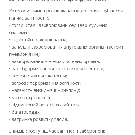
Категоричними протипоказання до занять фітнесом
під час вагітності є:
• гострі стадії захворювань серцево-судинної
системи;
• інфекційні захворювання;
• запальні захворювання внутрішніх органів (гастрит,
пневмонія і ін);
• захворювання жіночих статевих органів;
• важкі форми раннього токсикозу і гестозу;
• передлежання плаценти;
• загроза переривання вагітності;
• наявність викиднів в минулому;
• маткові кровотечі;
• підвищений артеріальний тиск;
• багатоводдя;
• затримка розвитку плода.
З видів спорту під час вагітності заборонені: