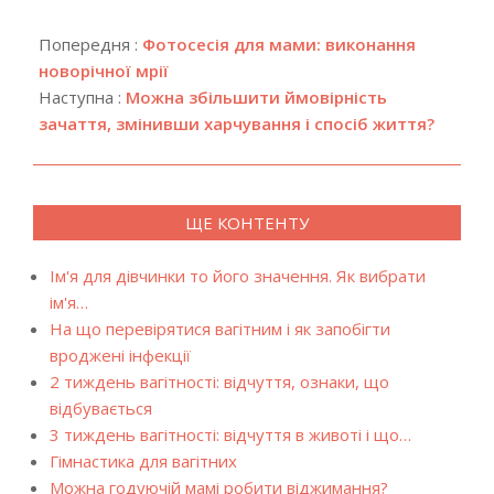
2017-
12-
Попередня :
Фотосесія для мами: виконання
20
новорічної мрії
Наступна :
Можна збільшити ймовірність
зачаття, змінивши харчування і спосіб життя?
ЩЕ КОНТЕНТУ
Ім'я для дівчинки то його значення. Як вибрати
ім'я…
На що перевірятися вагітним і як запобігти
вроджені інфекції
2 тиждень вагітності: відчуття, ознаки, що
відбувається
3 тиждень вагітності: відчуття в животі і що…
Гімнастика для вагітних
Можна годуючій мамі робити віджимання?