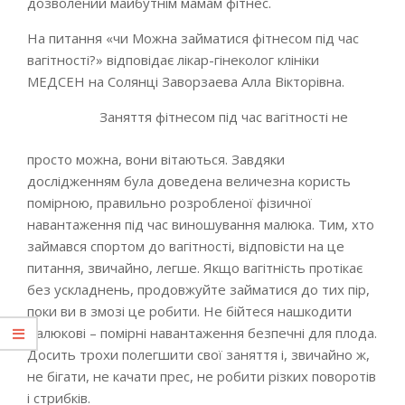
дозволений майбутнім мамам фітнес.
На питання «чи Можна займатися фітнесом під час
вагітності?» відповідає лікар-гінеколог клініки
МЕДСЕН на Солянці Заворзаева Алла Вікторівна.
Заняття фітнесом під час вагітності не
просто можна, вони вітаються. Завдяки
дослідженням була доведена величезна користь
помірною, правильно розробленої фізичної
навантаження під час виношування малюка. Тим, хто
займався спортом до вагітності, відповісти на це
питання, звичайно, легше. Якщо вагітність протікає
без ускладнень, продовжуйте займатися до тих пір,
поки ви в змозі це робити. Не бійтеся нашкодити
малюкові – помірні навантаження безпечні для плода.
Досить трохи полегшити свої заняття і, звичайно ж,
не бігати, не качати прес, не робити різких поворотів
і стрибків.