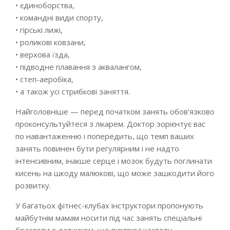
• єдиноборства,
• командні види спорту,
• гірські лижі,
• роликові ковзани,
• верхова їзда,
• підводне плавання з аквалангом,
• степ-аеробіка,
• а також усі стрибкові заняття.
Найголовніше — перед початком занять обов’язково
проконсультуйтеся з лікарем. Доктор зорієнтує вас
по навантаженню і попередить, що темп ваших
занять повинен бути регулярним і не надто
інтенсивним, інакше серце і мозок будуть поглинати
кисень на шкоду малюкові, що може зашкодити його
розвитку.
У багатьох фітнес-клубах інструктори пропонують
майбутнім мамам носити під час занять спеціальні