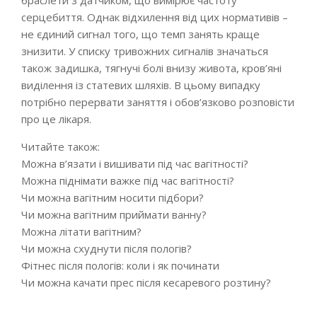
браслети з датчиком, що вимірює частоту
серцебиття. Однак відхилення від цих нормативів –
не єдиний сигнал того, що темп занять краще
знизити. У списку тривожних сигналів значаться
також задишка, тягнучі болі внизу живота, кров’яні
виділення із статевих шляхів. В цьому випадку
потрібно перервати заняття і обов’язково розповісти
про це лікаря.
Читайте також:
Можна в’язати і вишивати під час вагітності?
Можна піднімати важке під час вагітності?
Чи можна вагітним носити підбори?
Чи можна вагітним приймати ванну?
Можна літати вагітним?
Чи можна схуднути після пологів?
Фітнес після пологів: коли і як починати
Чи можна качати прес після кесаревого розтину?