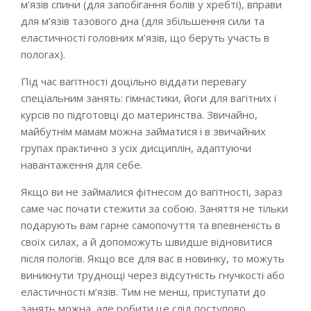
м’язів спини (для запобігання болів у хребті), вправи
для м’язів тазового дна (для збільшення сили та
еластичності головних м’язів, що беруть участь в
пологах).
Під час вагітності доцільно віддати перевагу
спеціальним занять: гімнастики, йоги для вагітних і
курсів по підготовці до материнства. Звичайно,
майбутнім мамам можна займатися і в звичайних
групах практично з усіх дисциплін, адаптуючи
навантаження для себе.
Якщо ви не займалися фітнесом до вагітності, зараз
саме час почати стежити за собою. Заняття не тільки
подарують вам гарне самопочуття та впевненість в
своїх силах, а й допоможуть швидше відновитися
після пологів. Якщо все для вас в новинку, то можуть
виникнути труднощі через відсутність гнучкості або
еластичності м’язів. Тим не менш, приступати до
занять можна, але робити це слід поступово.