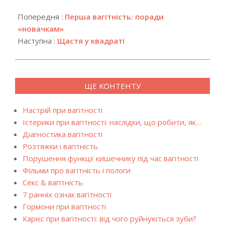
2018-
12-
Попередня :
Перша вагітність: поради
15
«новачкам»
Наступна :
Щастя у квадраті
ЩЕ КОНТЕНТУ
Настрій при вагітності
Істерики при вагітності: наслідки, що робити, як…
Діагностика вагітності
Розтяжки і вагітність
Порушення функції кишечнику під час вагітності
Фільми про вагітність і пологи
Секс & вагітність
7 ранніх ознак вагітності
Гормони при вагітності
Карієс при вагітності: від чого руйнуються зуби?