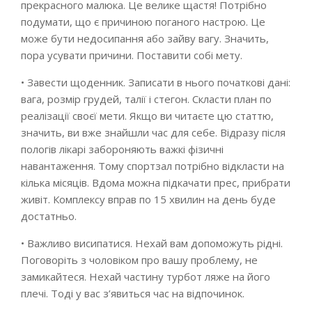
прекрасного малюка. Це велике щастя! Потрібно
подумати, що є причиною поганого настрою. Це
може бути недосипання або зайву вагу. Значить,
пора усувати причини. Поставити собі мету.
• Завести щоденник. Записати в нього початкові дані:
вага, розмір грудей, талії і стегон. Скласти план по
реалізації своєї мети. Якщо ви читаєте цю статтю,
значить, ви вже знайшли час для себе. Відразу після
пологів лікарі забороняють важкі фізичні
навантаження. Тому спортзал потрібно відкласти на
кілька місяців. Вдома можна підкачати прес, прибрати
живіт. Комплексу вправ по 15 хвилин на день буде
достатньо.
• Важливо висипатися. Нехай вам допоможуть рідні.
Поговоріть з чоловіком про вашу проблему, не
замикайтеся. Нехай частину турбот ляже на його
плечі. Тоді у вас з’явиться час на відпочинок.