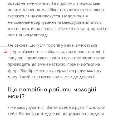
зовсім не змінюються. Та й допомога рідних має
велике значення. Але більшість жінок після пологів
скаржаться на самопочуття. Недосипання,
неправильне харчування та малорухливий спосіб
життя негативно позначаються як на настрої, так і на
зовнішньому вигляді.
Не секрет, що після пологів у жінки змінюється
фігура, з’являється зайва вага, розтяжки, целюліт і
так далі. Гормональні зміни в організмі жінки також
призводять до зміни настрою, позначаються на
фігурі. Відображення в дзеркалі не радує молоду
маму. Такий стан може призвести до депресії.
Що потрібно робити молодій
мамі?
• Не засмучуватися. Взяти в себе в руки. Полюбити
себе. Ви прекрасні. Адже ви нещодавно народили