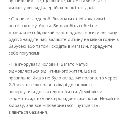
правильним. Те, що ви їсте, може відбитися на
дитині у вигляді алергій, кольок і так далі.
• Оновити гардероб. Викинути старі халатики і
розтягнуті футболки. Ви ж любіть себе і не
дозволите собі, нехай навіть вдома, носити негарну
одяг. Знайдіть час, залиште дитину на кілька годин з
бабусею або татом і сходіть в магазин, порадуйте
себе покупками.
• Не ігнорувати чоловіка. Багато матусі
відмовляються від інтимного життя. Це не
правильно. Якщо не було складних пологів, то через
2-3 місяці після пологів лікарі дозволяють
повернутися до статевого життя. Деякі жінки
скаржаться, що у них пропадає всяке потяг. Нехай не
відразу, але все ж повернеться і чутливість і
з’явиться бажання.