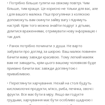
• Потрібно більше гуляти на свіжому повітрі. Чим
більше, тим краще. Це корисно не тільки для вас, але
і для вашого малюка. Піші прогулянки з коляскою
допоможуть вам скинути зайву вагу і піднімуть
настрій. Крім того можна знайти подруг з дітьми,
ділитися враженнями, отримувати нову інформацію і
так далі.
• Ранок потрібно починати з душа. Не варто
забувати про догляд за шкірою. Ваш малюк повинен
бачити маму завжди красивою. Тому легкий макіяж
вам не завадить, крім цього вашому чоловікові буде
приємно бачити вас завжди доглянутою і
привабливою.
• Переглянути харчування. Нехай на столі будуть
кисломолочні продукти, м’ясо, риба, печінка, овочі і
фрукти. Все має бути в міру. Якщо ви годуєте
грудьми, харчування має бути особливо щадною і