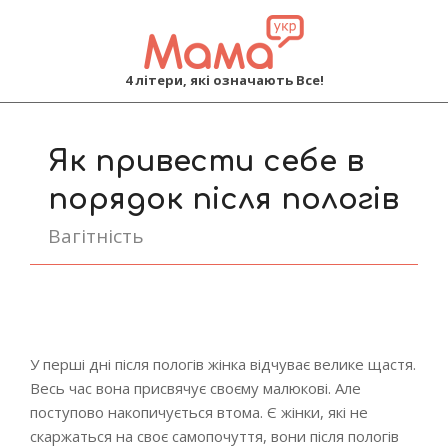
MAMA
4 літери, які означають Все!
Primary
Navigation
Як привести себе в
Menu
порядок після пологів
Вагітність
У перші дні після пологів жінка відчуває велике щастя.
Весь час вона присвячує своєму малюкові. Але
поступово накопичується втома. Є жінки, які не
скаржаться на своє самопочуття, вони після пологів