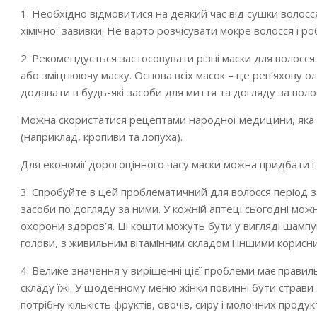
1. Необхідно відмовитися на деякий час від сушки волосс
хімічної завивки. Не варто розчісувати мокре волосся і роб
2. Рекомендується застосовувати різні маски для волосся
або зміцнюючу маску. Основа всіх масок – це реп’яхову олію
додавати в будь-які засоби для миття та догляду за воло
Можна скористатися рецептами народної медицини, яка ра
(наприклад, кропиви та лопуха).
Для економії дорогоцінного часу маски можна придбати і 
3. Спробуйте в цей проблематичний для волосся період зам
засоби по догляду за ними. У кожній аптеці сьогодні мо
охорони здоров’я. Ці кошти можуть бути у вигляді шампу
голови, з живильним вітамінним складом і іншими корисн
4. Велике значення у вирішенні цієї проблеми має правиль
складу їжі. У щоденному меню жінки повинні бути страви з
потрібну кількість фруктів, овочів, сиру і молочних продуктів