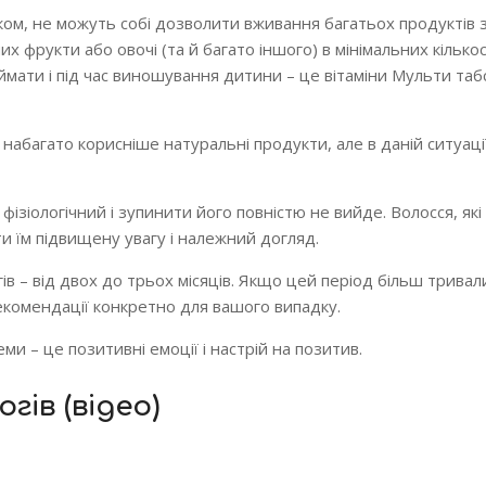
оком, не можуть собі дозволити вживання багатьох продуктів з
х фрукти або овочі (та й багато іншого) в мінімальних кількос
ймати і під час виношування дитини – це вітаміни Мульти таб
 набагато корисніше натуральні продукти, але в даній ситуаці
ізіологічний і зупинити його повністю не вийде. Волосся, які
ти їм підвищену увагу і належний догляд.
ів – від двох до трьох місяців. Якщо цей період більш тривал
екомендації конкретно для вашого випадку.
и – це позитивні емоції і настрій на позитив.
гів (відео)