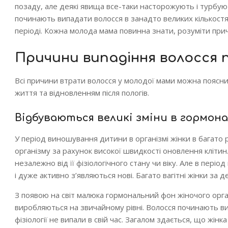
позаду, але деякі явища все-таки насторожують і турбую
починають випадати волосся в занадто великих кількостя
періоді. Кожна молода мама повинна знати, розуміти прич
Причини випадіння волосся п
Всі причини втрати волосся у молодої мами можна пояснити
життя та відновленням після пологів.
Відбуваються великі зміни в гормон
У період виношування дитини в організмі жінки в багато
організму за рахунок високої швидкості оновлення клітин.
незалежно від її фізіологічного стану чи віку. Але в пері
і дуже активно з’являються нові. Багато вагітні жінки за д
З появою на світ малюка гормональний фон жіночого орган
виробляються на звичайному рівні. Волосся починають випа
фізіології не випали в свій час. Загалом здається, що жін