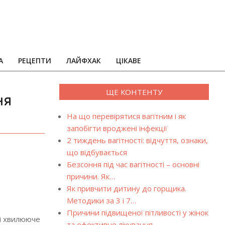
А
РЕЦЕПТИ
ЛАЙФХАК
ЦІКАВЕ
ЩЕ КОНТЕНТУ
ня
На що перевірятися вагітним і як
запобігти вроджені інфекції
2 тиждень вагітності: відчуття, ознаки,
що відбувається
Безсоння під час вагітності – основні
причини. Як…
Як привчити дитину до горщика.
Методики за 3 і 7…
Причини підвищеної пітливості у жінок
 і хвилююче
та ефективне лікування