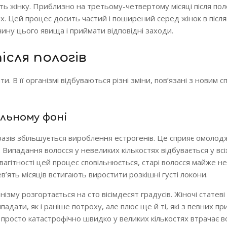
ть жінку. Приблизно на третьому-четвертому місяці після пол
х. Цей процес досить частий і поширений серед жінок в післ
ину цього явища і приймати відповідні заходи.
ісля пологів
. В її організмі відбуваються різні зміни, пов’язані з новим 
альному фоні
 разів збільшується вироблення естрогенів. Це сприяє омоло
 Випадання волосся у невеликих кількостях відбувається у всі
од вагітності цей процес сповільнюється, старі волосся майже 
ев’ять місяців встигають виростити розкішні густі локони.
ізму розгортається на сто вісімдесят градусів. Жіночі статев
дати, як і раніше потроху, але плюс ще й ті, які з певних пр
ка просто катастрофічно швидко у великих кількостях втрачає в