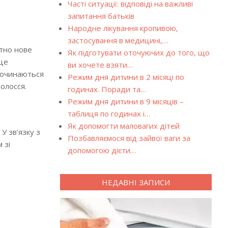
Часті ситуації: відповіді на важливі
запитання батьків
Народне лікування кропивою,
застосування в медицині,…
ютно нове
Як підготувати оточуючих до того, що
 це
ви хочете взяти…
 Починаються
Режим дня дитини в 2 місяці по
волосся.
годинах. Поради та…
Режим дня дитини в 9 місяців –
таблиця по годинах і…
Як допомогти маловагих дітей
 У зв’язку з
Позбавляємося від зайвої ваги за
 зі
допомогою дієти…
НЕДАВНІ ЗАПИСИ