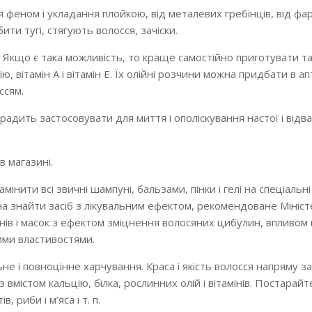
я феном і укладання плойкою, від металевих гребінців, від фа
ити тугі, стягують волосся, зачіски.
. Якщо є така можливість, то краще самостійно приготувати т
, вітамін А і вітамін Е. Їх олійні розчини можна придбати в апт
ссям.
дить застосовувати для миття і ополіскування настої і відв
в магазині.
інити всі звичні шампуні, бальзами, пінки і гелі на спеціальн
жна знайти засіб з лікувальним ефектом, рекомендоване Мініс
нів і масок з ефектом зміцнення волосяних цибулин, впливом 
ими властивостями.
не і повноцінне харчування. Краса і якість волосся напряму з
 вмістом кальцію, білка, рослинних олій і вітамінів. Постарай
, риби і м’яса і т. п.