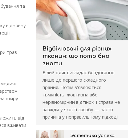
рбування та
аку відновну
еці і
Відбілювачі для різних
ари трав
тканин: що потрібно
знати
Білий одяг виглядає бездоганно
лише до першого складного
і медичні
прання. Потім з’являються
терством
тьмяність, жовтизна або
на шкіру
нерівномірний відтінок. І справа не
завжди у якості засобу — часто
причина у неправильному підході
алежить від
теся вживати
Эстетика успеха: