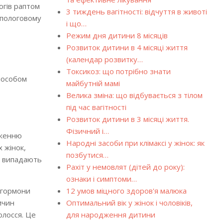
огів раптом
3 тиждень вагітності: відчуття в животі
япологовому
і що…
Режим дня дитини 8 місяців
Розвиток дитини в 4 місяці життя
(календар розвитку…
Токсикоз: що потрібно знати
способом
майбутній мамі
Велика зміна: що відбувається з тілом
під час вагітності
Розвиток дитини в 3 місяці життя.
Фізичний і…
дженню
Народні засоби при клімаксі у жінок: як
х жінок,
позбутися…
не випадають
Рахіт у немовлят (дітей до року):
ознаки і симптоми…
і гормони
12 умов міцного здоров'я малюка
ичин
Оптимальний вік у жінок і чоловіків,
олосся. Це
для народження дитини