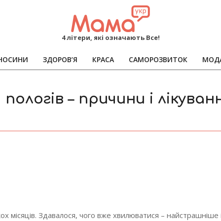
MAMA
4 літери, які означають Все!
НОСИНИ
ЗДОРОВ’Я
КРАСА
САМОРОЗВИТОК
МОД
Primary
Navigation
Menu
пологів – причини і лікуван
ькох місяців. Здавалося, чого вже хвилюватися – найстрашніше