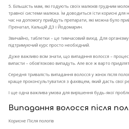
5. Більшість мам, які годують своїх малюків грудним мол
травної системи малюка. Їм доводиться їсти корисні для ни
час на допомогу прийдуть препарати, які можна було при
Пренатал, Кальцій Д3 і Йодомарин.
Звичайно, таблетки – це тимчасовий вихід. Для організму
підтримуючий курс просто необхідний.
Дуже важливо всім знати, що випадіння волосся – процес ф
випасти – обов’язково випадуть. Але все ж варто приділя
Середня тривалість випадання волосся у жінок після полог
краще проконсультуватися з фахівцем, який дасть свої р
І ще одна важлива умова для вирішення будь-якої проблем
Випадання волосся після поло
Корисне Після пологів