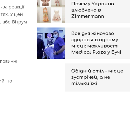
Почему Украина
-за реакції
влюблена в
тях. У цей
Zimmermann
с або Вітрум
Все для жіночого
здоров’я в одному
ї
місці: можливості
Medical Plaza у Бучі
 повинні
Обідній стіл – місце
зустрічей, а не
ий, то
тільки їжі