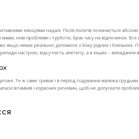
позитивними емоціями надалі. Після пологів починається абсол
ами, нові проблеми і турботи, брак часу на відпочинок. Все
во якщо немає реальної допомоги з боку рідних і близьких.
ерепади настрою, відсутність апетиту, а в інших – випадання 
ах
 дитині. Те ж саме триває і в період годування малюка грудьми.
паси вітамінів і корисних речовин, щоб не допускати проблем
сся