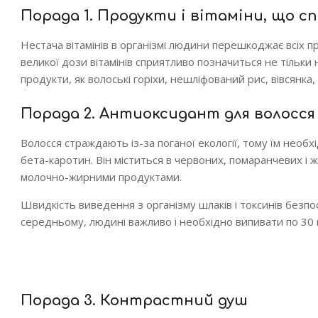
Порада 1. Продукти і вітаміни, що 
Нестача вітамінів в організмі людини перешкоджає всіх пр
великої дози вітамінів сприятливо позначиться не тільки на
продукти, як волоські горіхи, нешліфований рис, вівсянка
Порада 2. Антиоксидант для волосся
Волосся страждають із-за поганої екології, тому їм нео
бета-каротин. Він міститься в червоних, помаранчевих і
молочно-жирними продуктами.
Швидкість виведення з організму шлаків і токсинів безпо
середньому, людині важливо і необхідно випивати по 30 м
Порада 3. Контрастний душ