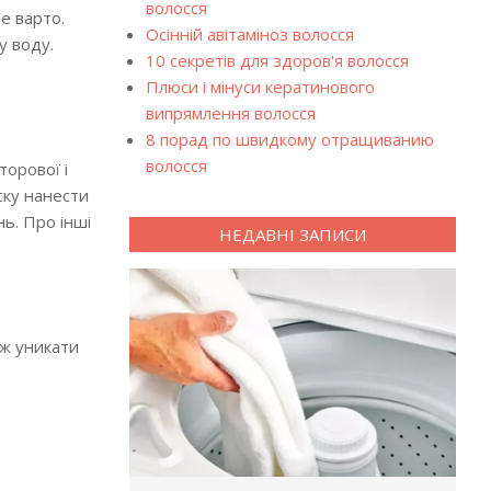
волосся
е варто.
Осінній авітаміноз волосся
у воду.
10 секретів для здоров'я волосся
Плюси і мінуси кератинового
випрямлення волосся
8 порад по швидкому отращиванию
волосся
торової і
ску нанести
ь. Про інші
НЕДАВНІ ЗАПИСИ
ож уникати