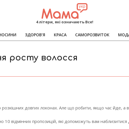
MAMA
4 літери, які означають Все!
НОСИНИ
ЗДОРОВ’Я
КРАСА
САМОРОЗВИТОК
МОД
Primary
Navigation
Menu
ня росту волосся
розкішних довгих локонах. Але що робити, якщо час йде, а в
о 10 відмінних пропозицій, які допоможуть вам наблизитися д