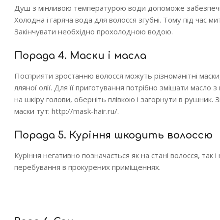
Душ з мінливою температурою води допоможе забезпечит
Холодна і гаряча вода для волосся згубні. Тому під час м
Закінчувати необхідно прохолодною водою.
Порада 4. Маски і масла
Посприяти зростанню волосся можуть різноманітні маски, 
лляної олії. Для її приготування потрібно змішати масло 
на шкіру голови, оберніть плівкою і загорнути в рушник.
маски тут: http://mask-hair.ru/.
Порада 5. Куріння шкодить волоссю
Куріння негативно позначається як на стані волосся, так і 
перебування в прокурених приміщеннях.