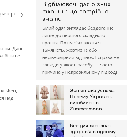
Відбілювачі для різних
тканин: що потрібно
прияє росту
знати
Білий одяг виглядає бездоганно
лише до першого складного
прання. Потім з’являються
кони. Дані
тьмяність, жовтизна або
ол більше
нерівномірний відтінок. І справа не
завжди у якості засобу — часто
причина у неправильному підході
ня. Фен,
Эстетика успеха:
Почему Украина
ся над
влюблена в
Zimmermann
Все для жіночого
здоров’я в одному