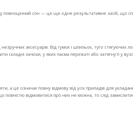
ому повноцінний сон — це ще одне результативне засіб, що с
незручних аксесуарів. Від гумок і шпильок, туго стягуючих ло
и складні зачіски, у яких пасма пережаті або затягнуті у вуз
яти, а це означає повну відмову від усіх приладів для укладан
що повністю відмовитися про них не можна, то слід замислити