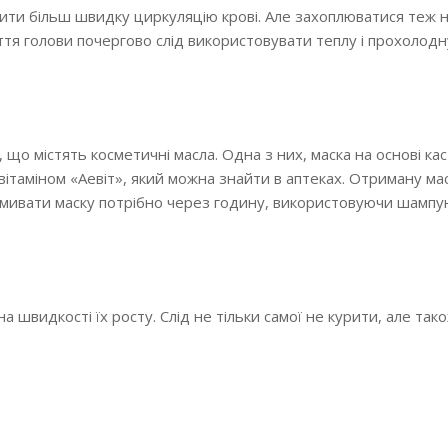
и більш швидку циркуляцію крові. Але захоплюватися теж н
иття голови почергово слід використовувати теплу і прохолодн
що містять косметичні масла. Одна з них, маска на основі кас
з вітаміном «Аевіт», який можна знайти в аптеках. Отриману ма
 Змивати маску потрібно через годину, використовуючи шампун
на швидкості їх росту. Слід не тільки самої не курити, але так