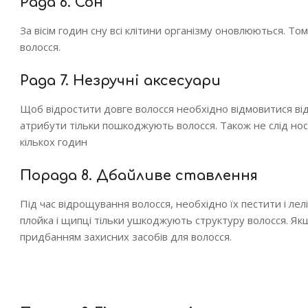
Рада 6. Сон
За вісім годин сну всі клітини організму оновлюються. Т
волосся.
Рада 7. Незручні аксесуари
Щоб відростити довге волосся необхідно відмовитися від 
атрибути тільки пошкоджують волосся. Також не слід носит
кількох годин
Порада 8. Дбайливе ставлення
Під час відрощування волосся, необхідно їх пестити і лелі
плойка і щипці тільки ушкоджують структуру волосся. Як
придбанням захисних засобів для волосся.