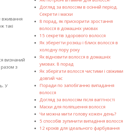
Догляд за волоссям в осінній період.
Секрети і маски
не вживання
8 порад, як прискорити зростання
ож такі
волосся в домашніх умовах
15 секретів здорового волосся
Як зберегти розкіш і блиск волосся в
холодну пору року
Як відновити волосся в домашніх
ся визнаний
умовах. 8 порад
 разом з
Як зберігати волосся чистими і свіжими
довгий час
Поради по запобіганню випадання
ь. У
волосся
Догляд за волоссям після вагітності
Маски для поліпшення волосся
Чи можна мити голову кожен день?
5 способів зупинити випадіння волосся
12 кроків для ідеального фарбування