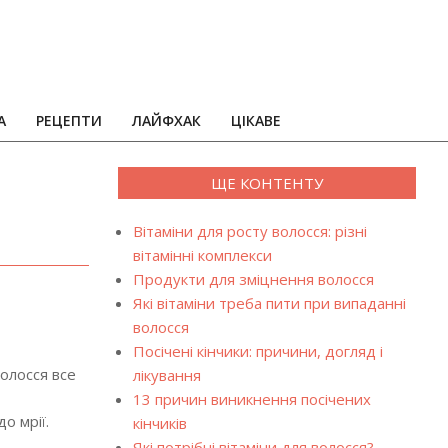
А
РЕЦЕПТИ
ЛАЙФХАК
ЦІКАВЕ
ЩЕ КОНТЕНТУ
Вітаміни для росту волосся: різні
вітамінні комплекси
Продукти для зміцнення волосся
Які вітаміни треба пити при випаданні
волосся
Посічені кінчики: причини, догляд і
олосся все
лікування
13 причин виникнення посічених
о мрії.
кінчиків
Які потрібні вітаміни для волосся?