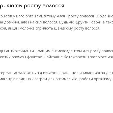
сприяють росту волосся
оцесів у його організмі, в тому числі і росту волосся. Щоден
 довжині, але і на силі волосся. Будь-які фрукти і овочі, а так
, соя, яйця і молочка сприяють швидкому росту волосся.
бхідні антиоксиданти. Кращим антиоксидантом для росту волос
 жовтих овочах і фруктах. Найкраще бета-каротин засвоюється
середньо залежить від кількості води, що випивається за ден
ілілітрів води на кілограм для оптимальної роботи організму.