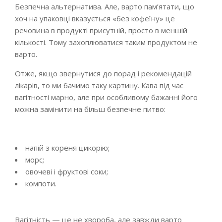
Безпечна альтернатива. Але, варто пам’ятати, що
хоч на упаковці вказується «без кофеїну» це
речовина в продукті присутній, просто в меншій
кількості. Тому захоплюватися таким продуктом не
варто.
Отже, якщо звернутися до порад і рекомендацій
лікарів, то ми бачимо таку картину. Кава під час
вагітності марно, але при особливому бажанні його
можна замінити на більш безпечне питво:
напій з кореня цикорію;
морс;
овочеві і фруктові соки;
компоти.
Вагітність — це не хвороба, але завжди варто