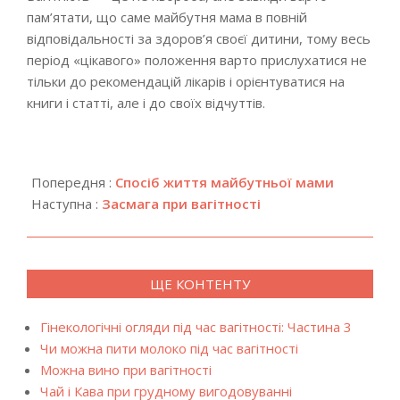
пам’ятати, що саме майбутня мама в повній
відповідальності за здоров’я своєї дитини, тому весь
період «цікавого» положення варто прислухатися не
тільки до рекомендацій лікарів і орієнтуватися на
книги і статті, але і до своїх відчуттів.
2019-
05-
Попередня :
Спосіб життя майбутньої мами
09
Наступна :
Засмага при вагітності
ЩЕ КОНТЕНТУ
Гінекологічні огляди під час вагітності: Частина 3
Чи можна пити молоко під час вагітності
Можна вино при вагітності
Чай і Кава при грудному вигодовуванні