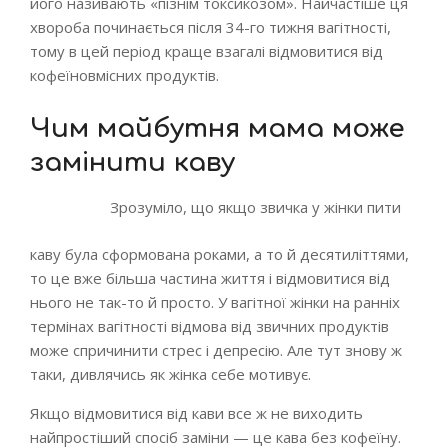
його називають «пізнім токсикозом». Найчастіше ця
хвороба починається після 34-го тижня вагітності,
тому в цей період краще взагалі відмовитися від
кофеїновмісних продуктів.
Чим майбутня мама може
замінити каву
Зрозуміло, що якщо звичка у жінки пити
каву була сформована роками, а то й десятиліттями,
то це вже більша частина життя і відмовитися від
нього не так-то й просто. У вагітної жінки на ранніх
термінах вагітності відмова від звичних продуктів
може спричинити стрес і депресію. Але тут знову ж
таки, дивлячись як жінка себе мотивує.
Якщо відмовитися від кави все ж не виходить
найпростіший спосіб заміни — це кава без кофеїну.