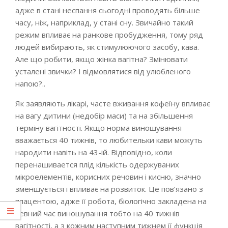
адже в стані неспання сьогодні проводять більше
часу, ніж, наприклад, у стані сну. Звичайно такий
режим впливає на ранкове пробудження, тому ряд
людей вибирають, як стимулюючого засобу, кава.
Але що робити, якщо жінка вагітна? Змінювати
усталені звички? І відмовлятися від улюбленого
напою?..
Як заявляють лікарі, часте вживання кофеїну впливає
на вагу дитини (недобір маси) та на збільшення
терміну вагітності. Якщо норма виношування
вважається 40 тижнів, то любительки кави можуть
народити навіть на 43-ій. Відповідно, коли
перенашивается плід кількість одержуваних
мікроелементів, корисних речовин і кисню, значно
зменшується і впливає на розвиток. Це пов’язано з
плацентою, адже її робота, біологічно закладена на
певний час виношування тобто на 40 тижнів
вагітності, а з кожним наступним тижнем її функція