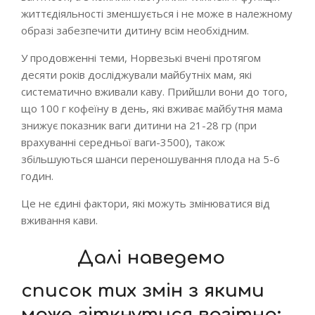
життєдіяльності зменшується і не може в належному
образі забезпечити дитину всім необхідним.
У продовженні теми, Норвезькі вчені протягом
десяти років досліджували майбутніх мам, які
систематично вживали каву. Прийшли вони до того,
що 100 г кофеїну в день, які вживає майбутня мама
знижує показник ваги дитини на 21-28 гр (при
врахуванні середньої ваги-3500), також
збільшуються шанси переношування плода на 5-6
годин.
Це не єдині фактори, які можуть змінюватися від
вживання кави.
Далі наведемо
список тих змін з якими
може зіткнутися вагітна: