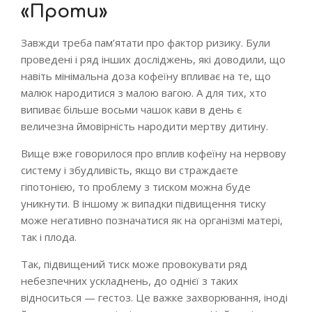
«Проти»
Завжди треба пам’ятати про фактор ризику. Були
проведені і ряд інших досліджень, які доводили, що
навіть мінімальна доза кофеїну впливає на те, що
малюк народитися з малою вагою. А для тих, хто
випиває більше восьми чашок кави в день є
величезна ймовірність народити мертву дитину.
Вище вже говорилося про вплив кофеїну на нервову
систему і збудливість, якщо ви страждаєте
гіпотонією, то проблему з тиском можна буде
уникнути. В іншому ж випадки підвищення тиску
може негативно позначатися як на організмі матері,
так і плода.
Так, підвищений тиск може провокувати ряд
небезпечних ускладнень, до однієї з таких
відноситься — гестоз. Це важке захворювання, іноді