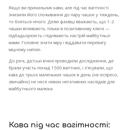
Якщо ви прихильник кави, але під час вагітності
знизили його споживання до пару чашок у тиждень,
то бояться нічого. Деякі фахівці вважають, що 1-2
чашки впливають тільки в позитивному ключі —
підбадьорюють і піднімають настрій майбутньої
мами. Головне знати міру і віддавати перевагу
міцному напою.
До речі, датські вчені проводили дослідження, де
брали участь понад 1500 вагітних, і з’ясували, що
кава до трьох маленьких чашок в день (не еспресо,
звичайно) не несе ніяких негативних наслідків для
майбутнього малюка.
Кава під час вагітності: