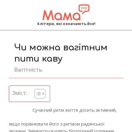
MAMA
4 літери, які означають Все!
Primary
Navigation
Чи можна вагітним
Menu
пити каву
Вагітність
Зміст:
Сучасний ритм життя досить активний,
якщо порівнювати його з ритмом радянської
людини. Змінюються навіть біологічний годинник,