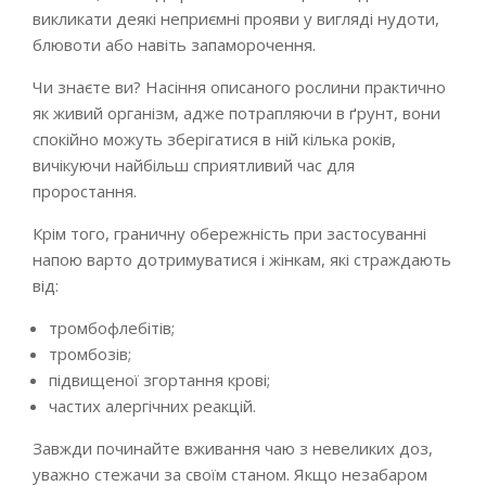
викликати деякі неприємні прояви у вигляді нудоти,
блювоти або навіть запаморочення.
Чи знаєте ви? Насіння описаного рослини практично
як живий організм, адже потрапляючи в ґрунт, вони
спокійно можуть зберігатися в ній кілька років,
вичікуючи найбільш сприятливий час для
проростання.
Крім того, граничну обережність при застосуванні
напою варто дотримуватися і жінкам, які страждають
від:
тромбофлебітів;
тромбозів;
підвищеної згортання крові;
частих алергічних реакцій.
Завжди починайте вживання чаю з невеликих доз,
уважно стежачи за своїм станом. Якщо незабаром