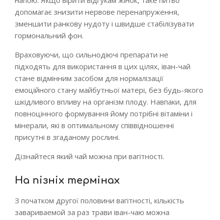
напою. Якщо вірити відгукам жінок, таке питво
допомагає знизити нервове перенапруження,
зменшити ранкову нудоту і швидше стабілізувати
гормональний фон.
Враховуючи, що сильнодіючі препарати не
підходять для використання в цих цілях, іван-чай
стане відмінним засобом для нормалізації
емоційного стану майбутньої матері, без будь-якого
шкідливого впливу на організм плоду. Навпаки, для
повноцінного формування йому потрібні вітаміни і
мінерали, які в оптимальному співвідношенні
присутні в згаданому рослині.
Дізнайтеся який чай можна при вагітності.
На пізніх термінах
З початком другої половини вагітності, кількість
завариваемой за раз трави іван-чаю можна