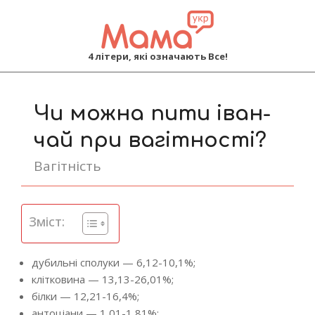
MAMA
4 літери, які означають Все!
Primary
Navigation
Чи можна пити іван-
Menu
чай при вагітності?
Вагітність
Зміст:
дубильні сполуки — 6,12-10,1%;
клітковина — 13,13-26,01%;
білки — 12,21-16,4%;
антоціани — 1,01-1,81%;