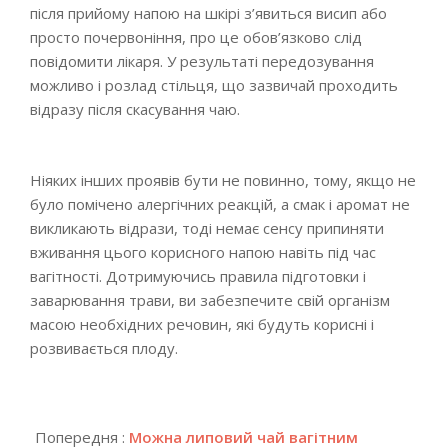
після прийому напою на шкірі з’явиться висип або
просто почервоніння, про це обов’язково слід
повідомити лікаря. У результаті передозування
можливо і розлад стільця, що зазвичай проходить
відразу після скасування чаю.
Ніяких інших проявів бути не повинно, тому, якщо не
було помічено алергічних реакцій, а смак і аромат не
викликають відрази, тоді немає сенсу припиняти
вживання цього корисного напою навіть під час
вагітності. Дотримуючись правила підготовки і
заварювання трави, ви забезпечите свій організм
масою необхідних речовин, які будуть корисні і
розвивається плоду.
2018-
07-
Попередня :
Можна липовий чай вагітним