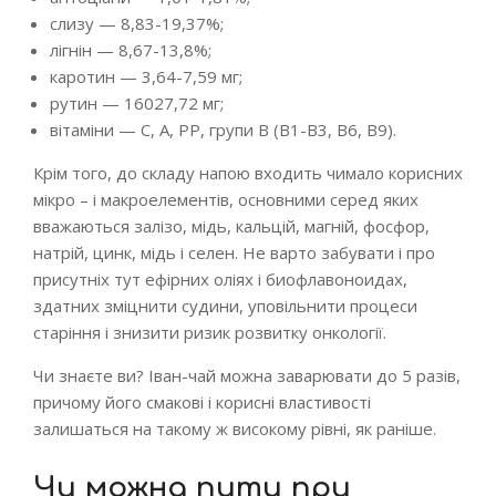
слизу — 8,83-19,37%;
лігнін — 8,67-13,8%;
каротин — 3,64-7,59 мг;
рутин — 16027,72 мг;
вітаміни — С, А, РР, групи В (В1-В3, В6, В9).
Крім того, до складу напою входить чимало корисних
мікро – і макроелементів, основними серед яких
вважаються залізо, мідь, кальцій, магній, фосфор,
натрій, цинк, мідь і селен. Не варто забувати і про
присутніх тут ефірних оліях і биофлавоноидах,
здатних зміцнити судини, уповільнити процеси
старіння і знизити ризик розвитку онкології.
Чи знаєте ви? Іван-чай можна заварювати до 5 разів,
причому його смакові і корисні властивості
залишаться на такому ж високому рівні, як раніше.
Чи можна пити при