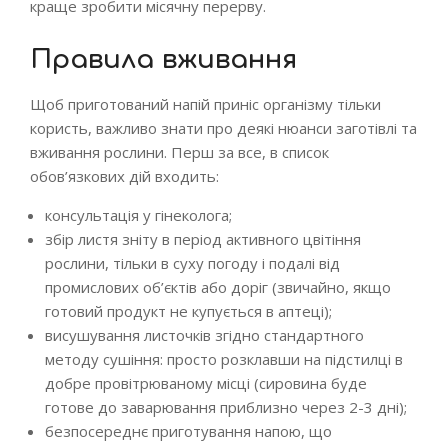
краще зробити місячну перерву.
Правила вживання
Щоб приготований напій приніс організму тільки
користь, важливо знати про деякі нюанси заготівлі та
вживання рослини. Перш за все, в список
обов’язкових дій входить:
консультація у гінеколога;
збір листя зніту в період активного цвітіння
рослини, тільки в суху погоду і подалі від
промислових об’єктів або доріг (звичайно, якщо
готовий продукт не купується в аптеці);
висушування листочків згідно стандартного
методу сушіння: просто розклавши на підстилці в
добре провітрюваному місці (сировина буде
готове до заварювання приблизно через 2-3 дні);
безпосереднє приготування напою, що