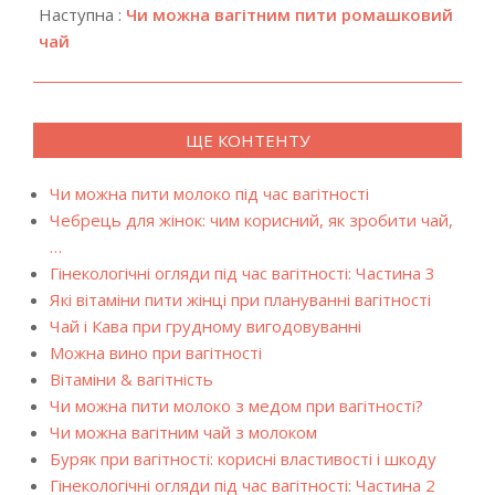
01
Наступна :
Чи можна вагітним пити ромашковий
чай
ЩЕ КОНТЕНТУ
Чи можна пити молоко під час вагітності
Чебрець для жінок: чим корисний, як зробити чай,
…
Гінекологічні огляди під час вагітності: Частина 3
Які вітаміни пити жінці при плануванні вагітності
Чай і Кава при грудному вигодовуванні
Можна вино при вагітності
Вітаміни & вагітність
Чи можна пити молоко з медом при вагітності?
Чи можна вагітним чай з молоком
Буряк при вагітності: корисні властивості і шкоду
Гінекологічні огляди під час вагітності: Частина 2