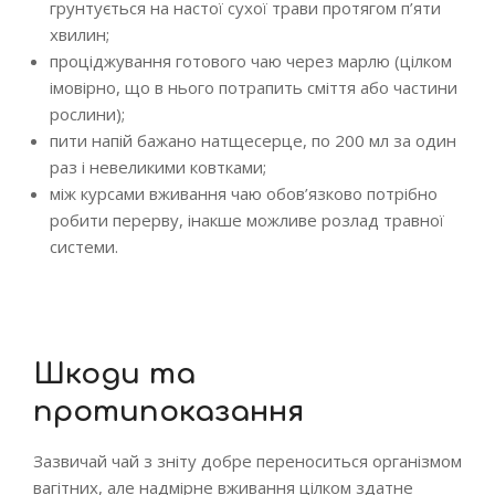
грунтується на настої сухої трави протягом п’яти
хвилин;
проціджування готового чаю через марлю (цілком
імовірно, що в нього потрапить сміття або частини
рослини);
пити напій бажано натщесерце, по 200 мл за один
раз і невеликими ковтками;
між курсами вживання чаю обов’язково потрібно
робити перерву, інакше можливе розлад травної
системи.
Шкоди та
протипоказання
Зазвичай чай з зніту добре переноситься організмом
вагітних, але надмірне вживання цілком здатне