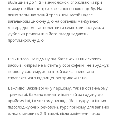
збільшити до 1-2 чайних ложок, споживаючи при
цьому не більше трьох склянок напою в добу. На
пізніх термінах такий трав’яний настій надає
загальнозміцнюючу дію на організм майбутньої
матері, допомагає полегшити симптоми застуди, а
дубильні речовини в його складі надають
протимікробну дію.
Більш того, на відміну від багатьох інших схожих
засобів, кипрей не містить у собі кофеїн і не збуджує
нервову систему, хоча в той же час непогано
справляється з підвищеною тривожністю.
Важливо! Важливо! Як у першому, так і в останньому
триместрі, бажано вживати іван-чай за годину до
прийому їжі, і в чистому вигляді (без цукру та інших
підсолоджуючих речовин). Курс прийому для вагітної
жінки становить 2-3 тижні, після закінчення яких