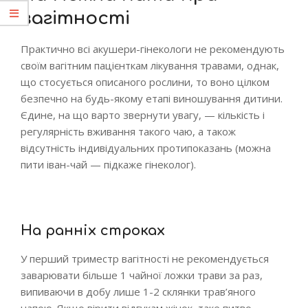
вагітності
Практично всі акушери-гінекологи не рекомендують
своїм вагітним пацієнткам лікування травами, однак,
що стосується описаного рослини, то воно цілком
безпечно на будь-якому етапі виношування дитини.
Єдине, на що варто звернути увагу, — кількість і
регулярність вживання такого чаю, а також
відсутність індивідуальних протипоказань (можна
пити іван-чай — підкаже гінеколог).
На ранніх строках
У перший триместр вагітності не рекомендується
заварювати більше 1 чайної ложки трави за раз,
випиваючи в добу лише 1-2 склянки трав’яного