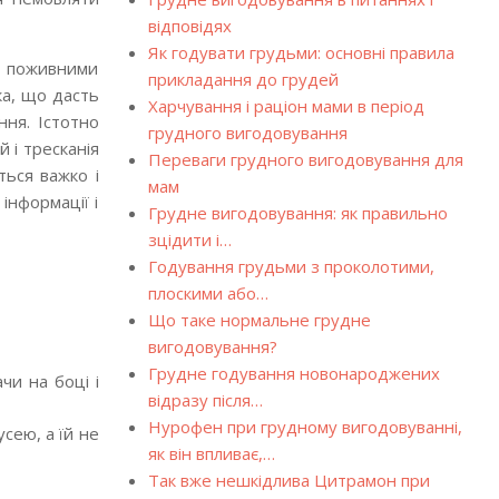
відповідях
Як годувати грудьми: основні правила
и поживними
прикладання до грудей
ка, що дасть
Харчування і раціон мами в період
ння. Істотно
грудного вигодовування
 і тресканія
Переваги грудного вигодовування для
ться важко і
мам
інформації і
Грудне вигодовування: як правильно
зцідити і…
Годування грудьми з проколотими,
плоскими або…
Що таке нормальне грудне
вигодовування?
Грудне годування новонароджених
чи на боці і
відразу після…
Нурофен при грудному вигодовуванні,
сею, а їй не
як він впливає,…
Так вже нешкідлива Цитрамон при