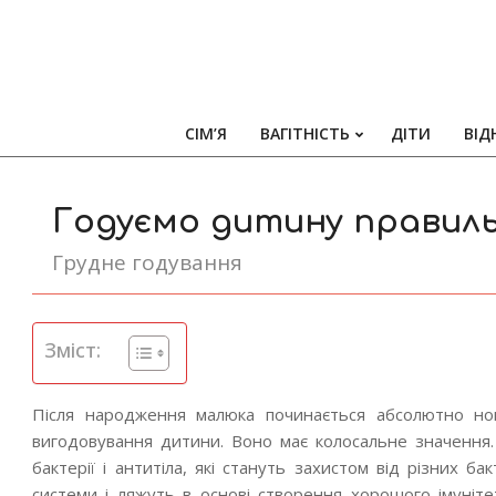
СІМ’Я
ВАГІТНІСТЬ
ДІТИ
ВІД
Годуємо дитину правиль
Грудне годування
Зміст:
Після народження малюка починається абсолютно нов
вигодовування дитини. Воно має колосальне значення
бактерії і антитіла, які стануть захистом від різних б
системи і ляжуть в основі створення хорошого імуніт