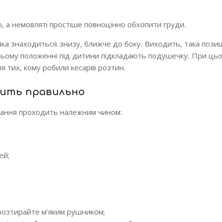
, а немовляті простіше повноцінно обхопити груди.
яка знаходиться знизу, ближче до боку. Виходить, така позиці
у цьому положенні під дитини підкладають подушечку. При цьо
я тих, кому робили кесарів розтин.
дить правильно
ування проходить належним чином:
ей;
розтирайте м’яким рушником;