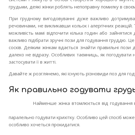
грудьми, деякі жінки роблять непоправну помилку в своєму
При грудному вигодовуванні дуже важливо дотримува
речовинами, не викликавши кольок і алергічних реакцій
можливість мамі відпочити кілька годин або зайнятися 
важливо підібрати зручні пози для годування груддю. Це
сосків. Деяким жінкам вдається знайти правильні пози 
далеко не відразу. Особливих таємниць, як погодувати н
застосувати її в житті.
Давайте ж розглянемо, які існують різновиди поз для го
Як правильно годувати груд
Найменше жінка втомлюється від годування в
паралельно годувати крихітку. Особливо цей спосіб може
особливо хочеться прокидатися.