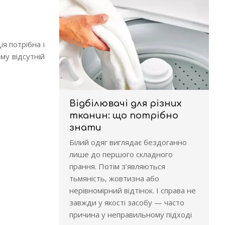
я потрібна і
му відсутній
Відбілювачі для різних
тканин: що потрібно
знати
Білий одяг виглядає бездоганно
лише до першого складного
прання. Потім з’являються
тьмяність, жовтизна або
нерівномірний відтінок. І справа не
завжди у якості засобу — часто
причина у неправильному підході