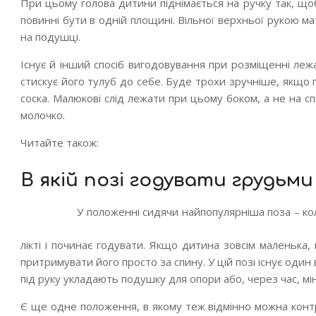
При цьому голова дитини піднімається на ручку так, що
повинні бути в одній площині. Вільної верхньої рукою м
на подушці.
Існує й інший спосіб вигодовування при розміщенні леж
стискує його тулуб до себе. Буде трохи зручніше, якщо
соска. Малюкові слід лежати при цьому боком, а не на с
молочко.
Читайте також:
В якій позі годувати грудьм
У положенні сидячи найпопулярніша поза – кол
лікті і починає годувати. Якщо дитина зовсім маленьк
притримувати його просто за спину. У цій позі існує оди
під руку укладають подушку для опори або, через час, мі
Є ще одне положення, в якому теж відмінно можна конт