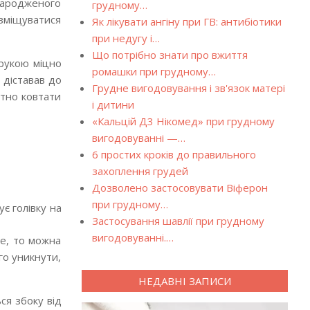
онародженого
грудному…
озміщуватися
Як лікувати ангіну при ГВ: антибіотики
при недугу і…
Що потрібно знати про вжиття
 рукою міцно
ромашки при грудному…
 діставав до
Грудне вигодовування і зв'язок матері
ртно ковтати
і дитини
«Кальцій Д3 Нікомед» при грудному
вигодовуванні —…
6 простих кроків до правильного
захоплення грудей
Дозволено застосовувати Віферон
при грудному…
є голівку на
Застосування шавлії при грудному
вигодовуванні.…
ше, то можна
го уникнути,
НЕДАВНІ ЗАПИСИ
ся збоку від