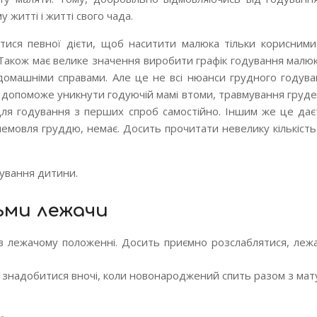
 житті і житті свого чада.
тися певної дієти, щоб наситити малюка тільки корисним
. Також має велике значення виробити графік годування малю
домашніми справами. Але це не всі нюанси грудного годува
 допоможе уникнути годуючій мамі втоми, травмування грудей
для годування з перших спроб самостійно. Іншим же це дає
емовля груддю, немає. Досить прочитати невелику кількість 
дування дитини.
ьми лежачи
 лежачому положенні. Досить приємно розслаблятися, лежа
 знадобитися вночі, коли новонароджений спить разом з мату