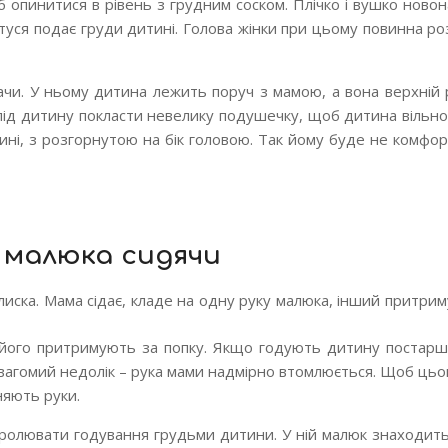
б опинитися в рівень з грудним соском. Плічко і вушко нов
атуся подає груди дитині. Голова жінки при цьому повинна р
ачи. У ньому дитина лежить поруч з мамою, а вона верхній
 під дитину покласти невелику подушечку, щоб дитина вільно
пині, з розгорнутою на бік головою. Так йому буде не комфо
и малюка сидячи
иска. Мама сідає, кладе на одну руку малюка, інший притриму
а, його притримують за попку. Якщо годують дитину постар
н вагомий недолік – рука мами надмірно втомлюється. Щоб цьо
няють руки.
ролювати годування грудьми дитини. У ній малюк знаходить