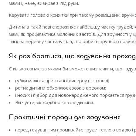
мами і, наче, визирає з-під руки.
Керувати головою крихітки при такому розміщенні зручно
Дитина в такій позі спорожняє найбільшу частку грудей, 
мамі, як профілактика молочних застоїв. Для зручності 
тиск на черевну частину тіла, що робить зручною позу дл
Як розібратися, що годування прохо
Є кілька ознак, за якими Ви зможете визначити, що год
губки малюка при ссанні вивернуті назовні;
ротик дитини обхоплює сосок з ореолом;
і носик і підборіддя новонародженого торкається груд
Ви чуєте, як жадібно ковтає дитина.
Практичні поради для годування
перед годуванням промивайте груди теплою водою і 