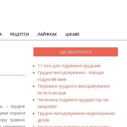
А
РЕЦЕПТИ
ЛАЙФХАК
ЦІКАВЕ
ЩЕ КОНТЕНТУ
11 поз для годування грудьми
Грудне вигодовування - поради
годуючій мамі
Переваги грудного вигодовування
після 6 місяців
Чи можна годувати груддю під час
ть – грудне
хвороби?
ває корисні
Грудне вигодовування недоношених
лору травної
дітей
я немовляти
Грудне вигодовування в питаннях і