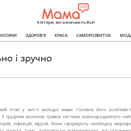
MAMA
4 літери, які означають Все!
НОСИНИ
ЗДОРОВ’Я
КРАСА
САМОРОЗВИТОК
МОД
Primary
Navigation
Menu
но і зручно
ий етап у житті молодої мами. Головна його особливіс
. З грудним молоком травна система новонародженого набу
актерій, інфекцій, вірусів. Вони сформують необхідну мікроф
ету маляти. Тому, добровільно відмовляючись від годуванн