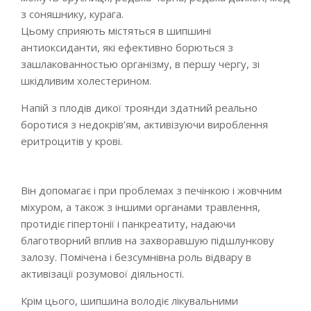
з соняшнику, курага.
Цьому сприяють містяться в шипшині
антиоксиданти, які ефективно борються з
зашлакованностью організму, в першу чергу, зі
шкідливим холестерином.
Напій з плодів дикої троянди здатний реально
боротися з недокрів’ям, активізуючи вироблення
еритроцитів у крові.
Він допомагає і при проблемах з печінкою і жовчним
міхуром, а також з іншими органами травлення,
протидіє гіпертонії і панкреатиту, надаючи
благотворний вплив на захворавшую підшлункову
залозу. Помічена і безсумнівна роль відвару в
активізації розумової діяльності.
Крім цього, шипшина володіє лікувальними