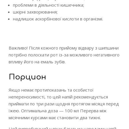
проблеми в діяльності кишечника;
шкірні захворювання;
надлишок аскорбінової кислоти в організмі.
Важливо! Після кожного прийому відвару з шипшини
потрібно полоскати рот із-за можливого негативного
впливу його на емаль зубів.
Порцион
Якщо немає протипоказань та особистої
непереносимості, то цей напій рекомендується
приймати по три рази щодня протягом місяця перед
їжею. Оптимальна доза — 100 мл Перерва між
місячними курсами має становити два тижні.
Цей випробуваний у віках багатьма народами напій,