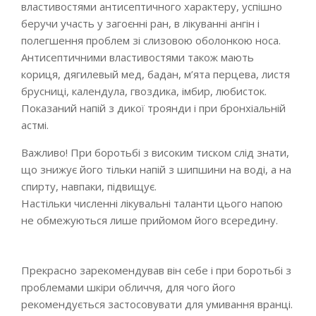
властивостями антисептичного характеру, успішно
беручи участь у загоєнні ран, в лікуванні ангін і
полегшення проблем зі слизовою оболонкою носа.
Антисептичними властивостями також мають
кориця, дягилевый мед, бадан, м’ята перцева, листя
брусниці, календула, гвоздика, імбир, любисток.
Показаний напій з дикої троянди і при бронхіальній
астмі.
Важливо! При боротьбі з високим тиском слід знати,
що знижує його тільки напій з шипшини на воді, а на
спирту, навпаки, підвищує.
Настільки численні лікувальні таланти цього напою
не обмежуються лише прийомом його всередину.
Прекрасно зарекомендував він себе і при боротьбі з
проблемами шкіри обличчя, для чого його
рекомендується застосовувати для умивання вранці.