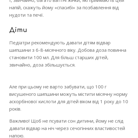
І, звичайно, багато вагітні жінки, які приймають цей
напій, скажуть йому «спасибі» за позбавлення від
нудоти та печії.
Діти
Педіатри рекомендують давати дітям відвар
шипшини з 6-8-місячного віку. Добова доза повинна
становити 100 мл. Для більш старших дітей,
звичайно, доза збільшується.
Але при цьому не варто забувати, що 100 г
висушеного шипшини можуть містити місячну норму
аскорбінової кислоти для дітей віком від 1 року до 10
років.
Важливо! Щоб не псувати сон дитини, йому не слід
давати відвар на ніч через сечогінних властивостей
напою.