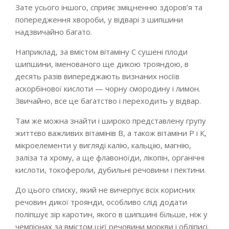
Зате усього іншого, сприяє зміцненню здоров’я та
попередження хвороби, у відварі з шипшини
надзвичайно багато.
Наприклад, за вмістом вітаміну С сушені плоди
шипшини, іменованого ще дикою трояндою, в
десять разів випереджають визнаних носіїв
аскорбінової кислоти — чорну смородину і лимон.
Звичайно, все це багатство і переходить у відвар.
Там же можна знайти і широко представлену групу
життєво важливих вітамінів В, а також вітаміни Р і К,
мікроелементи у вигляді калію, кальцію, магнію,
заліза та хрому, а ще флавоноїди, лікопін, органічні
кислоти, токофероли, дубильні речовини і пектини.
До цього списку, який не вичерпує всіх корисних
речовин дикої троянди, особливо слід додати
поліпшує зір каротин, якого в шипшині більше, ніж у
чемпіонах за вмістом цієї речовини моркви і обліписі.