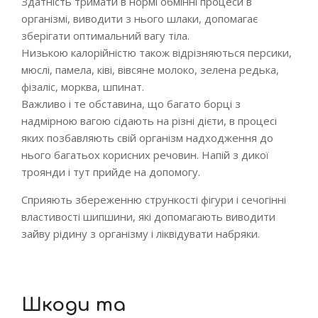
Здатність тримати в нормі обмінні процеси в
організмі, виводити з нього шлаки, допомагає
зберігати оптимальний вагу тіла.
Низькою калорійністю також відрізняються персики,
мюслі, памела, ківі, вівсяне молоко, зелена редька,
фізаліс, морква, шпинат.
Важливо і те обставина, що багато борці з
надмірною вагою сідають на різні дієти, в процесі
яких позбавляють свій організм надходження до
нього багатьох корисних речовин. Напій з дикої
троянди і тут прийде на допомогу.
Сприяють збереженню стрункості фігури і сечогінні
властивості шипшини, які допомагають виводити
зайву рідину з організму і ліквідувати набряки.
Шкоди та