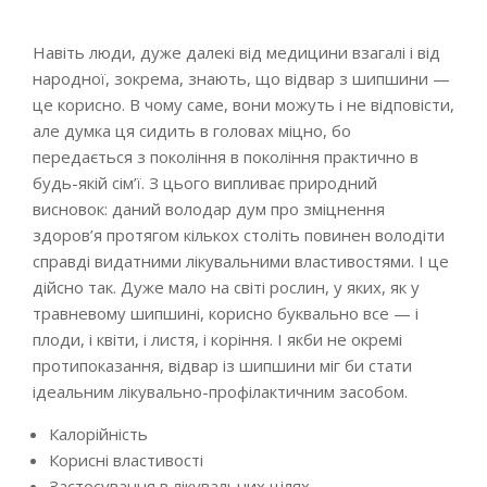
Навіть люди, дуже далекі від медицини взагалі і від
народної, зокрема, знають, що відвар з шипшини —
це корисно. В чому саме, вони можуть і не відповісти,
але думка ця сидить в головах міцно, бо
передається з покоління в покоління практично в
будь-якій сім’ї. З цього випливає природний
висновок: даний володар дум про зміцнення
здоров’я протягом кількох століть повинен володіти
справді видатними лікувальними властивостями. І це
дійсно так. Дуже мало на світі рослин, у яких, як у
травневому шипшині, корисно буквально все — і
плоди, і квіти, і листя, і коріння. І якби не окремі
протипоказання, відвар із шипшини міг би стати
ідеальним лікувально-профілактичним засобом.
Калорійність
Корисні властивості
Застосування в лікувальних цілях