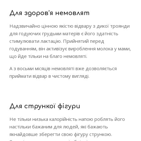
Для здоров’я немовлят
Надзвичайно цінною якістю відвару з дикої троянди
для годуючих грудьми матерів є його здатність
стимулювати лактацію. Прийнятий перед
годуванням, він активізує вироблення молока у мами,
що йде тільки на благо немовляті.
А з восьми місяців немовляті вже дозволяється
приймати відвар в чистому вигляді.
Для стрункої фігури
Не тільки низька калорійність напою роблять його
настільки бажаним для людей, які бажають
якнайдовше зберегти свою фігуру стрункою.