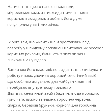
Насиченість цього напою вітамінами,
мікроелементами, антиоксидантами, іншими
корисними складовими робить його дуже
популярним у вагітних жінок.
Їх організм, що живить ще й зростаючий плід,
потребу у швидкому поповненні витрачених ресурсів
корисних речовин, більшість з яких як раз і
знаходиться у відварі.
Важливою його властивістю є здатність активізувати
роботу нирок, діючи як хороший сечогінний засіб,
що особливо актуально для майбутніх мам, які
перебувають у третьому триместрі.
Діють як сечогінний засіб і бадьян, ягода морошка,
гриб чага, пижмо звичайна, горобина червона,
спаржа, березові бруньки, чорноплідна горобина.