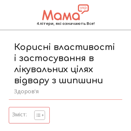
MAMA
4 літери, які означають Все!
Primary
Navigation
Корисні властивості
Menu
і застосування в
лікувальних цілях
відвару з шипшини
Здоров'я
Зміст: