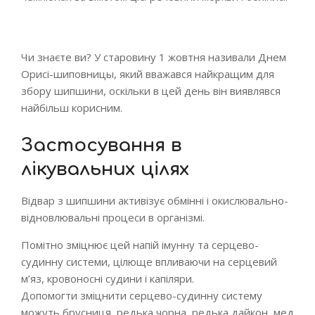
Чи знаєте ви? У старовину 1 жовтня називали Днем
Орисі-шиповницы, який вважався найкращим для
збору шипшини, оскільки в цей день він виявлявся
найбільш корисним.
Застосування в
лікувальних цілях
Відвар з шипшини активізує обмінні і окислювально-
відновлювальні процеси в організмі.
Помітно зміцнює цей напій імунну та серцево-
судинну системи, цілюще впливаючи на серцевий
м’яз, кровоносні судини і капіляри.
Допомогти зміцнити серцево-судинну систему
можуть брусниця, редька чорна, редька дайкон, мед