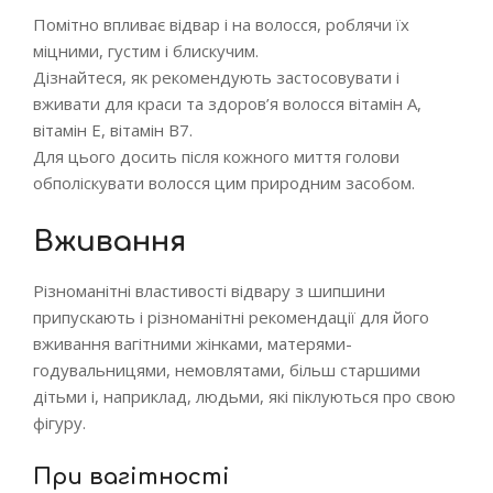
Помітно впливає відвар і на волосся, роблячи їх
міцними, густим і блискучим.
Дізнайтеся, як рекомендують застосовувати і
вживати для краси та здоров’я волосся вітамін А,
вітамін Е, вітамін В7.
Для цього досить після кожного миття голови
обполіскувати волосся цим природним засобом.
Вживання
Різноманітні властивості відвару з шипшини
припускають і різноманітні рекомендації для його
вживання вагітними жінками, матерями-
годувальницями, немовлятами, більш старшими
дітьми і, наприклад, людьми, які піклуються про свою
фігуру.
При вагітності