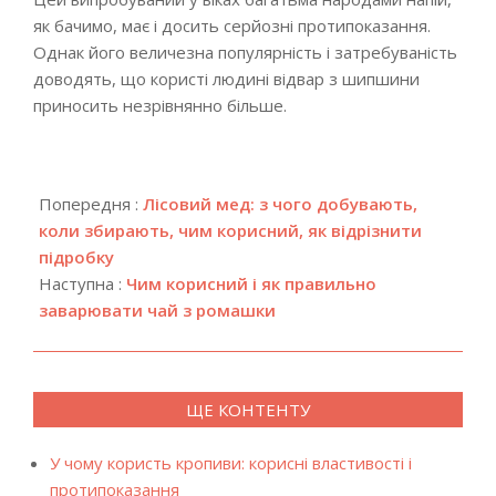
як бачимо, має і досить серйозні протипоказання.
Однак його величезна популярність і затребуваність
доводять, що користі людині відвар з шипшини
приносить незрівнянно більше.
2018-
07-
Попередня :
Лісовий мед: з чого добувають,
30
коли збирають, чим корисний, як відрізнити
підробку
Наступна :
Чим корисний і як правильно
заварювати чай з ромашки
ЩЕ КОНТЕНТУ
У чому користь кропиви: корисні властивості і
протипоказання