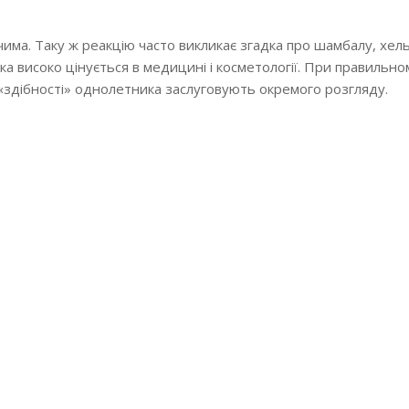
има. Таку ж реакцію часто викликає згадка про шамбалу, хел
 яка високо цінується в медицині і косметології. При правильно
 «здібності» однолетника заслуговують окремого розгляду.