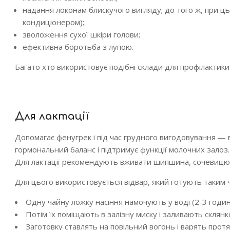
надання локонам блискучого вигляду; до того ж, при ц
кондиціонером);
зволоження сухої шкіри голови;
ефективна боротьба з лупою.
Багато хто використовує подібні склади для профілактики
Для лактації
Допомагає фенугрек і під час грудного вигодовування — в
гормональний баланс і підтримує функції молочних залоз.
Для лактації рекомендують вживати шипшина, сочевицю,
Для цього використовується відвар, який готують таким 
Одну чайну ложку насіння намочують у воді (2-3 годин
Потім їх поміщають в залізну миску і заливають склянк
Заготовку ставлять на повільний вогонь і варять протя