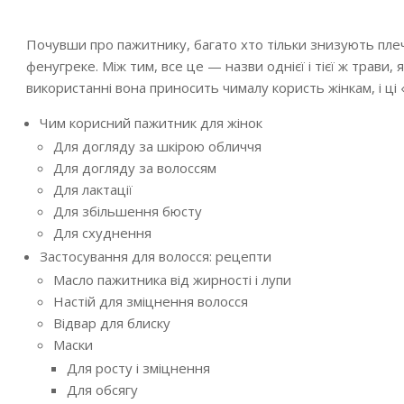
Почувши про пажитнику, багато хто тільки знизують плеч
фенугреке. Між тим, все це — назви однієї і тієї ж трави,
використанні вона приносить чималу користь жінкам, і ці
Чим корисний пажитник для жінок
Для догляду за шкірою обличчя
Для догляду за волоссям
Для лактації
Для збільшення бюсту
Для схуднення
Застосування для волосся: рецепти
Масло пажитника від жирності і лупи
Настій для зміцнення волосся
Відвар для блиску
Маски
Для росту і зміцнення
Для обсягу