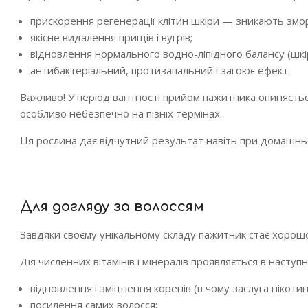
прискорення регенерації клітин шкіри — зникають зморш
якісне видалення прищів і вугрів;
відновлення нормального водно-ліпідного балансу (шкі
антибактеріальний, протизапальний і загоює ефект.
Важливо! У період вагітності прийом пажитника опиняєть
особливо небезпечно на пізніх термінах.
Ця рослина дає відчутний результат навіть при домашньо
Для догляду за волоссям
Завдяки своєму унікальному складу пажитник стає хорошо
Дія численних вітамінів і мінералів проявляється в наступ
відновлення і зміцнення коренів (в чому заслуга нікотино
посилення самих волосся;