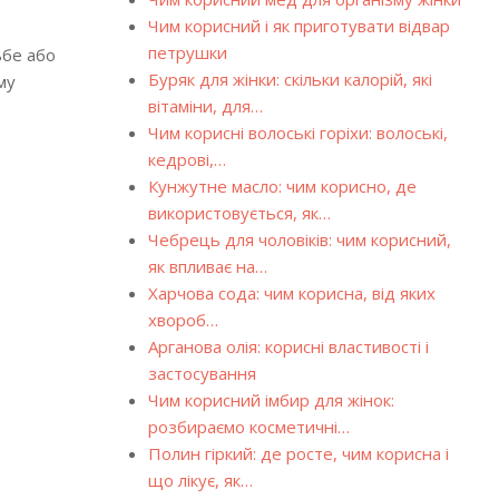
Чим корисний і як приготувати відвар
петрушки
ьбе або
Буряк для жінки: скільки калорій, які
му
вітаміни, для…
Чим корисні волоські горіхи: волоські,
кедрові,…
Кунжутне масло: чим корисно, де
використовується, як…
Чебрець для чоловіків: чим корисний,
як впливає на…
Харчова сода: чим корисна, від яких
хвороб…
Арганова олія: корисні властивості і
застосування
Чим корисний імбир для жінок:
розбираємо косметичні…
Полин гіркий: де росте, чим корисна і
що лікує, як…