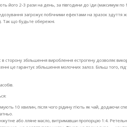
ь його 2-3 рази на день, за півгодини до їди (максимум по 1 
едозування загрожує побічними ефектами на зразок здуття ж
). Так що будьте обережні.
с в сторону збільшення вироблення естрогену дозволяє вико
нні це гарантує збільшення молочних залоз. Більш того, під
асобів.
ся:
ують 10 хвилин, після чого рідину п’ють як чай, додаючи спе
татньо.
унжутне або лляне масло, витримавши пропорцію 1:4. Ретель