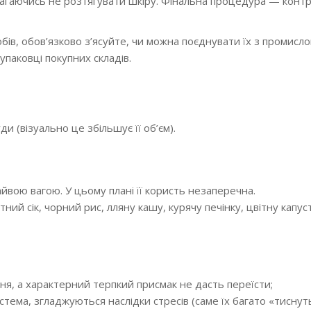
магаючись не розтягувати шкіру. Фінальна процедура — конт
в, обов’язково з’ясуйте, чи можна поєднувати їх з промисло
упаковці покупних складів.
ди (візуально це збільшує її об’єм).
айвою вагою. У цьому плані її користь незаперечна.
й сік, чорний рис, лляну кашу, курячу печінку, цвітну капуст
ння, а характерний терпкий присмак не дасть переїсти;
тема, згладжуються наслідки стресів (саме їх багато «тиснут