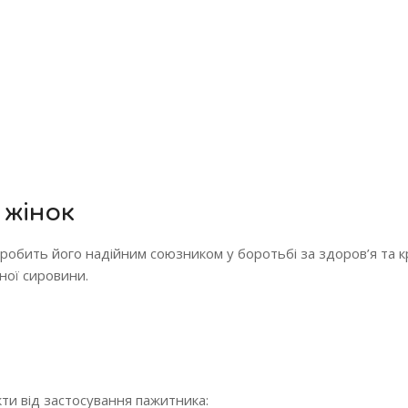
 жінок
робить його надійним союзником у боротьбі за здоров’я та к
ної сировини.
ти від застосування пажитника: