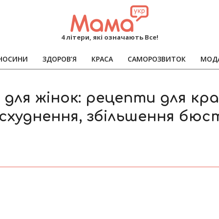
MAMA
4 літери, які означають Все!
НОСИНИ
ЗДОРОВ’Я
КРАСА
САМОРОЗВИТОК
МОД
Primary
Navigation
Menu
для жінок: рецепти для кр
 схуднення, збільшення бюст