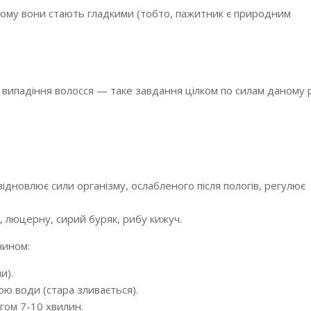
ьому вони стають гладкими (тобто, пажитник є природним
 випадіння волосся — таке завдання цілком по силам даному р
ідновлює сили організму, ослабленого після пологів, регулює
 люцерну, сирий буряк, рибу кижуч.
чином:
и).
ою води (стара зливається).
гом 7-10 хвилин.