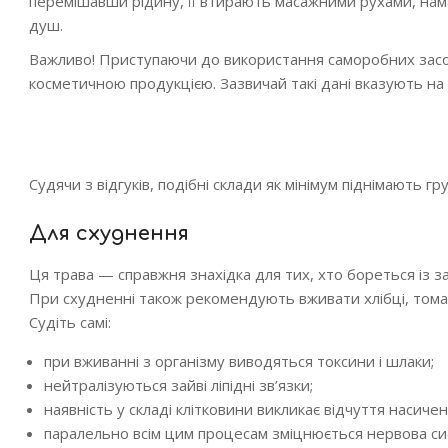
перемішавши рідину, її втирають масажними рухами, на
душ.
Важливо! Приступаючи до використання саморобних засобі
косметичною продукцією. Зазвичай такі дані вказують на 
Судячи з відгуків, подібні склади як мінімум піднімають гру
Для схуднення
Ця трава — справжня знахідка для тих, хто бореться із з
При схудненні також рекомендують вживати хлібці, томатни
Судіть самі:
при вживанні з організму виводяться токсини і шлаки;
нейтралізуються зайві ліпідні зв’язки;
наявність у складі клітковини викликає відчуття насиче
паралельно всім цим процесам зміцнюється нервова сис