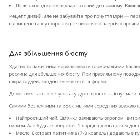
Після охолодження відвар готовий до прийому. Вживают
Рецепт дієвий, але не забувайте про почуття міри — пер
підвищене газоутворення (не виключені алергічні прояви
Для збільшення бюсту
Здатність пажитника нормалізувати гормональний балан
рослина для збільшення бюсту. При правильному поводже
шкіра грудей, заодно змінюється і її форма.
Домогтися такого результату дуже просто — існує маса з
Самими безпечними та ефективними серед них вважають
Найпростіший чай. Сім’янки заливають окропом і витрим
смаком. Але будьте обережні: 1 порції в день цілком дос
Масло. Екстракт пажитника (7-8 крапель) додають в к