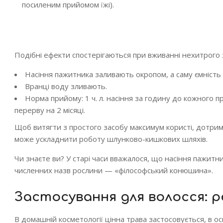
посиленим прийомом їжі).
Подібні ефекти спостерігаються при вживанні нехитрого 
Насіння пажитника заливають окропом, а саму ємність з
Вранці воду зливають.
Норма прийому: 1 ч. л. насіння за годину до кожного 
перерву на 2 місяці.
Щоб витягти з простого засобу максимум користі, дотриму
може ускладнити роботу шлунково-кишкових шляхів.
Чи знаєте ви? У старі часи вважалося, що насіння пажитн
численних назв рослини — «філософський конюшина».
Застосування для волосся: 
В домашній косметології цінна трава застосовується, в ос