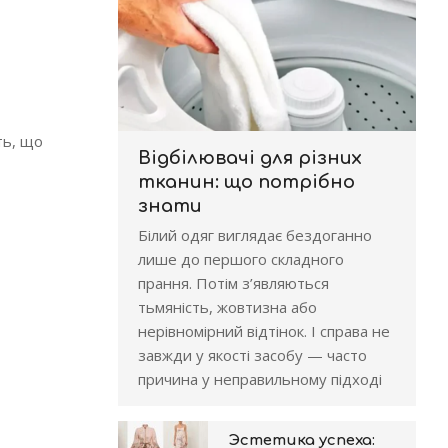
ть, що
Відбілювачі для різних
тканин: що потрібно
знати
Білий одяг виглядає бездоганно
лише до першого складного
прання. Потім з’являються
тьмяність, жовтизна або
нерівномірний відтінок. І справа не
завжди у якості засобу — часто
причина у неправильному підході
Эстетика успеха: