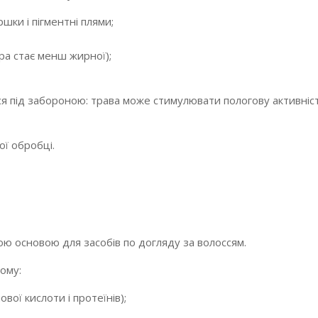
ки і пігментні плями;
ра стає менш жирної);
ся під забороною: трава може стимулювати пологову активніс
ї обробці.
ю основою для засобів по догляду за волоссям.
ному:
вої кислоти і протеїнів);