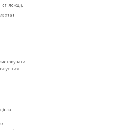
ст. ложці).
ивота і
ристовувати
тягується
ції за
но