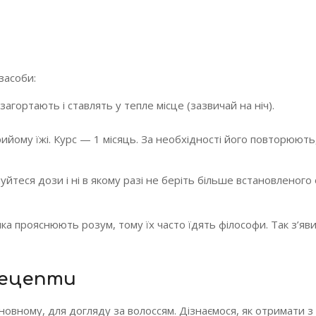
засоби:
агортають і ставлять у тепле місце (зазвичай на ніч).
прийому їжі. Курс — 1 місяць. За необхідності його повторюют
йтеся дози і ні в якому разі не беріть більше встановленого
ика прояснюють розум, тому їх часто їдять філософи. Так з’яв
рецепти
новному, для догляду за волоссям. Дізнаємося, як отримати з 