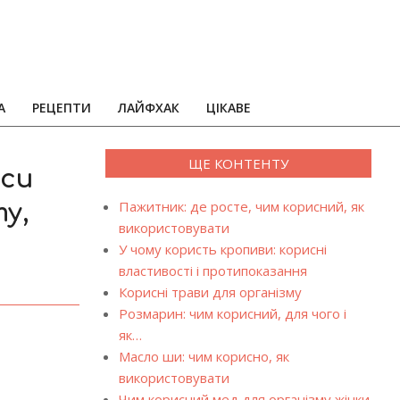
А
РЕЦЕПТИ
ЛАЙФХАК
ЦІКАВЕ
ЩЕ КОНТЕНТУ
аси
Пажитник: де росте, чим корисний, як
у,
використовувати
У чому користь кропиви: корисні
властивості і протипоказання
Корисні трави для організму
Розмарин: чим корисний, для чого і
як…
Масло ши: чим корисно, як
використовувати
Чим корисний мед для організму жінки