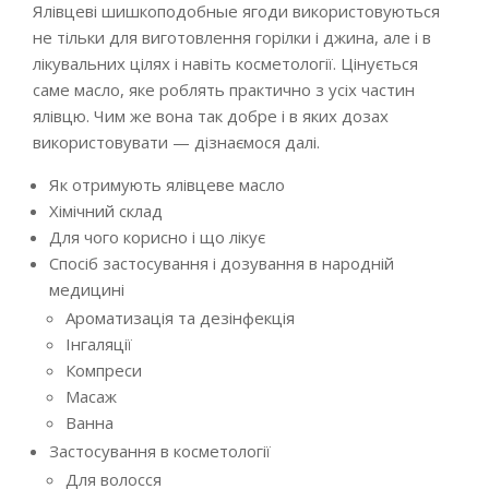
Ялівцеві шишкоподобные ягоди використовуються
не тільки для виготовлення горілки і джина, але і в
лікувальних цілях і навіть косметології. Цінується
саме масло, яке роблять практично з усіх частин
ялівцю. Чим же вона так добре і в яких дозах
використовувати — дізнаємося далі.
Як отримують ялівцеве масло
Хімічний склад
Для чого корисно і що лікує
Спосіб застосування і дозування в народній
медицині
Ароматизація та дезінфекція
Інгаляції
Компреси
Масаж
Ванна
Застосування в косметології
Для волосся