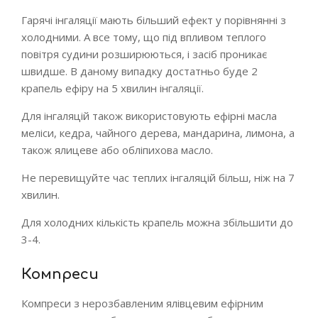
Гарячі інгаляції мають більший ефект у порівнянні з
холодними. А все тому, що під впливом теплого
повітря судини розширюються, і засіб проникає
швидше. В даному випадку достатньо буде 2
крапель ефіру на 5 хвилин інгаляції.
Для інгаляцій також використовують ефірні масла
меліси, кедра, чайного дерева, мандарина, лимона, а
також ялицеве або обліпихова масло.
Не перевищуйте час теплих інгаляцій більш, ніж на 7
хвилин.
Для холодних кількість крапель можна збільшити до
3-4.
Компреси
Компреси з нерозбавленим ялівцевим ефірним