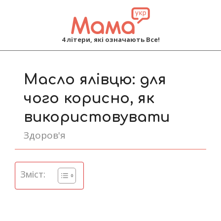
MAMA
4 літери, які означають Все!
Primary
Navigation
Масло ялівцю: для
Menu
чого корисно, як
використовувати
Здоров'я
Зміст: