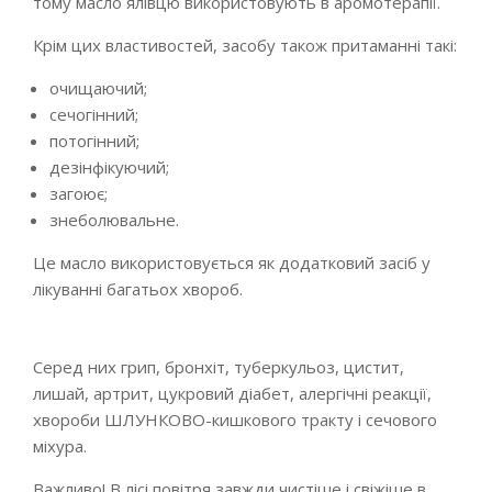
тому масло ялівцю використовують в аромотерапії.
Крім цих властивостей, засобу також притаманні такі:
очищаючий;
сечогінний;
потогінний;
дезінфікуючий;
загоює;
знеболювальне.
Це масло використовується як додатковий засіб у
лікуванні багатьох хвороб.
Серед них грип, бронхіт, туберкульоз, цистит,
лишай, артрит, цукровий діабет, алергічні реакції,
хвороби ШЛУНКОВО-кишкового тракту і сечового
міхура.
Важливо! В лісі повітря завжди чистіше і свіжіше в