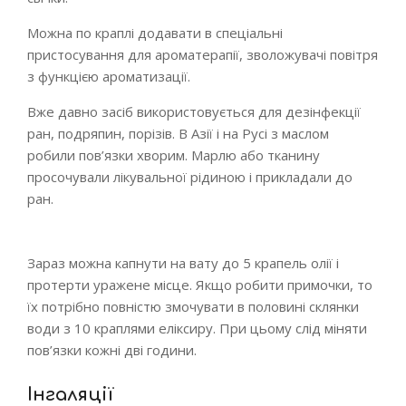
Можна по краплі додавати в спеціальні
пристосування для ароматерапії, зволожувачі повітря
з функцією ароматизації.
Вже давно засіб використовується для дезінфекції
ран, подряпин, порізів. В Азії і на Русі з маслом
робили пов’язки хворим. Марлю або тканину
просочували лікувальної рідиною і прикладали до
ран.
Зараз можна капнути на вату до 5 крапель олії і
протерти уражене місце. Якщо робити примочки, то
їх потрібно повністю змочувати в половині склянки
води з 10 краплями еліксиру. При цьому слід міняти
пов’язки кожні дві години.
Інгаляції