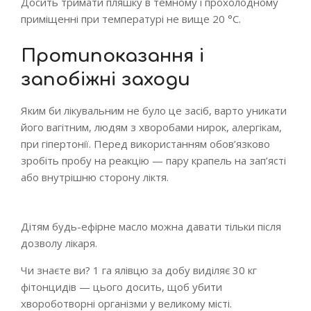
Досить тримати пляшку в темному і прохолодному
приміщенні при температурі не вище 20 °С.
Протипоказання і
запобіжні заходи
Яким би лікувальним не було це засіб, варто уникати
його вагітним, людям з хворобами нирок, алергікам,
при гіпертонії. Перед використанням обов’язково
зробіть пробу на реакцію — пару крапель на зап’ясті
або внутрішню сторону ліктя.
Дітям будь-ефірне масло можна давати тільки після
дозволу лікаря.
Чи знаєте ви? 1 га ялівцю за добу виділяє 30 кг
фітонцидів — цього досить, щоб убити
хвороботворні організми у великому місті.