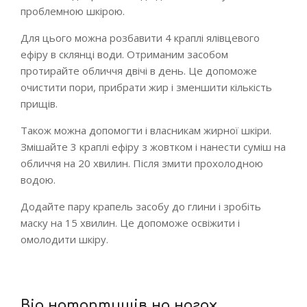
проблемною шкірою.
Для цього можна розбавити 4 краплі ялівцевого
ефіру в склянці води. Отриманим засобом
протирайте обличчя двічі в день. Це допоможе
очистити пори, прибрати жир і зменшити кількість
прищів.
Також можна допомогти і власникам жирної шкіри.
Змішайте 3 краплі ефіру з жовтком і нанести суміш на
обличчя на 20 хвилин. Після змити прохолодною
водою.
Додайте пару крапель засобу до глини і зробіть
маску на 15 хвилин. Це допоможе освіжити і
омолодити шкіру.
Від натоптишів на ногах