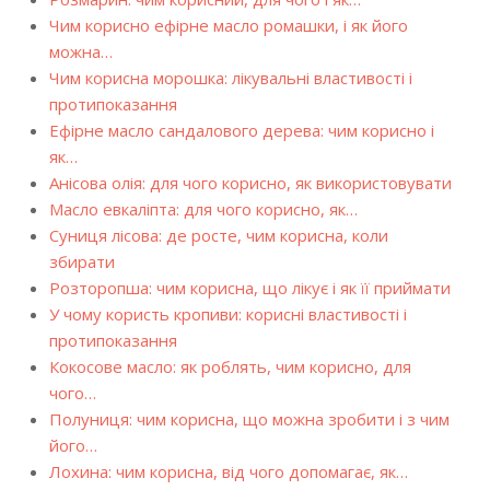
Чим корисно ефірне масло ромашки, і як його
можна…
Чим корисна морошка: лікувальні властивості і
протипоказання
Ефірне масло сандалового дерева: чим корисно і
як…
Анісова олія: для чого корисно, як використовувати
Масло евкаліпта: для чого корисно, як…
Суниця лісова: де росте, чим корисна, коли
збирати
Розторопша: чим корисна, що лікує і як її приймати
У чому користь кропиви: корисні властивості і
протипоказання
Кокосове масло: як роблять, чим корисно, для
чого…
Полуниця: чим корисна, що можна зробити і з чим
його…
Лохина: чим корисна, від чого допомагає, як…