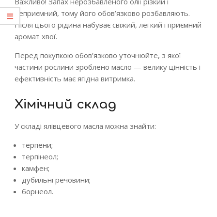
Важливо! Запах нерозбавленого олії різкий і
неприємний, тому його обов’язково розбавляють.
Після цього рідина набуває свіжий, легкий і приємний
аромат хвої.
Перед покупкою обов’язково уточнюйте, з якої
частини рослини зроблено масло — велику цінність і
ефективність має ягідна витримка.
Хімічний склад
У складі ялівцевого масла можна знайти:
терпени;
терпінеол;
камфен;
дубильні речовини;
борнеол.