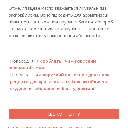
Отже, ялівцеве масло вважається лікувальним і
заспокійливим. Воно підходить для ароматизації
приміщень, а також при лікуванні багатьох хвороб.
Не варто перевищувати дозування — концентрат
може викликати запаморочення або алергію.
2018-
07-
Попередня :
Як роблять і чим корисний
10
кленовий сироп
Наступна :
Чим корисний пажитник для жінок:
рецепти для краси волосся і шкіри обличчя,
схуднення, збільшення бюсту, лактації
ЩЕ КОНТЕНТУ
Розмарин: чим корисний, для чого і як…