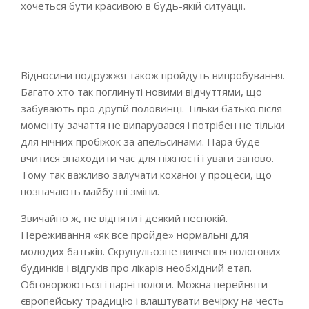
хочеться бути красивою в будь-якій ситуації.
Відносини подружжя також пройдуть випробування.
Багато хто так поглинуті новими відчуттями, що
забувають про другій половинці. Тільки батько після
моменту зачаття не випарувався і потрібен не тільки
для нічних пробіжок за апельсинами. Пара буде
вчитися знаходити час для ніжності і уваги заново.
Тому так важливо залучати коханої у процеси, що
позначають майбутні зміни.
Звичайно ж, не відняти і деякий неспокій.
Переживання «як все пройде» нормальні для
молодих батьків. Скрупульозне вивчення пологових
будинків і відгуків про лікарів необхідний етап.
Обговорюються і парні пологи. Можна перейняти
європейську традицію і влаштувати вечірку на честь