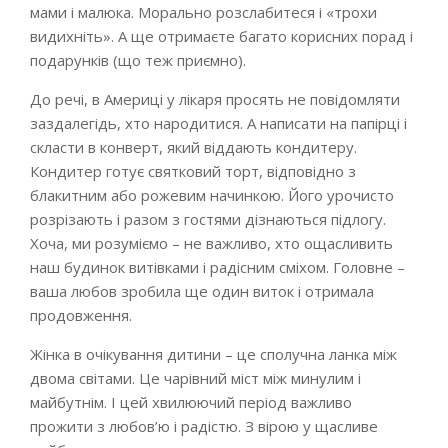
мами і малюка. Морально розслабитеся і «трохи
видихніть». А ще отримаєте багато корисних порад і
подарунків (що теж приємно).
До речі, в Америці у лікаря просять не повідомляти
заздалегідь, хто народитися. А написати на папірці і
скласти в конверт, який віддають кондитеру.
Кондитер готує святковий торт, відповідно з
блакитним або рожевим начинкою. Його урочисто
розрізають і разом з гостями дізнаються підлогу.
Хоча, ми розуміємо – не важливо, хто ощасливить
наш будинок витівками і радісним сміхом. Головне –
ваша любов зробила ще один виток і отримала
продовження.
Жінка в очікування дитини – це сполучна ланка між
двома світами. Це чарівний міст між минулим і
майбутнім. І цей хвилюючий період важливо
прожити з любов’ю і радістю. З вірою у щасливе