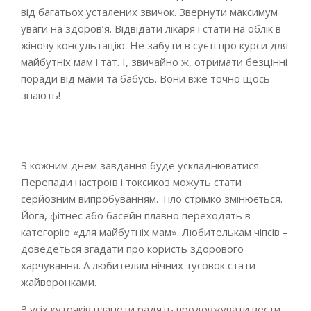
від багатьох усталених звичок. Звернути максимум
уваги на здоров’я. Відвідати лікаря і стати на облік в
жіночу консультацію. Не забути в суєті про курси для
майбутніх мам і тат. І, звичайно ж, отримати безцінні
поради від мами та бабусь. Вони вже точно щось
знають!
З кожним днем завдання буде ускладнюватися.
Перепади настроїв і токсикоз можуть стати
серйозним випробуванням. Тіло стрімко змінюється.
Йога, фітнес або басейн плавно переходять в
категорію «для майбутніх мам». Любителькам чіпсів –
доведеться згадати про користь здорового
харчування. А любителям нічних тусовок стати
жайворонками.
З усіх куточків планети радять продовжувати вести