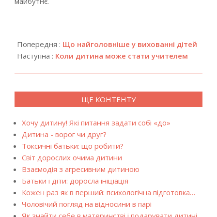
майбутнє.
2019-
12-
Попередня :
Що найголовніше у вихованні дітей
24
Наступна :
Коли дитина може стати учителем
ЩЕ КОНТЕНТУ
Хочу дитину! Які питання задати собі «до»
Дитина - ворог чи друг?
Токсичні батьки: що робити?
Світ дорослих очима дитини
Взаємодія з агресивним дитиною
Батьки і діти: доросла ініціація
Кожен раз як в перший: психологічна підготовка…
Чоловічий погляд на відносини в парі
Як знайти себе в материнстві і подарувати дитині