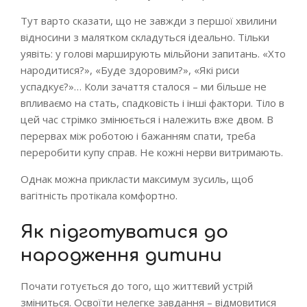
Тут варто сказати, що не завжди з першої хвилини
відносини з малятком складуться ідеально. Тільки
уявіть: у голові марширують мільйони запитань. «Хто
народитися?», «Буде здоровим?», «Які риси
успадкує?»… Коли зачаття сталося – ми більше не
впливаємо на стать, спадковість і інші фактори. Тіло в
цей час стрімко змінюється і належить вже двом. В
перервах між роботою і бажанням спати, треба
переробити купу справ. Не кожні нерви витримають.
Однак можна прикласти максимум зусиль, щоб
вагітність протікала комфортно.
Як підготуватися до
народження дитини
Почати готується до того, що життєвий устрій
зміниться. Освоїти нелегке завдання – відмовитися