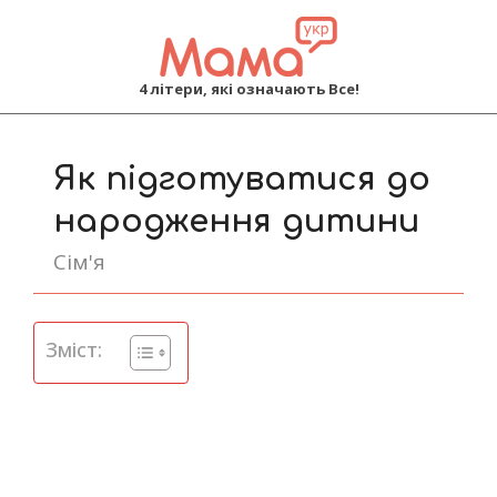
MAMA
4 літери, які означають Все!
Primary
Navigation
Як підготуватися до
Menu
народження дитини
Сім'я
Зміст: