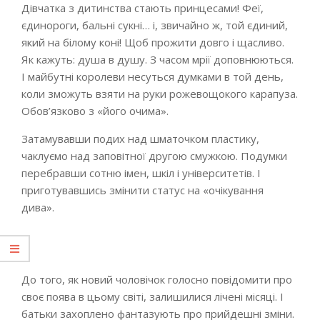
Дівчатка з дитинства стають принцесами! Феї,
єдинороги, бальні сукні… і, звичайно ж, той єдиний,
який на білому коні! Щоб прожити довго і щасливо.
Як кажуть: душа в душу. З часом мрії доповнюються.
І майбутні королеви несуться думками в той день,
коли зможуть взяти на руки рожевощокого карапуза.
Обов’язково з «його очима».
Затамувавши подих над шматочком пластику,
чаклуємо над заповітної другою смужкою. Подумки
перебравши сотню імен, шкіл і університетів. І
приготувавшись змінити статус на «очікування
дива».
До того, як новий чоловічок голосно повідомити про
своє поява в цьому світі, залишилися лічені місяці. І
батьки захоплено фантазують про прийдешні зміни.