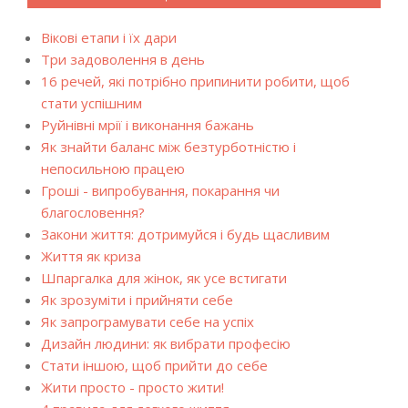
Вікові етапи і їх дари
Три задоволення в день
16 речей, які потрібно припинити робити, щоб
стати успішним
Руйнівні мрії і виконання бажань
Як знайти баланс між безтурботністю і
непосильною працею
Гроші - випробування, покарання чи
благословення?
Закони життя: дотримуйся і будь щасливим
Життя як криза
Шпаргалка для жінок, як усе встигати
Як зрозуміти і прийняти себе
Як запрограмувати себе на успіх
Дизайн людини: як вибрати професію
Стати іншою, щоб прийти до себе
Жити просто - просто жити!