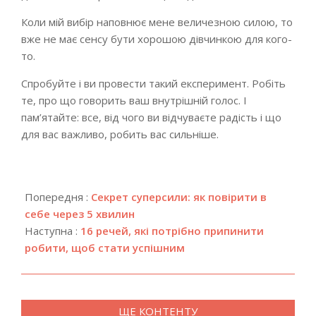
Коли мій вибір наповнює мене величезною силою, то
вже не має сенсу бути хорошою дівчинкою для кого-
то.
Спробуйте і ви провести такий експеримент. Робіть
те, про що говорить ваш внутрішній голос. І
пам’ятайте: все, від чого ви відчуваєте радість і що
для вас важливо, робить вас сильніше.
2019-
12-
Попередня :
Секрет суперсили: як повірити в
26
себе через 5 хвилин
Наступна :
16 речей, які потрібно припинити
робити, щоб стати успішним
ЩЕ КОНТЕНТУ