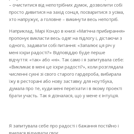
– очиститися від непотрібних думок, дозволити собі
просто дивитися на захід сонця, посваритися з усіма,
хто напружує, а головне – викинути весь непотріб.
Наприклад, Марі Кондо в книзі «Магічна прибирання»
пропонує викласти весь одяг на підлогу і, дістаючи з
одного, задавати собі питання: «Запалює ця річ у
мені іскри радості?» Відповіддю буде перше
відчуття: «так» або «ні». Так само і я запитувала себе:
«Викликає в мені це іскри радості?», коли розглядала
численні сукні зі свого старого гардероба, вибирала
їжу в ресторані або нову заставку для ноутбука,
думала про те, куди мені переїхати і в якому проекті
брати участь. Так я дізналася, що у мене є інтуїція.
Я запитувала себе про радості і бажання постійно і
вчилася відчувати своє.