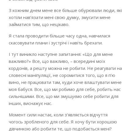
З кожним днем мене все більше обурювали люди, які
хотіли нав’язати мені свою думку, змусити мене
займатися тим, що нецікаво.
Я стала проводити більше часу одна, навчилася
скасовувати плани і зустрічі і навіть брехати.
І тут виникло наступне запитання: «Що для мене
важливо?» Все, що важливо, – всередині моїх
кордонів, а решту можна не робити. Не реагувати на
словесні маніпуляції, не соромитися того, що я п’ю
вино, не працювати там, куди хоче влаштувати мене
моя бабуся. Все, що ми робимо для себе, робить нас
сильнішими. Все, що ми змушуємо себе робити для
інших, виснажує нас.
Момент сили настає, коли з’являється відчуття
чогось зробленого для себе. Я хочу бути хорошою
дівчинкою або робити те, що подобається мені?