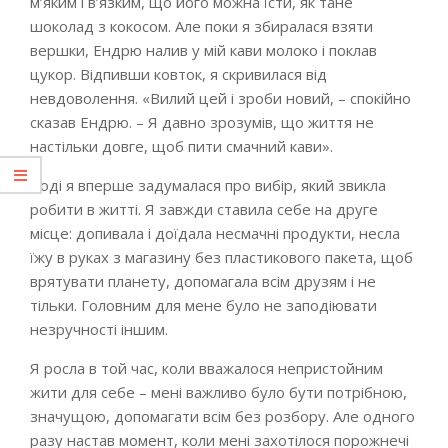
м’яким і в’язким, що його можна їсти, як тане
шоколад з кокосом. Але поки я збиралася взяти
вершки, Ендрю налив у мій кави молоко і поклав
цукор. Відпивши ковток, я скривилася від
невдоволення. «Вилий цей і зроби новий, – спокійно
сказав Ендрю. – Я давно зрозумів, що життя не
настільки довге, щоб пити смачний кави».
Тоді я вперше задумалася про вибір, який звикла
робити в житті. Я завжди ставила себе на друге
місце: допивала і доїдала несмачні продукти, несла
їжу в руках з магазину без пластикового пакета, щоб
врятувати планету, допомагала всім друзям і не
тільки. Головним для мене було не заподіювати
незручності іншим.
Я росла в той час, коли вважалося непристойним
жити для себе – мені важливо було бути потрібною,
значущою, допомагати всім без розбору. Але одного
разу настав момент, коли мені захотілося порожнечі