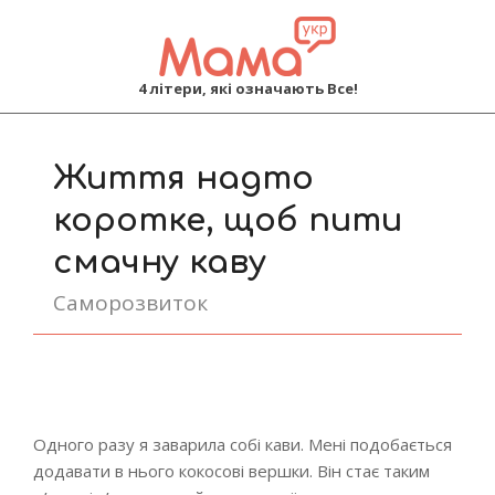
MAMA
4 літери, які означають Все!
Primary
Navigation
Життя надто
Menu
коротке, щоб пити
смачну каву
Саморозвиток
Одного разу я заварила собі кави. Мені подобається
додавати в нього кокосові вершки. Він стає таким