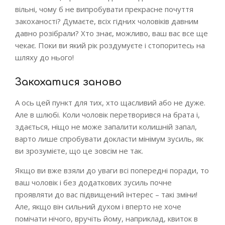
вільні, чому б не випробувати прекрасне почуття
закоханості? Думаєте, всіх гідних чоловіків давним
давно розібрали? Хто знає, можливо, ваш вас все ще
чекає. Поки ви який рік роздумуєте і стопоритесь на
шляху до нього!
Закохатися заново
А ось цей пункт для тих, хто щасливий або не дуже.
Але в шлюбі. Коли чоловік перетворився на брата і,
здається, ніщо не може запалити колишній запал,
варто лише спробувати докласти мінімум зусиль, як
ви зрозумієте, що це зовсім не так.
Якщо ви вже взяли до уваги всі попередні поради, то
ваш чоловік і без додаткових зусиль почне
проявляти до вас підвищений інтерес – такі зміни!
Але, якщо він сильний духом і вперто не хоче
помічати нічого, вручіть йому, наприклад, квиток в