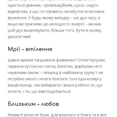
здасться дивним,- провокаційним, щось- надто
відвертим, а що-то справить незабутнє позитивне
враження. У будь-якому випадку – це дух часу, а
якщо ми прагнемо до молодості і енергії – ми має
цей дух вшановувати, більше того, бути в ньому,
дихати ним!
Мрії – втілення
Давно мріяли танцювати фламенко? Отже! Купуємо
червона хустка на стегна, балетки, фарбуємо нігті
червоним лаком – і вперед в найближчу групу! І не
потрібно нікого і нічого боятися. Сьогодні козирі у
вашій колоді, і ви вибираєте і вільні робити те, що
хочете, і те, що вам подобається.
Близьким – любов
Якими б вони не були. Для власного ж блага та в ім’я