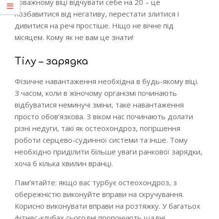
поважному віці відчувати себе на 20 – це
позбавитися від негативу, перестати злитися і
дивитися на речі простіше. Ніщо не вічне під
місяцем. Кому як не вам це знати!
Тілу – зарядка
Фізичне навантаження необхідна в будь-якому віці.
З часом, коли в жіночому організмі починають
відбуватися неминучі зміни, таке навантаження
просто обов’язкова. З віком нас починають долати
різні недуги, такі як остеохондроз, погіршення
роботи серцево-судинної системи та інше. Тому
необхідно приділити більше уваги ранкової зарядки,
хоча б кілька хвилин вранці.
Пам’ятайте: якщо вас турбує остеохондроз, з
обережністю виконуйте вправи на скручування.
Корисно виконувати вправи на розтяжку. У багатьох
фітнес-клубах сьогодні пропонують щадні