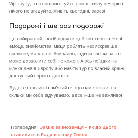
Vip-сауну, а потім приготуйте романтичну вечерю і
нічого не згадуйте. Живіть сьогодні, зараз!
Подорожі і ще раз подорожі
Це найкращий спосіб відчути цей світ сповна. Нові
емоції, знайомства, місця роблять нас яскравіше,
цікавіше, молодше. Звичайно, їздити світом часто
може дозволити собі не кожен. А ось поїздки на
кілька днів в Європу або навіть тур по власній країні –
доступний варіант для всіх.
Будьте щасливі і пам’ятайте, що нам стільки, на
скільки ми себе відчуваємо, а все інше не важливо!
2019-
03-
Попередня :
Заміж за іноземця – як до цього
12
ставилися в Радянському Союзі