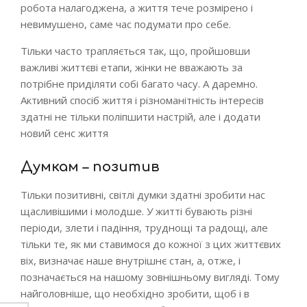
робота налагоджена, а життя тече розмірено і
невимушено, саме час подумати про себе.
Тільки часто трапляється так, що, пройшовши
важливі життєві етапи, жінки не вважають за
потрібне приділяти собі багато часу. А даремно.
Активний спосіб життя і різноманітність інтересів
здатні не тільки поліпшити настрій, але і додати
новий сенс життя
Думкам – позитив
Тільки позитивні, світлі думки здатні зробити нас
щасливішими і молодше. У житті бувають різні
періоди, злети і падіння, труднощі та радощі, але
тільки те, як ми ставимося до кожної з цих життєвих
віх, визначає наше внутрішнє стан, а, отже, і
позначається на нашому зовнішньому вигляді. Тому
найголовніше, що необхідно зробити, щоб і в