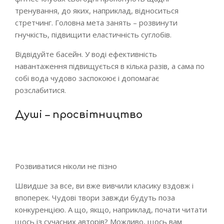
тренування, до яких, наприклад, відноситься
стретчинг. Головна мета занять – розвинути
гнучкість, підвищити еластичність суглобів.
Відвідуйте басейн. У воді ефективність
навантаження підвищується в кілька разів, а сама по
собі вода чудово заспокоює і допомагає
розслабитися.
Душі – просвітництво
Розвиватися ніколи не пізно
Швидше за все, ви вже вивчили класику вздовж і
впоперек. Чудові твори завжди будуть поза
конкуренцією. А що, якщо, наприклад, почати читати
щось із сучасних авторів? Можливо, щось вам