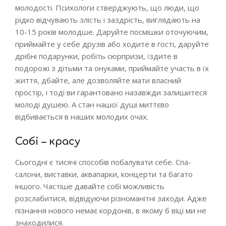
молодості. Психологи стверджують, що люди, що
рідко відчувають злість і заздрість, виглядають на
10-15 років молодше. Даруйте посмішки оточуючим,
приймайте у себе друзів або ходите в гості, даруйте
дрібні подарунки, робіть сюрпризи, їздите в
подорожі з дітьми та онуками, приймайте участь в їх
життя, дбайте, але дозволяйте мати власний
простір, і тоді ви гарантовано назавжди залишитеся
молоді душею. А стан нашої душі миттєво
відбивається в наших молодих очах.
Собі – красу
Сьогодні є тисячі способів побалувати себе. Спа-
салони, виставки, аквапарки, концерти та багато
іншого. Частіше давайте собі можливість
розслабитися, відвідуючи різноманітні заходи. Адже
пізнання нового немає кордонів, в якому б віці ми не
знаходилися.