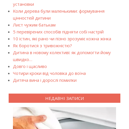
установки
Коли дерева були маленькими: формування
цінностей дитини
Лист чужим батькам
5 перевірених способів підняти собі настрій
10 істин, які рано чи пізно зрозуміє кожна жінка
Як боротися з тривожністю?
Дитина в новому колективі: як допомогти йому
швидко…
Довго і щасливо
Чотири кроки від чоловіка до воїна
Дитяча вина і дорослі помилки
НЕДАВНІ ЗАПИСИ