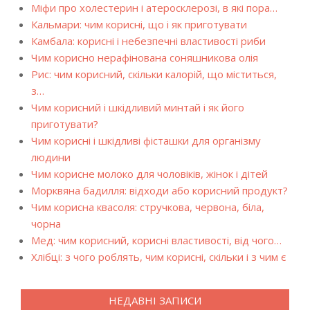
Міфи про холестерин і атеросклерозі, в які пора…
Кальмари: чим корисні, що і як приготувати
Камбала: корисні і небезпечні властивості риби
Чим корисно нерафінована соняшникова олія
Рис: чим корисний, скільки калорій, що міститься,
з…
Чим корисний і шкідливий минтай і як його
приготувати?
Чим корисні і шкідливі фісташки для організму
людини
Чим корисне молоко для чоловіків, жінок і дітей
Морквяна бадилля: відходи або корисний продукт?
Чим корисна квасоля: стручкова, червона, біла,
чорна
Мед: чим корисний, корисні властивості, від чого…
Хлібці: з чого роблять, чим корисні, скільки і з чим є
НЕДАВНІ ЗАПИСИ