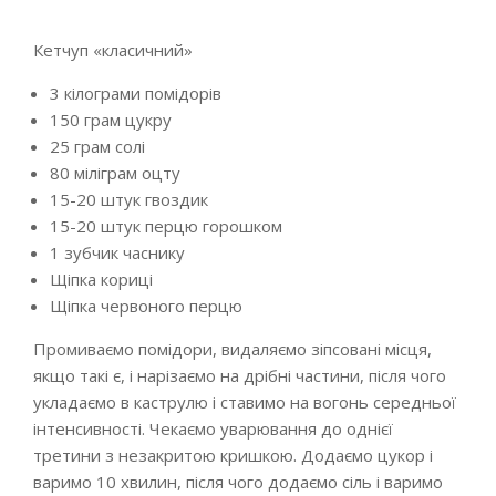
Кетчуп «класичний»
3 кілограми помідорів
150 грам цукру
25 грам солі
80 міліграм оцту
15-20 штук гвоздик
15-20 штук перцю горошком
1 зубчик часнику
Щіпка кориці
Щіпка червоного перцю
Промиваємо помідори, видаляємо зіпсовані місця,
якщо такі є, і нарізаємо на дрібні частини, після чого
укладаємо в каструлю і ставимо на вогонь середньої
інтенсивності. Чекаємо уварювання до однієї
третини з незакритою кришкою. Додаємо цукор і
варимо 10 хвилин, після чого додаємо сіль і варимо