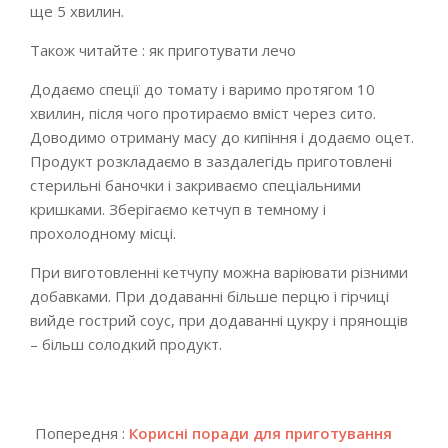
ще 5 хвилин.
Також читайте : як приготувати лечо
Додаємо спеції до томату і варимо протягом 10
хвилин, після чого протираємо вміст через сито.
Доводимо отриману масу до кипіння і додаємо оцет.
Продукт розкладаємо в заздалегідь приготовлені
стерильні баночки і закриваємо спеціальними
кришками. Зберігаємо кетчуп в темному і
прохолодному місці.
При виготовленні кетчупу можна варіювати різними
добавками. При додаванні більше перцю і гірчиці
вийде гострий соус, при додаванні цукру і прянощів
– більш солодкий продукт.
2018-
10-
Попередня :
Корисні поради для приготування