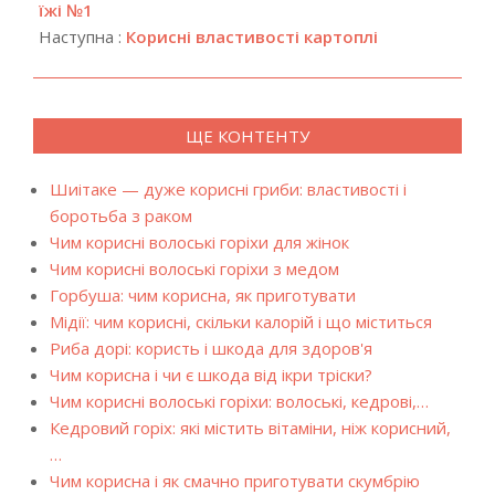
02
їжі №1
Наступна :
Корисні властивості картоплі
ЩЕ КОНТЕНТУ
Шиітаке — дуже корисні гриби: властивості і
боротьба з раком
Чим корисні волоські горіхи для жінок
Чим корисні волоські горіхи з медом
Горбуша: чим корисна, як приготувати
Мідії: чим корисні, скільки калорій і що міститься
Риба дорі: користь і шкода для здоров'я
Чим корисна і чи є шкода від ікри тріски?
Чим корисні волоські горіхи: волоські, кедрові,…
Кедровий горіх: які містить вітаміни, ніж корисний,
…
Чим корисна і як смачно приготувати скумбрію