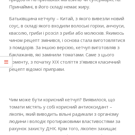
Принаймні, в його складі немає жиру.
Батьківщина кетчупу – Китай, з якого вивезли новий
соус, в складі якого входили волоські горіхи, анчоуси,
квасолю, гриби і розсіл з риби або молюсків. Якимось
чином рецепт змінився, і основа стала виготовлятися
з помідорів. За іншою версією, кетчуп виготовляв з
баклажанів, які замінили томатами. Саме з цього
моменту, з початку XIX століття з’явився класичний
рецепт відомої приправи.
Чим може бути корисний кетчуп? Виявилося, що
томати містять у собі корисний антиоксидант –
лікопін, який виводить вільні радикали з організму
людини і володіє протираковими властивостями за
рахунок захисту ДНК. Крім того, лікопен захищає