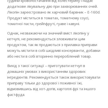
судини кровопостачання від холестерину і надає
додаткове лікувальну дію при захворюваннях очей.
Лікопін зареєстровано як харчовий барвник – E-160d.
Продукт міститься в томатах, томатному соусі,
томатної пасти, грейпфруті, гуаве і кавуні.
Однак, незважаючи на значний вміст лікопіну у
кетчупі, не рекомендується зловживати цим
продуктом, так як продаються з прилавка приправи
можуть містити в собі шкідливі консерванти, добавки
або нести в собі вторинно перероблений товар.
Вихід з такої ситуації – приготувати кетчуп в
домашніх умовах з використанням здорових
інгредієнтів. Рекомендується також використовувати
приправу тільки до здорової і поживної їжі,
відмовившись від хот-догів, картоплі фрі та іншого
фастфуда.