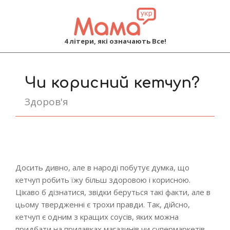
MAMA
4 літери, які означають Все!
Primary
Navigation
Чи корисний кетчуп?
Menu
Здоров'я
Досить дивно, але в народі побутує думка, що
кетчуп робить їжу більш здоровою і корисною.
Цікаво б дізнатися, звідки беруться такі факти, але в
цьому твердженні є трохи правди. Так, дійсно,
кетчуп є одним з кращих соусів, яких можна
придбати на прилавках магазинів чи супермаркетів.