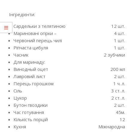
Інгредієнти:
Сардельки з телятиною
12 шт.
Мариновані огірки –
4 шт.
Червоний перець чилі
1 шт.
Ріпчаста цибуля
1 шт.
Часник
2 зубчики
Для маринаду:
Винодный оцет
200 мл
Лавровий лист
2 шт.
Перець горошком
1 ч. л.
Сіль
3 ст. л.
Цукор
2 ст. л.
Бутон гвоздики
2 шт.
Час готування
45м.
Кількість порцій
12
Кухня
Міжнародна