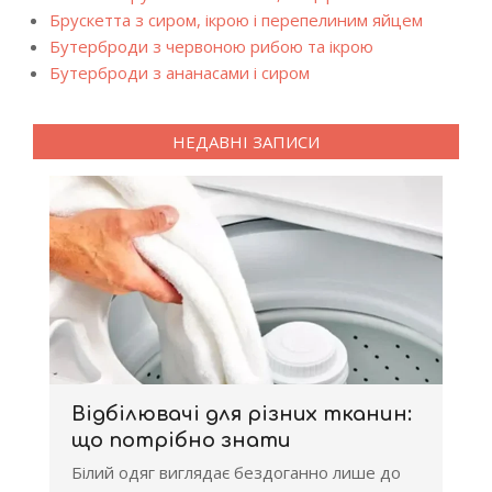
Брускетта з сиром, ікрою і перепелиним яйцем
Бутерброди з червоною рибою та ікрою
Бутерброди з ананасами і сиром
НЕДАВНІ ЗАПИСИ
Відбілювачі для різних тканин:
що потрібно знати
Білий одяг виглядає бездоганно лише до