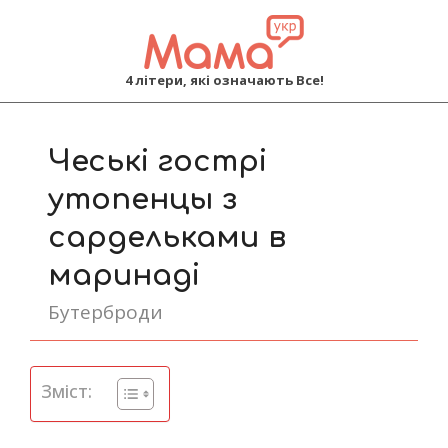
MAMA
4 літери, які означають Все!
Primary
Navigation
Чеські гострі
Menu
утопенцы з
сардельками в
маринаді
Бутерброди
Зміст: