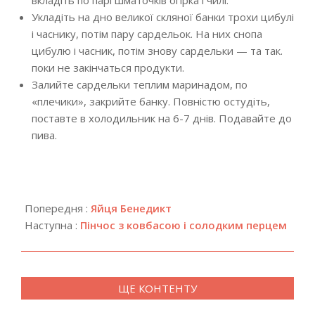
вкладіть по парі шматочків огірка і чилі.
Укладіть на дно великої скляної банки трохи цибулі
і часнику, потім пару сардельок. На них снопа
цибулю і часник, потім знову сардельки — та так.
поки не закінчаться продукти.
Залийте сардельки теплим маринадом, по
«плечики», закрийте банку. Повністю остудіть,
поставте в холодильник на 6-7 днів. Подавайте до
пива.
2019-
11-
Попередня :
Яйця Бенедикт
28
Наступна :
Пінчос з ковбасою і солодким перцем
ЩЕ КОНТЕНТУ