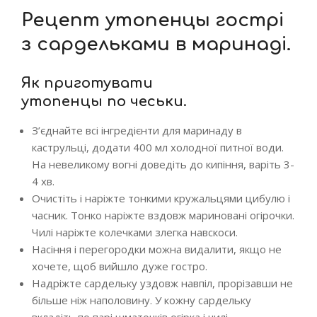
Рецепт утопенцы гострі
з сардельками в маринаді.
Як приготувати
утопенцы по чеськи.
З’єднайте всі інгредієнти для маринаду в
каструльці, додати 400 мл холодної питної води.
На невеликому вогні доведіть до кипіння, варіть 3-
4 хв.
Очистіть і наріжте тонкими кружальцями цибулю і
часник. Тонко наріжте вздовж мариновані огірочки.
Чилі наріжте колечками злегка навскоси.
Насіння і перегородки можна видалити, якщо не
хочете, щоб вийшло дуже гостро.
Надріжте сардельку уздовж навпіл, прорізавши не
більше ніж наполовину. У кожну сардельку