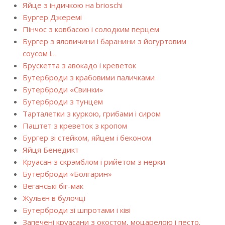
Яйце з індичкою на brioschi
Бургер Джеремі
Пінчос з ковбасою і солодким перцем
Бургер з яловичини і баранини з йогуртовим
соусом і…
Брускетта з авокадо і креветок
Бутерброди з крабовими паличками
Бутерброди «Свинки»
Бутерброди з тунцем
Тарталетки з куркою, грибами і сиром
Паштет з креветок з кропом
Бургер зі стейком, яйцем і беконом
Яйця Бенедикт
Круасан з скрэмблом і рийетом з нерки
Бутерброди «Болгарин»
Веганські біг-мак
Жульєн в булочці
Бутерброди зі шпротами і ківі
Запечені круасани з окостом, моцарелою і песто.