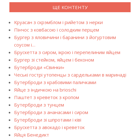
ЩЕ КОНТЕНТУ
Круасан з скрэмблом і рийетом з нерки
Пінчос з ковбасою і солодким перцем
Бургер з яловичини і баранини з йогуртовим
соусом і…
Брускетта з сиром, ікрою і перепелиним яйцем
Бургер зі стейком, яйцем і беконом
Бутерброди «Свинки»
Чеські гострі утопенцы з сардельками в маринаді
Бутерброди з крабовими паличками
Яйце з індичкою на brioschi
Паштет з креветок з кропом
Бутерброди з тунцем
Бутерброди з ананасами і сиром
Бутерброди зі шпротами і ківі
Брускетта з авокадо і креветок
Яйця Бенедикт