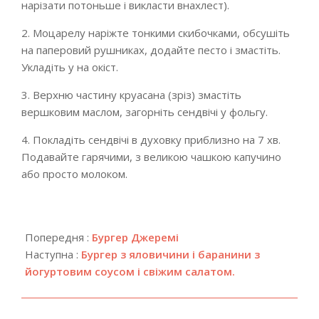
нарізати потоньше і викласти внахлест).
2. Моцарелу наріжте тонкими скибочками, обсушіть
на паперовий рушниках, додайте песто і змастіть.
Укладіть у на окіст.
3. Верхню частину круасана (зріз) змастіть
вершковим маслом, загорніть сендвічі у фольгу.
4. Покладіть сендвічі в духовку приблизно на 7 хв.
Подавайте гарячими, з великою чашкою капучино
або просто молоком.
2019-
11-
Попередня :
Бургер Джеремі
28
Наступна :
Бургер з яловичини і баранини з
йогуртовим соусом і свіжим салатом.