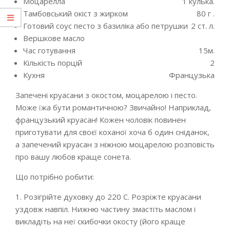
Моцарелла
1 кулька.
Тамбовський окіст з жирком
80 г .
Готовий соус песто з базиліка або петрушки
2 ст. л.
Вершкове масло
Час готування
15м.
Кількість порцій
2
Кухня
Французька
Запечені круасани з окостом, моцарелою і песто.
Може їжа бути романтичною? Звичайно! Наприклад,
французький круасан! Кожен чоловік повинен
приготувати для своєї коханої хоча б один сніданок,
а запечений круасан з ніжною моцарелою розповість
про вашу любов краще сонета.
Що потрібно робити:
1. Розігрійте духовку до 220 С. Розріжте круасани
уздовж навпіл. Нижню частину змастіть маслом і
викладіть на неї скибочки окосту (його краще