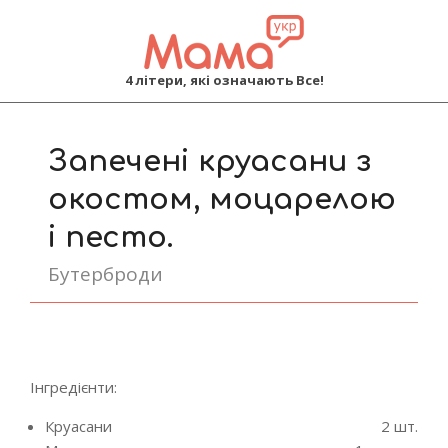
MAMA
4 літери, які означають Все!
Primary
Navigation
Запечені круасани з
Menu
окостом, моцарелою
і песто.
Бутерброди
Інгредієнти:
Круасани
2 шт.