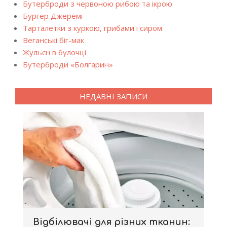
Бутерброди з червоною рибою та ікрою
Бургер Джеремі
Тарталетки з куркою, грибами і сиром
Веганські біг-мак
Жульєн в булочці
Бутерброди «Болгарин»
НЕДАВНІ ЗАПИСИ
Відбілювачі для різних тканин: