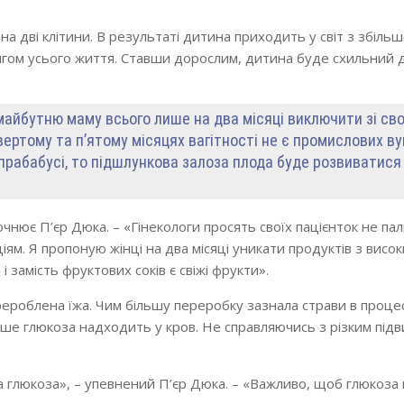
 на дві клітини. В результаті дитина приходить у світ з збіл
гом усього життя. Ставши дорослим, дитина буде схильний д
майбутню маму всього лише на два місяці виключити зі сво
ертому та п’ятому місяцях вагітності не є промислових ву
і прабабусі, то підшлункова залоза плода буде розвиватися
чнює П’єр Дюка. – «Гінекологи просять своїх пацієнток не пал
ям. Я пропоную жінці на два місяці уникати продуктів з висо
і замість фруктових соків є свіжі фрукти».
ероблена їжа. Чим більшу переробку зазнала страви в процес
ше глюкоза надходить у кров. Не справляючись з різким пі
ьна глюкоза», – упевнений П’єр Дюка. – «Важливо, щоб глюкоз