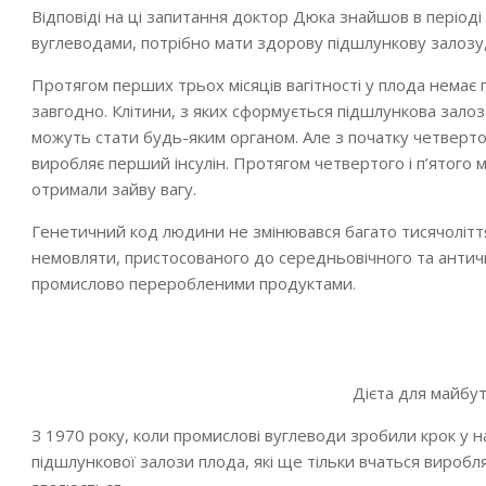
Відповіді на ці запитання доктор Дюка знайшов в період
вуглеводами, потрібно мати здорову підшлункову залозу,
Протягом перших трьох місяців вагітності у плода немає
завгодно. Клітини, з яких сформується підшлункова залоза
можуть стати будь-яким органом. Але з початку четвертог
виробляє перший інсулін. Протягом четвертого і п’ятого
отримали зайву вагу.
Генетичний код людини не змінювався багато тисячоліття,
немовляти, пристосованого до середньовічного та антич
промислово переробленими продуктами.
Дієта для майбу
З 1970 року, коли промислові вуглеводи зробили крок у на
підшлункової залози плода, які ще тільки вчаться виробля