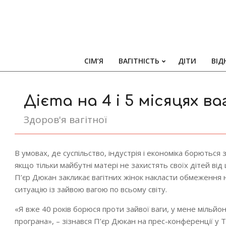
СІМ’Я
ВАГІТНІСТЬ
ДІТИ
ВІД
Дієта на 4 і 5 місяцях в
Здоров'я вагітної
В умовах, де суспільство, індустрія і економіка борються 
якщо тільки майбутні матері не захистять своїх дітей ві
П’єр Дюкан закликає вагітних жінок накласти обмеження н
ситуацію із зайвою вагою по всьому світу.
«Я вже 40 років борюся проти зайвої ваги, у мене мільйо
програна», – зізнався П’єр Дюкан на прес-конференції у Т