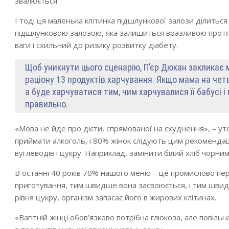
звалюється.
І тоді ця маленька клітинка підшлункової залози ділиться
підшлунковою залозою, яка залишиться вразливою протя
ваги і схильний до ризику розвитку діабету.
Щоб уникнути цього сценарію, П’єр Дюкан закликає 
раціону 13 продуктів харчування. Якщо мама на четв
а буде харчуватися тим, чим харчувалися її бабусі 
правильно.
«Мова не йде про дієти, спрямованої на схуднення», – уто
приймати алкоголь, і 80% жінок слідують цим рекомендаці
вуглеводів і цукру. Наприклад, замінити білий хліб чорним 
В останні 40 років 70% нашого меню – це промислово пер
приготування, тим швидше вона засвоюється, і тим швид
рівня цукру, організм запасає його в жирових клітинах.
«Вагітній жінці обов’язково потрібна глюкоза, але повіл