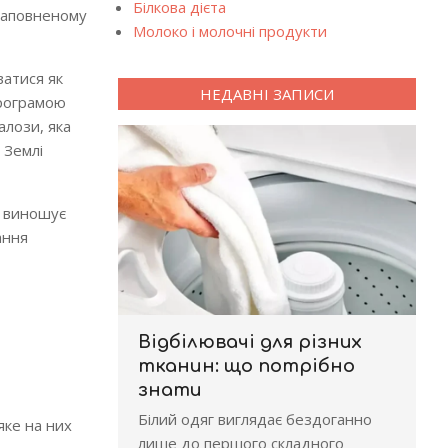
Білкова дієта
 наповненому
Молоко і молочні продукти
ватися як
НЕДАВНІ ЗАПИСИ
програмою
алози, яка
 Землі
е виношує
ання
Відбілювачі для різних
тканин: що потрібно
знати
Білий одяг виглядає бездоганно
яке на них
лише до першого складного