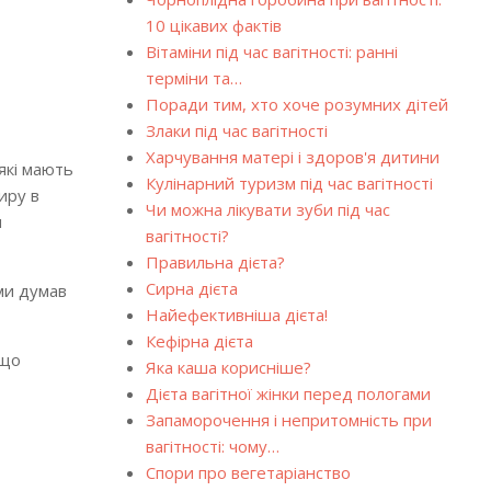
10 цікавих фактів
Вітаміни під час вагітності: ранні
терміни та…
Поради тим, хто хоче розумних дітей
Злаки під час вагітності
Харчування матері і здоров'я дитини
які мають
Кулінарний туризм під час вагітності
иру в
Чи можна лікувати зуби під час
и
вагітності?
Правильна дієта?
Сирна дієта
ми думав
Найефективніша дієта!
Кефірна дієта
 що
Яка каша корисніше?
Дієта вагітної жінки перед пологами
Запаморочення і непритомність при
вагітності: чому…
Спори про вегетаріанство