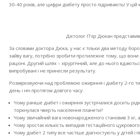
30-40 років, але цифри діабету просто підривають! У цій к
Дієтолог П’єр Дюкан представив 
За словами доктора Дюка, у нас є тільки два методу бор
зайву вагу, потрібно зробити протилежне тому, що вони 
раціоні. Другий шлях – хірургічний, але до нього вдають
випробувані і не принесли результату.
Розмірковуючи над проблемою ожиріння і діабету 2-го ти
день і ніч протягом довгого часу:
Чому раніше діабет і ожиріння зустрічалися досить рідк
торкнулася чверть населення планети?
Чому звичайний вага новонародженого становив 3 кг, а
Чому зростає кількість випадків гестаційного цукрового
Чому діабет 2 типу все частіше діагностують у дітей і пі