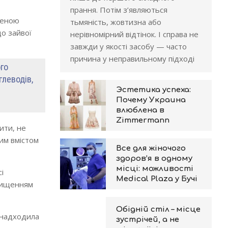
прання. Потім з’являються
ьшеною
тьмяність, жовтизна або
о зайвої
нерівномірний відтінок. І справа не
завжди у якості засобу — часто
причина у неправильному підході
го
глеводів,
Эстетика успеха:
Почему Украина
влюблена в
Zimmermann
ити, не
ким вмістом
Все для жіночого
здоров’я в одному
місці: можливості
і
Medical Plaza у Бучі
двищенням
Обідній стіл – місце
а надходила
зустрічей, а не