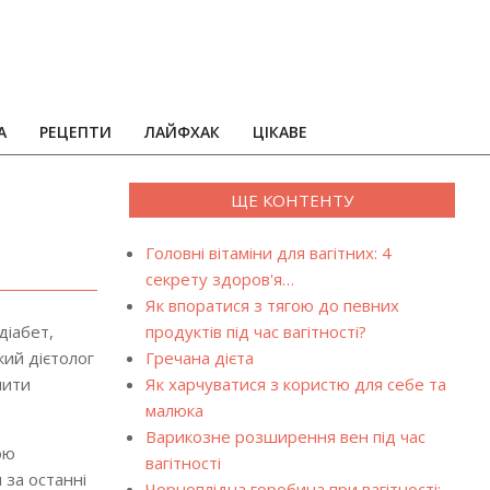
А
РЕЦЕПТИ
ЛАЙФХАК
ЦІКАВЕ
ЩЕ КОНТЕНТУ
Головні вітаміни для вагітних: 4
секрету здоров'я…
Як впоратися з тягою до певних
діабет,
продуктів під час вагітності?
кий дієтолог
Гречана дієта
нити
Як харчуватися з користю для себе та
малюка
Варикозне розширення вен під час
ою
вагітності
 за останні
Чорноплідна горобина при вагітності: