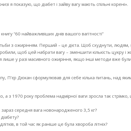
низі я показую, що діабет і зайву вагу мають спільні корені».
книгу “60 найважливіших днів вашого вагітності”
отьби з ожирінням. Перший – це дієта. Щоб схуднути, людям, 
робили, щоб цей набрати вагу – зменшити кількість цукру і ж
ся лише у разі масивного ожиріння, якщо інші методи вже бул
пу, П’єр Дюкан сформулював для себе кілька питань, над яки
о, а з 1970 року проблема надмірної ваги зросла так стрімко,
 зараз середня вага новонародженого 3,5 кг?
 діабету?
длітків, в той час як раніше це була хвороба літніх?