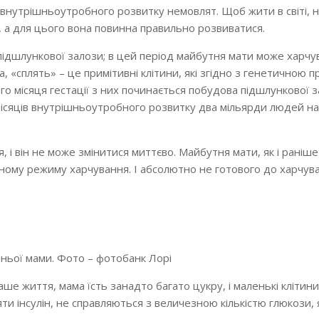
і внутрішньоутробного розвитку немовлят. Щоб жити в світі,
 а для цього вона повинна правильно розвиватися.
 підшлункової залози; в цей період майбутня мати може харчу
, «сплять» – це примітивні клітини, які згідно з генетичною 
о місяця гестації з них починається побудова підшлункової з
 місяців внутрішньоутробного розвитку два мільярди людей на
 і він не може змінитися миттєво. Майбутня мати, як і раніш
ному режиму харчування. І абсолютно не готового до харчув
тньої мами. Фото – фотобанк Лорі
ше життя, мама їсть занадто багато цукру, і маленькі клітини
ти інсулін, не справляються з величезною кількістю глюкози, 