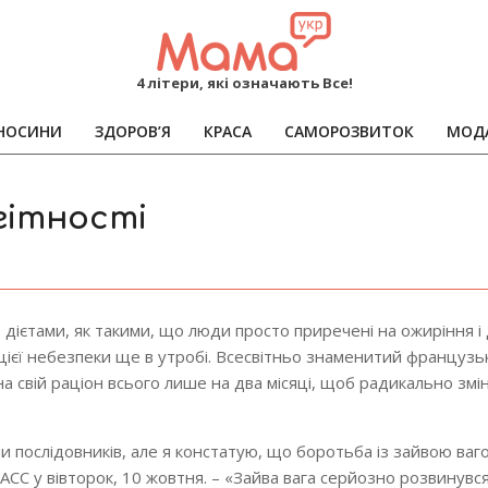
MAMA
4 літери, які означають Все!
НОСИНИ
ЗДОРОВ’Я
КРАСА
САМОРОЗВИТОК
МОД
Primary
Navigation
Menu
агітності
з дієтами, як такими, що люди просто приречені на ожиріння і 
д цієї небезпеки ще в утробі. Всесвітньо знаменитий французь
а свій раціон всього лише на два місяці, щоб радикально змі
ни послідовників, але я констатую, що боротьба із зайвою ваг
АСС у вівторок, 10 жовтня. – «Зайва вага серйозно розвинувся