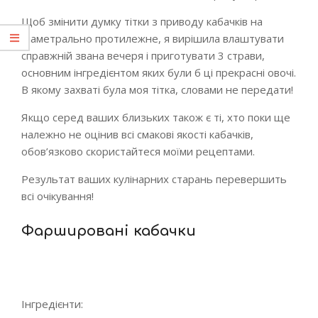
Щоб змінити думку тітки з приводу кабачків на
діаметрально протилежне, я вирішила влаштувати
справжній звана вечеря і приготувати 3 страви,
основним інгредієнтом яких були б ці прекрасні овочі.
В якому захваті була моя тітка, словами не передати!
Якщо серед ваших близьких також є ті, хто поки ще
належно не оцінив всі смакові якості кабачків,
обов’язково скористайтеся моїми рецептами.
Результат ваших кулінарних старань перевершить
всі очікування!
Фаршировані кабачки
Інгредієнти: