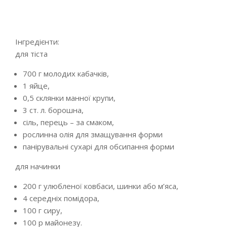
Інгредієнти:
для тіста
700 г молодих кабачків,
1 яйце,
0,5 склянки манної крупи,
3 ст. л. борошна,
сіль, перець – за смаком,
рослинна олія для змащування форми
панірувальні сухарі для обсипання форми
для начинки
200 г улюбленої ковбаси, шинки або м’яса,
4 середніх помідора,
100 г сиру,
100 р майонезу.