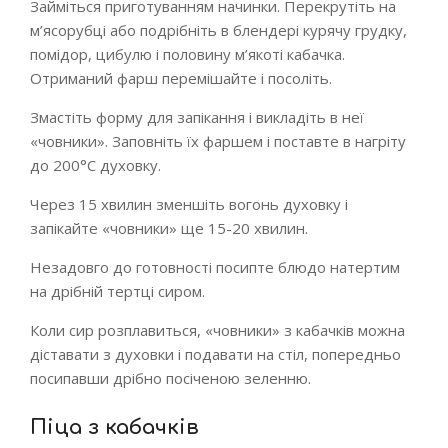
Займіться приготуванням начинки. Перекрутіть на
м’ясорубці або подрібніть в блендері курячу грудку,
помідор, цибулю і половину м’якоті кабачка.
Отриманий фарш перемішайте і посоліть.
Змастіть форму для запікання і викладіть в неї
«човники». Заповніть їх фаршем і поставте в нагріту
до 200°С духовку.
Через 15 хвилин зменшіть вогонь духовку і
запікайте «човники» ще 15-20 хвилин.
Незадовго до готовності посипте блюдо натертим
на дрібній тертці сиром.
Коли сир розплавиться, «човники» з кабачків можна
діставати з духовки і подавати на стіл, попередньо
посипавши дрібно посіченою зеленню.
Піца з кабачків