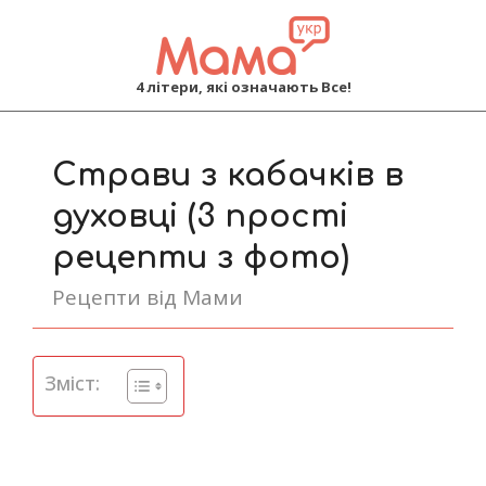
MAMA
4 літери, які означають Все!
Primary
Navigation
Страви з кабачків в
Menu
духовці (3 прості
рецепти з фото)
Рецепти від Мами
Зміст: