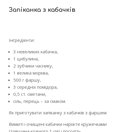
Запіканка з кабачків
Інгредієнти:
3 невеликих кабачка,
1 цибулина,
2 зубчики часнику,
1 велика морква,
500 г фаршу,
3 середніх помідора,
0,5 ст. сметани,
сіль, перець – за смаком.
Як приготувати запіканку з кабачків з фаршем:
Вимиті і очищені кабачки наріжте кружечками
(товщина кожного 1 см) і посоліть.