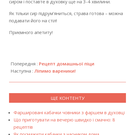
сиром і поставте в духовку ще на 3-4 хвилини.
Як тільки сир підрум’яниться, страва готова – можна
подавати його на стіл!
Приємного апетиту!
2019-
03-
Попередня :
Рецепт домашньої піци
14
Наступна :
Ліпимо вареники!
ЩЕ КОНТЕНТУ
Фаршировані кабачки човники з фаршем в духовці
Що приготувати на вечерю швидко і смачно: 8
рецептів
Як посмажити кабачки з часником дома