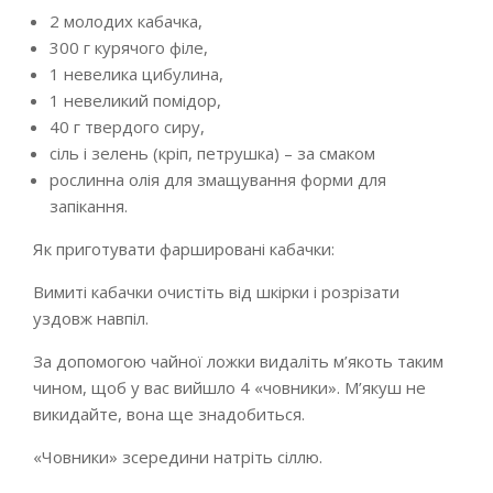
2 молодих кабачка,
300 г курячого філе,
1 невелика цибулина,
1 невеликий помідор,
40 г твердого сиру,
сіль і зелень (кріп, петрушка) – за смаком
рослинна олія для змащування форми для
запікання.
Як приготувати фаршировані кабачки:
Вимиті кабачки очистіть від шкірки і розрізати
уздовж навпіл.
За допомогою чайної ложки видаліть м’якоть таким
чином, щоб у вас вийшло 4 «човники». М’якуш не
викидайте, вона ще знадобиться.
«Човники» зсередини натріть сіллю.