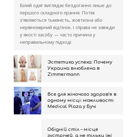
Білий одяг виглядає бездоганно лише до
першого складного прання. Потім
з’являються тьмяність, жовтизна або
нерівномірний відтінок. І справа не завжди
у якості засобу — часто причина у
неправильному підході
Эстетика успеха: Почему
Украина влюблена в
Zimmermann
Все для жіночого здоров’я в
одному місці: можливості
Medical Plaza у Бучі
Обідній стіл – місце
зустрічей, а не тільки їжі