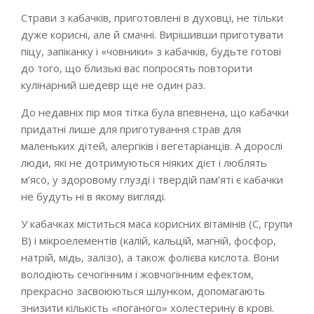
Страви з кабачків, приготовлені в духовці, не тільки
дуже корисні, але й смачні. Вирішивши приготувати
піцу, запіканку і «човники» з кабачків, будьте готові
до того, що близькі вас попросять повторити
кулінарний шедевр ще не один раз.
До недавніх пір моя тітка була впевнена, що кабачки
придатні лише для приготування страв для
маленьких дітей, алергіків і вегетаріанців. А дорослі
люди, які не дотримуються ніяких дієт і люблять
м’ясо, у здоровому глузді і твердій пам’яті є кабачки
не будуть ні в якому вигляді.
У кабачках міститься маса корисних вітамінів (С, групи
В) і мікроелементів (калій, кальцій, магній, фосфор,
натрій, мідь, залізо), а також фолієва кислота. Вони
володіють сечогінним і жовчогінним ефектом,
прекрасно засвоюються шлунком, допомагають
знизити кількість «поганого» холестерину в крові.