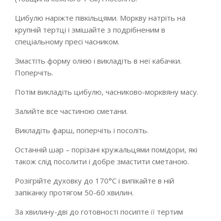
Цибулю наріжте півкільцями. Моркву натріть на
крупній тертці і змішайте з подрібненим в
спеціальному пресі часником.
Змастіть форму олією і викладіть в неї кабачки.
Поперчіть.
Потім викладіть цибулю, часниково-морквяну масу.
Залийте все частиною сметани.
Викладіть фарш, поперчіть і посоліть.
Останній шар – порізані кружальцями помідори, які
також слід посолити і добре змастити сметаною.
Розігрійте духовку до 170°С і випікайте в ній
запіканку протягом 50-60 хвилин.
За хвилину-дві до готовності посипте її тертим