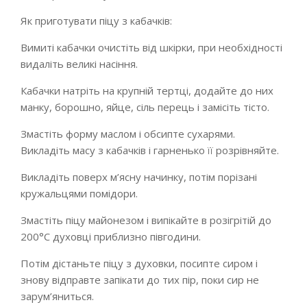
Як приготувати піцу з кабачків:
Вимиті кабачки очистіть від шкірки, при необхідності
видаліть великі насіння.
Кабачки натріть на крупній тертці, додайте до них
манку, борошно, яйце, сіль перець і замісіть тісто.
Змастіть форму маслом і обсипте сухарями.
Викладіть масу з кабачків і гарненько її розрівняйте.
Викладіть поверх м’ясну начинку, потім порізані
кружальцями помідори.
Змастіть піцу майонезом і випікайте в розігрітій до
200°С духовці приблизно півгодини.
Потім дістаньте піцу з духовки, посипте сиром і
знову відправте запікати до тих пір, поки сир не
зарум’яниться.