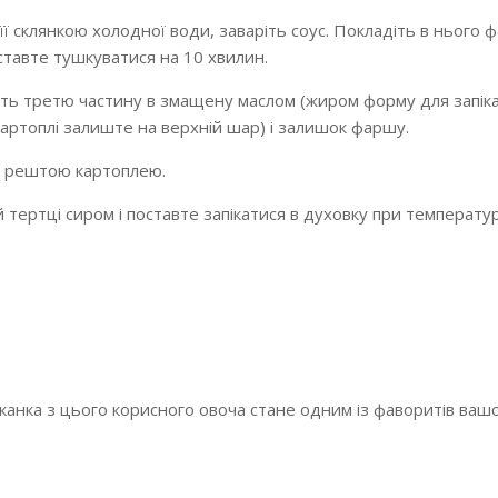
її склянкою холодної води, заваріть соус. Покладіть в нього 
оставте тушкуватися на 10 хвилин.
іть третю частину в змащену маслом (жиром форму для запік
картоплі залиште на верхній шар) і залишок фаршу.
з рештою картоплею.
 тертці сиром і поставте запікатися в духовку при температу
іканка з цього корисного овоча стане одним із фаворитів ваш