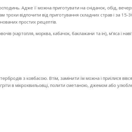
сподинь. Адже її можна приготувати на сніданок, обід, вечеря
м трохи відпочити від приготування складних страв і за 15-
онованих простих рецептів.
вочів (картопля, морква, кабачок, баклажани та ін), м’яса і нав
бродів з ковбасою. Втім, замінити їм можна і приїлися вівся
зігріти в мікрохвильовці, полити сметаною, джемом або улюб