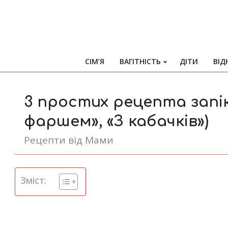
СІМ’Я
ВАГІТНІСТЬ
ДІТИ
ВІД
3 простих рецепта запік
фаршем», «З кабачків»)
Рецепти від Мами
Зміст: