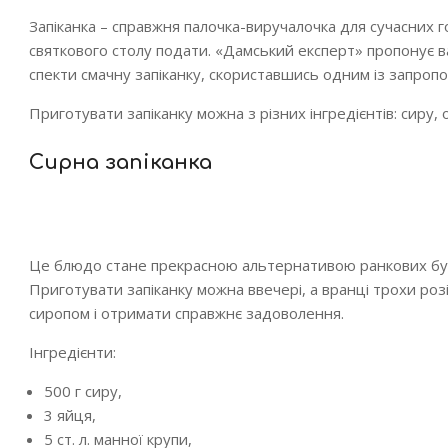
Запіканка – справжня палочка-виручалочка для сучасних го
святкового столу подати. «Дамський експерт» пропонує ва
спекти смачну запіканку, скориставшись одним із запроп
Приготувати запіканку можна з різних інгредієнтів: сиру, о
Сирна запіканка
Це блюдо стане прекрасною альтернативою ранкових бутер
Приготувати запіканку можна ввечері, а вранці трохи ро
сиропом і отримати справжнє задоволення.
Інгредієнти:
500 г сиру,
3 яйця,
5 ст. л. манної крупи,