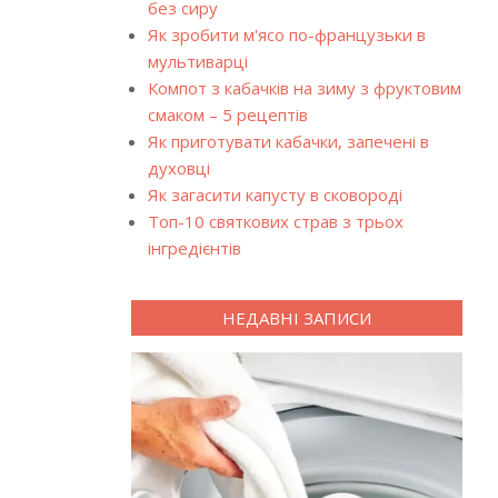
без сиру
Як зробити м'ясо по-французьки в
мультиварці
Компот з кабачків на зиму з фруктовим
смаком – 5 рецептів
Як приготувати кабачки, запечені в
духовці
Як загасити капусту в сковороді
Топ-10 святкових страв з трьох
інгредієнтів
НЕДАВНІ ЗАПИСИ