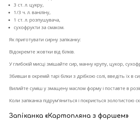
3 ст. л. цукру,
1/3 ч. л. ваніліну,
1 ст. л. розпушувача,
сухофрукти за смаком.
Як приготувати сирну запіканку:
Відокремте жовтки від білків.
У глибокій мисці змішайте сир, манну крупу, цукор, сухофр
Збивши в окремій тарі білки з дрібкою солі, введіть їх в 
Вилийте суміш у змащену маслом форму і поставте в розіг
Коли запіканка підрум’яниться і покриється золотистою ско
Запіканка «Картопляна з фаршем»