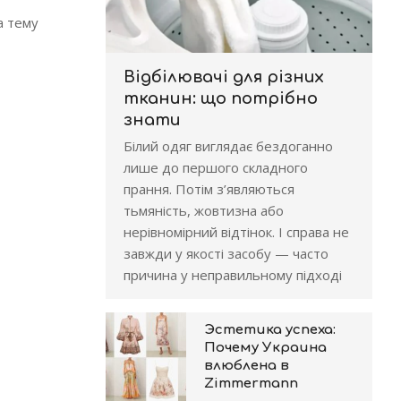
на тему
Відбілювачі для різних
тканин: що потрібно
знати
Білий одяг виглядає бездоганно
лише до першого складного
прання. Потім з’являються
тьмяність, жовтизна або
нерівномірний відтінок. І справа не
завжди у якості засобу — часто
причина у неправильному підході
Эстетика успеха:
Почему Украина
влюблена в
Zimmermann