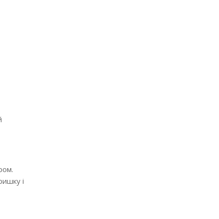
й
ром.
ришку і