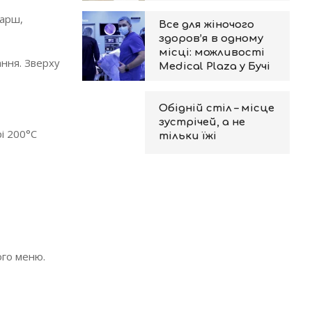
фарш,
Все для жіночого
здоров’я в одному
місці: можливості
ання. Зверху
Medical Plaza у Бучі
Обідній стіл – місце
зустрічей, а не
рі 200°С
тільки їжі
ого меню.