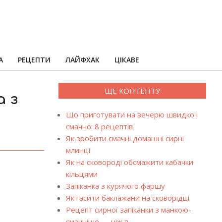
А
РЕЦЕПТИ
ЛАЙФХАК
ЦІКАВЕ
ЩЕ КОНТЕНТУ
а з
Що приготувати на вечерю швидко і
смачно: 8 рецептів
Як зробити смачні домашні сирні
млинці
Як на сковороді обсмажити кабачки
кільцями
Запіканка з курячого фаршу
Як гасити баклажани на сковорідці
Рецепт сирної запіканки з манкою-
смачніше — ніж в…