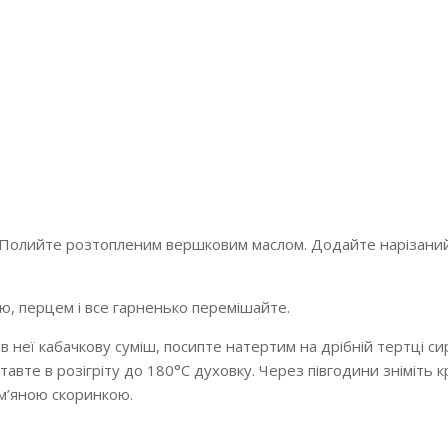
ліб. Полийте розтопленим вершковим маслом. Додайте нарізани
лю, перцем і все гарненько перемішайте.
в неї кабачкову суміш, посипте натертим на дрібній тертці си
вте в розігріту до 180°С духовку. Через півгодини зніміть к
ум’яною скоринкою.