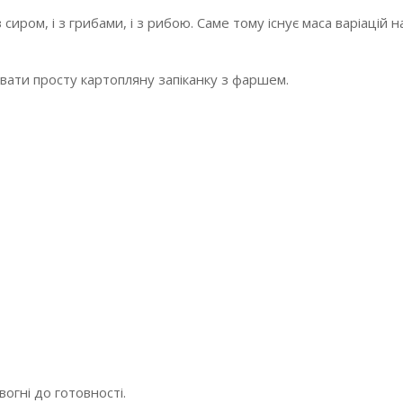
з сиром, і з грибами, і з рибою. Саме тому існує маса варіацій 
вати просту картопляну запіканку з фаршем.
огні до готовності.