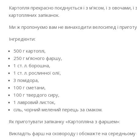
Картопля прекрасно поєднується і з м’ясом, і з овочами, і 
картопляних запіканок.
Ми ж пропонуємо вам не винаходити велосипед і приготу
Інгредієнти:
500 г картоплі,
250 г м’ясного фаршу,
1 ст. л. борошна,
1 ст. л. рослинної олії,
3 помідора,
100 г сметани,
100 г твердого сиру,
1 лавровий листок,
сіль, чорний мелений перець за смаком.
Як приготувати запіканку «Картопляна з фаршем»:
Викладіть фарш на сковороду і обсмажте на середньому в