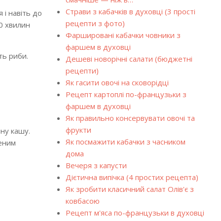
Страви з кабачків в духовці (3 прості
 і навіть до
рецепти з фото)
30 хвилин
Фаршировані кабачки човники з
фаршем в духовці
іть риби.
Дешеві новорічні салати (бюджетні
рецепти)
Як гасити овочі на сковорідці
Рецепт картоплі по-французьки з
фаршем в духовці
Як правильно консервувати овочі та
фрукти
ну кашу.
Як посмажити кабачки з часником
леним
дома
Вечеря з капусти
Дієтична випічка (4 простих рецепта)
Як зробити класичний салат Олів'є з
ковбасою
Рецепт м'яса по-французьки в духовці