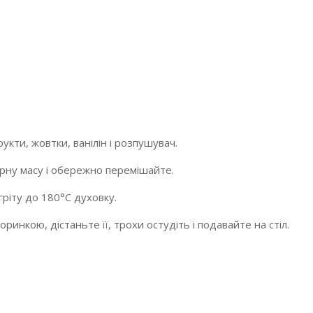
укти, жовтки, ванілін і розпушувач.
сирну масу і обережно перемішайте.
ріту до 180°С духовку.
ринкою, дістаньте її, трохи остудіть і подавайте на стіл.