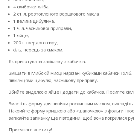
4 скибочки хліба,
2 ст. л. розтопленого вершкового масла
1 велика цибулина,
1 ч. л. часникової приправи,
1 яйце,
200 г твердого сиру,
сіль, перець за смаком.
Як приготувати запіканку з кабачків:
Змішати в глибокій мисці нарізані кубиками кабачки і х
півкільцями цибулю, часникову приправу.
Збийте виделкою яйце і додати до кабачків. Посипте сіл
Змастіть форму для випічки рослинним маслом, викладіть 
Накрийте форму кришкою або «шапочкою» з фольги і поста
запікайте запіканку ще півгодини, щоб вона покрилася р
Приємного апетиту!