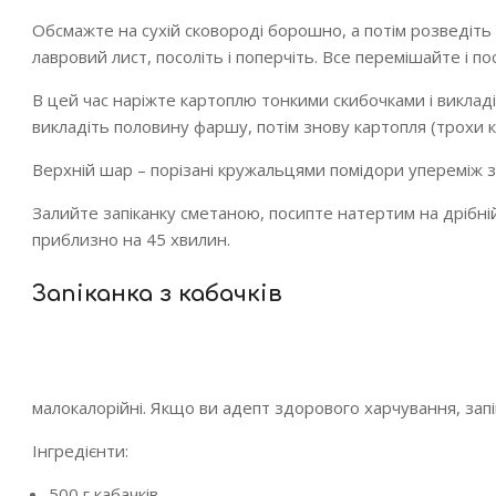
Обсмажте на сухій сковороді борошно, а потім розведіть 
лавровий лист, посоліть і поперчіть. Все перемішайте і п
В цей час наріжте картоплю тонкими скибочками і виклад
викладіть половину фаршу, потім знову картопля (трохи 
Верхній шар – порізані кружальцями помідори упереміж 
Залийте запіканку сметаною, посипте натертим на дрібній
приблизно на 45 хвилин.
Запіканка з кабачків
малокалорійні. Якщо ви адепт здорового харчування, зап
Інгредієнти:
500 г кабачків,