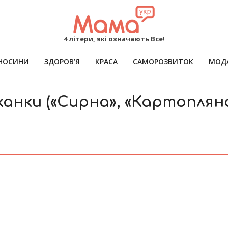
MAMA
4 літери, які означають Все!
НОСИНИ
ЗДОРОВ’Я
КРАСА
САМОРОЗВИТОК
МОД
Primary
Navigation
Menu
анки («Сирна», «Картоплян