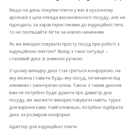
Якщо на день покупки плити у вас в кухонному
арсеналі є ціла плеяда високоякісного посуду, але не
підходить за характеристиками до індукційної печі,
то не поспішайте бігти за новою начинням.
Як же використовувати просту посуд при роботі з
індукційною плитою? Вихід з такої ситуації –
сталевий диск зі знімною ручкою.
У цьому випадку диск стає гріється конфоркою, на
яку можна ставити будь-яку посуд, починаючи від
алюмінію і закінчуючи склом. Також з таким диском
вам не потрібно буде думати про діаметр дна
посуду, ви зможете використовувати навіть турка
для варіння кави. Найголовніше, потрібно підібрати
диск за розміром конфорки.
Адаптер для індукційної плити