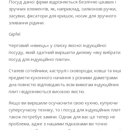
Посуд даної фірми відрізняється безліччю цікавих і
зручних елементів, як, наприклад, силіконові ручки,
засувки, фіксатори для кришок, носик для зручного
зливання рідини.
Gipfel
Черговий «німець» у списку якісної індукційної
посуду, який здатний вирішити дилему «яку вибрати
посуд для індукційної плити».
Сталеві сотейники, каструлі і сковороди, ковші та інші
предмети кухонного начиння з різними діаметрами
дна повністю відповідають всім вимогам індукційних
плит і відрізняються високою якістю.
Якщо ви вирішили осучаснити свою кухню, купуючи
суперсучасну техніку, то і посуд для індукційних плит
також потребує заміни. Однак для вас це тепер не
проблема, адже з нашими підказками ви точно