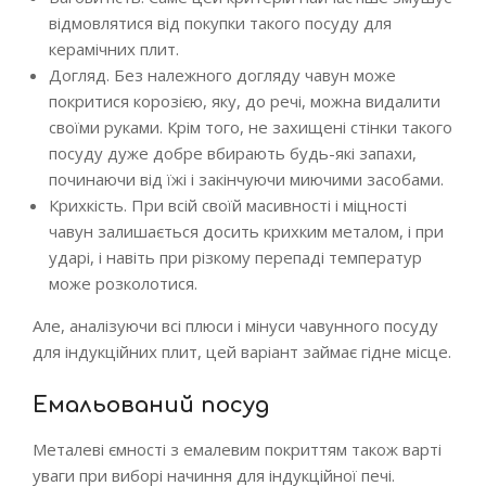
відмовлятися від покупки такого посуду для
керамічних плит.
Догляд. Без належного догляду чавун може
покритися корозією, яку, до речі, можна видалити
своїми руками. Крім того, не захищені стінки такого
посуду дуже добре вбирають будь-які запахи,
починаючи від їжі і закінчуючи миючими засобами.
Крихкість. При всій своїй масивності і міцності
чавун залишається досить крихким металом, і при
ударі, і навіть при різкому перепаді температур
може розколотися.
Але, аналізуючи всі плюси і мінуси чавунного посуду
для індукційних плит, цей варіант займає гідне місце.
Емальований посуд
Металеві ємності з емалевим покриттям також варті
уваги при виборі начиння для індукційної печі.