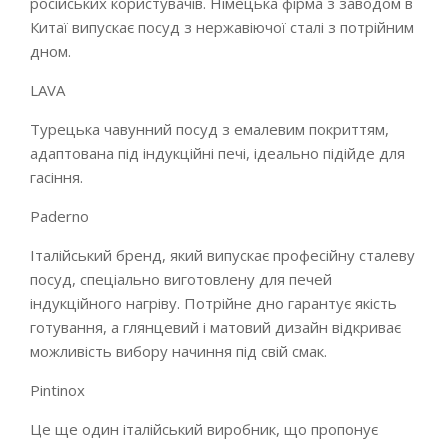
російських користувачів. Німецька фірма з заводом в
Китаї випускає посуд з нержавіючої сталі з потрійним
дном.
LAVA
Турецька чавунний посуд з емалевим покриттям,
адаптована під індукційні печі, ідеально підійде для
гасіння.
Paderno
Італійський бренд, який випускає професійну сталеву
посуд, спеціально виготовлену для печей
індукційного нагріву. Потрійне дно гарантує якість
готування, а глянцевий і матовий дизайн відкриває
можливість вибору начиння під свій смак.
Pintinox
Це ще один італійський виробник, що пропонує