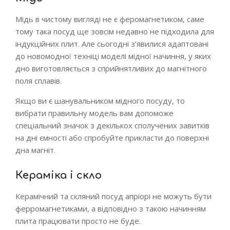
Мідь в чистому вигляді не є феромагнетиком, саме
тому така посуд ще зовсім недавно не підходила для
індукційних плит. Але сьогодні з’явилися адаптовані
до новомодної техніці моделі мідної начиння, у яких
дно виготовляється з сприйнятливих до магнітного
поля сплавів.
Якщо ви є шанувальником мідного посуду, то
вибрати правильну модель вам допоможе
спеціальний значок з декількох сполучених завитків
на дні ємності або спробуйте прикласти до поверхні
дна магніт.
Кераміка і скло
Керамічний та скляний посуд апріорі не можуть бути
ферромагнетиками, а відповідно з такою начинням
плита працювати просто не буде.