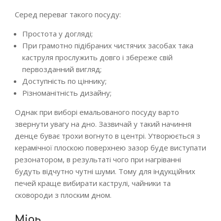
Серед переваг такого посуду:
Простота у догляді;
При грамотно підібраних чистячих засобах така
каструля прослужить довго і збереже свій
первозданний вигляд;
Доступність по ціннику;
Різноманітність дизайну;
Однак при виборі емальованого посуду варто
звернути увагу на дно. Зазвичай у такий начиння
денце буває трохи вогнуто в центрі. Утворюється з
керамічної плоскою поверхнею зазор буде виступати
резонатором, в результаті чого при нагріванні
будуть відчутно чутні шуми. Тому для індукційних
печей краще вибирати каструлі, чайники та
сковороди з плоским дном.
Мідь