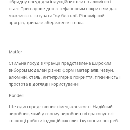
гібридну посуд для індукційних плит з алюмінію і
сталі. Тришарове дно з тефлоновим покриттям дає
можливість готувати їжу без олії. Рівномірний
прогрів, тривале збереження тепла.
Matfer
Стильна посуд з Франції представлена широким
вибором моделей різних форм і матеріалів. Чавун,
алюміній, сталь, антипригарне покриття, гігієнічність і
простота в догляді і користуванні.
Rondell
Ще один представник німецької якості. Надійний
виробник, який у своєму виробництві враховує всі
тонкощі роботи індукційних плит і кухонних потреб.