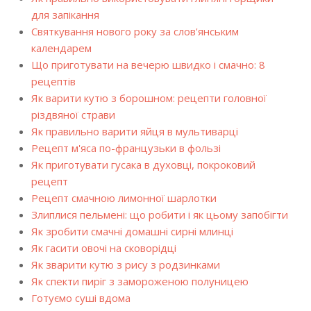
для запікання
Святкування нового року за слов'янським
календарем
Що приготувати на вечерю швидко і смачно: 8
рецептів
Як варити кутю з борошном: рецепти головної
різдвяної страви
Як правильно варити яйця в мультиварці
Рецепт м'яса по-французьки в фользі
Як приготувати гусака в духовці, покроковий
рецепт
Рецепт смачною лимонної шарлотки
Злиплися пельмені: що робити і як цьому запобігти
Як зробити смачні домашні сирні млинці
Як гасити овочі на сковорідці
Як зварити кутю з рису з родзинками
Як спекти пиріг з замороженою полуницею
Готуємо суші вдома