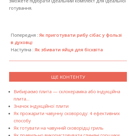
зможете підібрати ідеальний комплект для ідеальної
готування.
2018-
05-
Попередня :
Як приготувати рибу сібас у фользі
07
в духовці
Наступна :
Як збивати яйця для бісквіта
ЩЕ КОНТЕНТУ
Вибираємо плита — склокераміка або індукційна
плита…
Значок індукційної плити
Як прожарити чавунну сковороду: 4 ефективних
способу
Як готувати на чавунній сковорідці гриль
Як правильно використовувати глиняні горщики