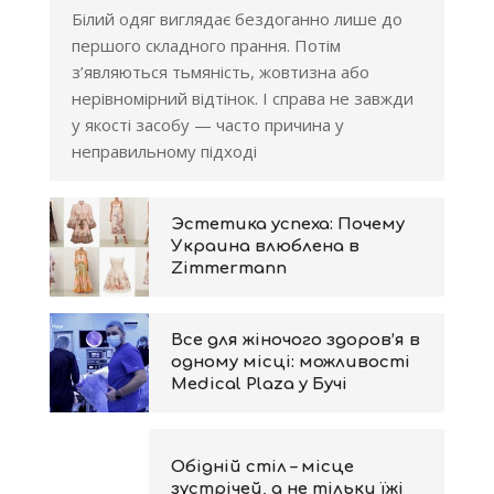
Білий одяг виглядає бездоганно лише до
першого складного прання. Потім
з’являються тьмяність, жовтизна або
нерівномірний відтінок. І справа не завжди
у якості засобу — часто причина у
неправильному підході
Эстетика успеха: Почему
Украина влюблена в
Zimmermann
Все для жіночого здоров’я в
одному місці: можливості
Medical Plaza у Бучі
Обідній стіл – місце
зустрічей, а не тільки їжі