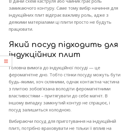
В даній схемі каструля або чайник грає роль
замикаючого контуру. Саме тому вибір начиння для
індукційних плит відіграє важливу роль, адже з
деякими матеріалами ці плити просто не будуть
працювати.
Який посуд підходить для
індукційних плит
Головна вимога до індукційної посуді — це
феромагнітне дно. Тобто стінки посуду можуть бути
будь-якими, хоч скляними, однак контактна частина
з плитою зобов’язана володіти феромагнітними
властивостями – притягувати до себе магніт. В
іншому випадку замкнутий контур не спрацює, і
посуд залишиться холодною.
Вибираючи посуд для приготування на індукційній
плиті, потрібно враховувати не тільки її вплив на