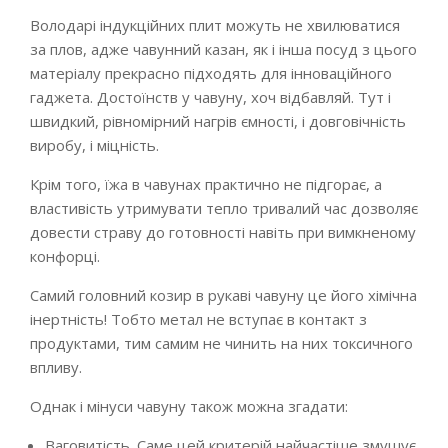
Володарі індукційних плит можуть не хвилюватися
за плов, адже чавунний казан, як і інша посуд з цього
матеріалу прекрасно підходять для інноваційного
гаджета. Достоїнств у чавуну, хоч відбавляй. Тут і
швидкий, рівномірний нагрів ємності, і довговічність
виробу, і міцність.
Крім того, їжа в чавунах практично не підгорає, а
властивість утримувати тепло тривалий час дозволяє
довести страву до готовності навіть при вимкненому
конфорці.
Самий головний козир в рукаві чавуну це його хімічна
інертність! Тобто метал не вступає в контакт з
продуктами, тим самим не чинить на них токсичного
впливу.
Однак і мінуси чавуну також можна згадати:
Ваговитість. Саме цей критерій найчастіше змушує