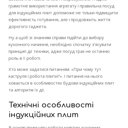
грамотне використання агрегату і правильна посуд
для індукційних плит допоможе не тільки підвищити
ефективність готування, але і продовжить життя
дорогого гаджета.
Ну а щоб зі знанням справи підійти до вибору
кухонного начиння, необхідно спочатку з’ясувати
принцип дії техніки, адже посуд грає не останню
роль в її роботі.
Хто може задатися питанням: «При чому тут
каструля і робота плити?». І питання на нього
ховається в особливостях будови індукційних плит
та алгоритм їх дії.
Технічні особливості
індукційних плит
В основі принципу роботи новітніх кухонних