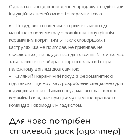
Однак на сьогоднішній день у продажу є подібні для
індукційних печей ємності з кераміки і скла:
Посуд, виготовлений з сприйнятливого до
магнітного поля металу з зовнішнім і внутрішнім
керамічним покриттям. У таких сковорідках і
каструлях їжа не пригорає, не прилипає, не
окислюється, не піддається дії токсинів. У той же час
така начиння не вбирає сторонні запахи і є при
належному догляді довговічною.
Скляний і керамічний посуд з феромагнітною
підставою – це ноу-хау, розроблене спеціально для
індукційних плит. Такий посуд має всі властивості
кераміки і скла, але при цьому відмінно працює в
команді з новомодним гаджетом.
Для чого потрібен
сталевий диск (адаптер)