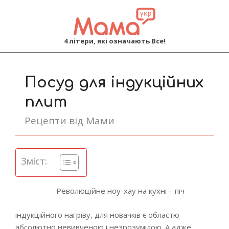
MAMA
4 літери, які означають Все!
Primary
Navigation
Посуд для індукційних
Menu
плит
Рецепти від Мами
Зміст:
Революційне ноу-хау на кухні – піч
індукційного нагріву, для новачків є областю
абсолютно невивченою і незрозумілою. А адже