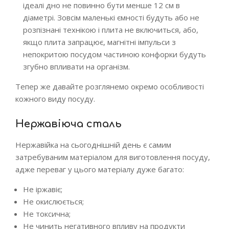
ідеалі дно не повинно бути менше 12 см в
діаметрі. Зовсім маленькі ємності будуть або не
розпізнані технікою і плита не включиться, або,
якщо плита запрацює, магнітні імпульси з
непокритою посудом частиною конфорки будуть
згубно впливати на організм.
Тепер же давайте розглянемо окремо особливості
кожного виду посуду.
Нержавіюча сталь
Нержавійка на сьогоднішній день є самим
затребуваним матеріалом для виготовлення посуду,
адже переваг у цього матеріалу дуже багато:
Не іржавіє;
Не окислюється;
Не токсична;
Не чинить негативного впливу на продукти