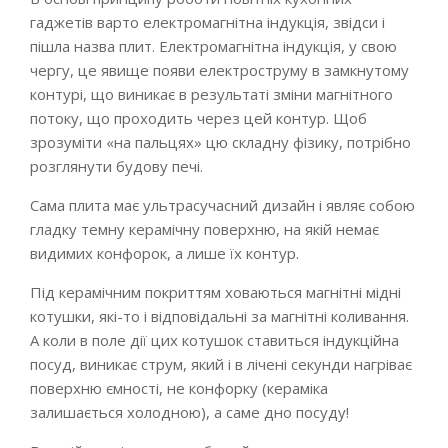
гаджетів варто електромагнітна індукція, звідси і
пішла назва плит. Електромагнітна індукція, у свою
чергу, це явище появи електроструму в замкнутому
контурі, що виникає в результаті зміни магнітного
потоку, що проходить через цей контур. Щоб
зрозуміти «на пальцях» цю складну фізику, потрібно
розглянути будову печі.
Сама плита має ультрасучасний дизайн і являє собою
гладку темну керамічну поверхню, на якій немає
видимих конфорок, а лише їх контур.
Під керамічним покриттям ховаються магнітні мідні
котушки, які-то і відповідальні за магнітні коливання.
А коли в поле дії цих котушок ставиться індукційна
посуд, виникає струм, який і в лічені секунди нагріває
поверхню ємності, не конфорку (кераміка
залишається холодною), а саме дно посуду!