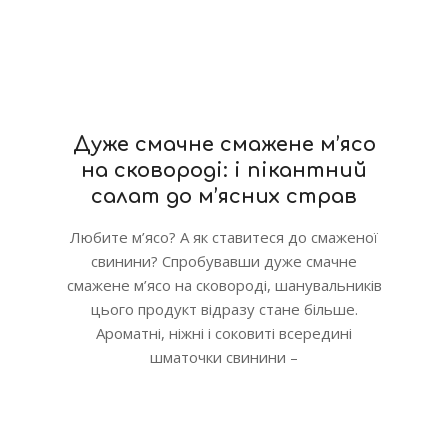
Дуже смачне смажене м’ясо
на сковороді: і пікантний
салат до м’ясних страв
Любите м’ясо? А як ставитеся до смаженої
свинини? Спробувавши дуже смачне
смажене м’ясо на сковороді, шанувальників
цього продукт відразу стане більше.
Ароматні, ніжні і соковиті всередині
шматочки свинини –