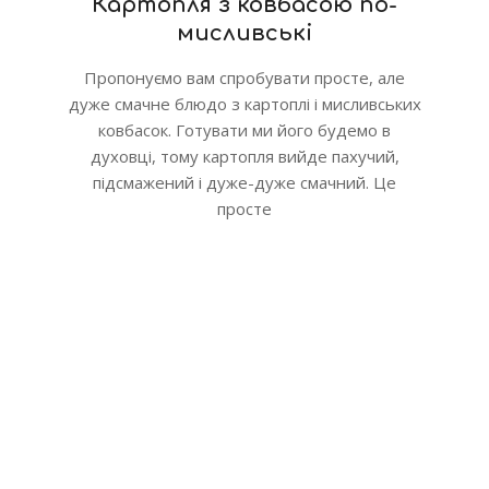
Картопля з ковбасою по-
мисливські
Пропонуємо вам спробувати просте, але
дуже смачне блюдо з картоплі і мисливських
ковбасок. Готувати ми його будемо в
духовці, тому картопля вийде пахучий,
підсмажений і дуже-дуже смачний. Це
просте