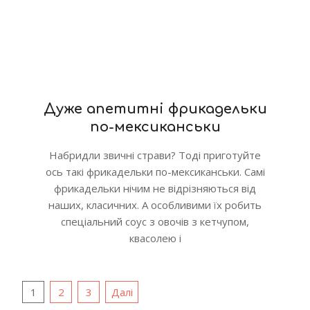
Дуже апетитні фрикадельки
по-мексиканськи
Набридли звичні страви? Тоді приготуйте
ось такі фрикадельки по-мексиканськи. Самі
фрикадельки нічим не відрізняються від
наших, класичних. А особливими їх робить
спеціальний соус з овочів з кетчупом,
квасолею і
Пагінація
1
2
3
Далі