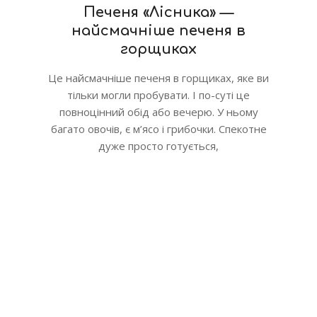
Печеня «Лісника» —
найсмачніше печеня в
горщиках
Це найсмачніше печеня в горщиках, яке ви
тільки могли пробувати. І по-суті це
повноцінний обід або вечерю. У ньому
багато овочів, є м’ясо і грибочки. Спекотне
дуже просто готується,