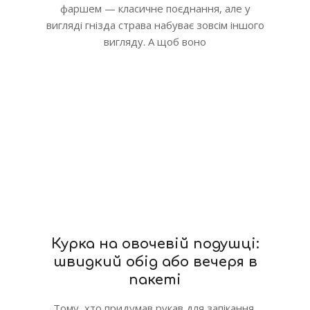
фаршем — класичне поєднання, але у
вигляді гнізда страва набуває зовсім іншого
вигляду. А щоб воно
Курка на овочевій подушці:
швидкий обід або вечеря в
пакеті
Тому, хто придумав рукав для запікання,