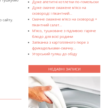
і тушкуємо
Дуже апетитні котлетки по-гомельски
Дуже смачне смажене м'ясо на
сковороді: і пікантний…
Смачне смажене м'ясо на сковороді +
 сайту.
пікантний салат…
М'ясо, тушковане з підливою: гаряче
блюдо для всієї родини
Запіканка з картопляного пюре з
фрикадельками-смачну…
Угорський гуляш до обіду
НЕДАВНІ ЗАПИСИ