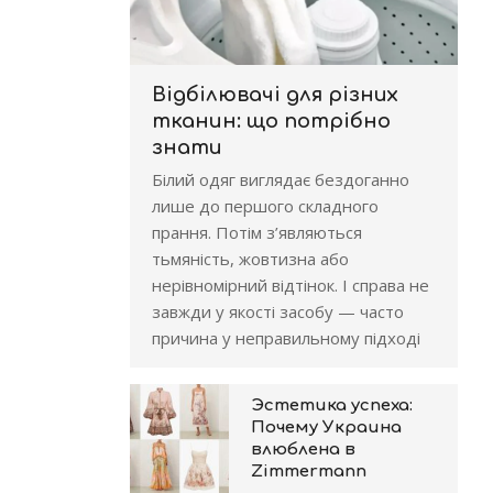
Відбілювачі для різних
тканин: що потрібно
знати
Білий одяг виглядає бездоганно
лише до першого складного
прання. Потім з’являються
тьмяність, жовтизна або
нерівномірний відтінок. І справа не
завжди у якості засобу — часто
причина у неправильному підході
Эстетика успеха:
Почему Украина
влюблена в
Zimmermann