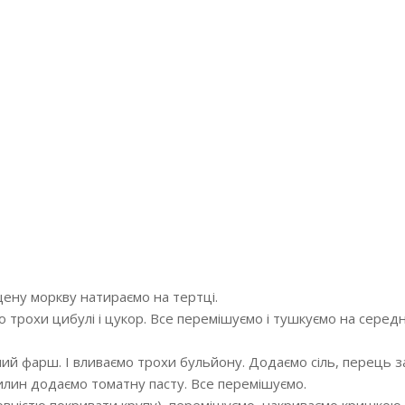
ену моркву натираємо на тертці.
 трохи цибулі і цукор. Все перемішуємо і тушкуємо на серед
ий фарш. І вливаємо трохи бульйону. Додаємо сіль, перець за
илин додаємо томатну пасту. Все перемішуємо.