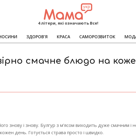
MAMA
4 літери, які означають Все!
НОСИНИ
ЗДОРОВ’Я
КРАСА
САМОРОЗВИТОК
МОД
Primary
Navigation
Menu
вірно смачне блюдо на кож
го знову і знову. Булгур з м’ясом виходить дуже смачним і 
а кожен день. Готується страва просто і швидко.