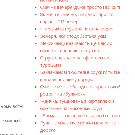
Смачна вечеря-дуже просто і всі ситі
Як же це смачно, швидко і просто-
варіант ПП вечері
Німецькі штруделі-тісто на кефірі
Вечеря, яка сподобається усім
Мексиканці називають це блюдо —
найніжнішої печінкою у світі
Стручкова квасоля з фаршем по-
турецьки
Баклажанові тюфтелі в соусі: готуйте
відразу подвійну порцію
Смачне м'ясне блюдо: закарпатський
рецепт «цибулячек»
Індичка, тушкована з картоплею в
ньому вогні
сметанно-часниковому соусі
«Басма» — склав усе в казан і готово
 смаком і
Рулет з м'яса і картоплі-смачно і не
дорого