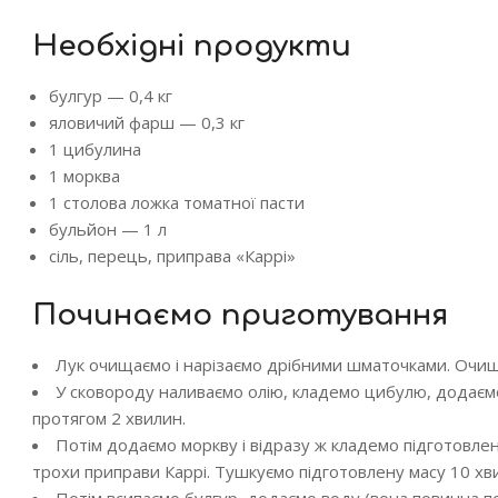
Необхідні продукти
булгур — 0,4 кг
яловичий фарш — 0,3 кг
1 цибулина
1 морква
1 столова ложка томатної пасти
бульйон — 1 л
сіль, перець, приправа «Каррі»
Починаємо приготування
Лук очищаємо і нарізаємо дрібними шматочками. Очищ
У сковороду наливаємо олію, кладемо цибулю, додаємо
протягом 2 хвилин.
Потім додаємо моркву і відразу ж кладемо підготовлен
трохи приправи Каррі. Тушкуємо підготовлену масу 10 хв