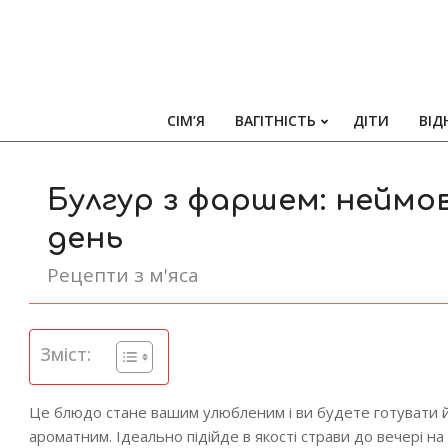
СІМ’Я
ВАГІТНІСТЬ
ДІТИ
ВІД
Булгур з фаршем: неймо
день
Рецепти з м'яса
Зміст:
Це блюдо стане вашим улюбленим і ви будете готувати йо
ароматним.
Ідеально підійде в якості страви до вечері н