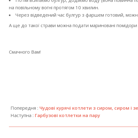
Потім всипаємо булгур, додаємо воду (вона повинна п
на повільному вогні протягом 10 хвилин.
Через відведений час булгур з фаршем готовий, можн
А ще до такої страви можна подати мариновані помідори
Смачного Вам!
2019-
08-
Попередня :
Чудові курячі котлети з сиром, сиром і 
02
Наступна :
Гарбузові котлетки на пару