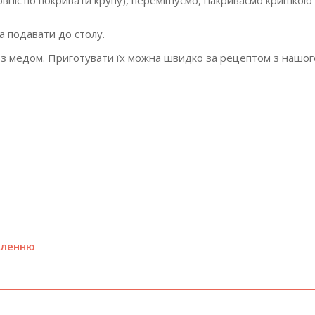
овністю покривати крупу), перемішуємо, накриваємо кришкою 
а подавати до столу.
 з медом. Приготувати їх можна швидко за рецептом з нашого
зеленню