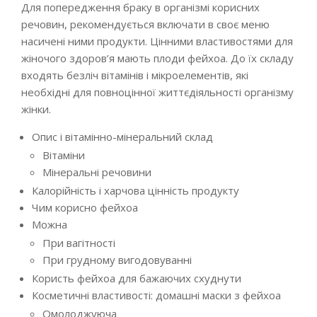
Для попередження браку в організмі корисних
речовин, рекомендується включати в своє меню
насичені ними продукти. Цінними властивостями для
жіночого здоров’я мають плоди фейхоа. До їх складу
входять безліч вітамінів і мікроелементів, які
необхідні для повноцінної життєдіяльності організму
жінки.
Опис і вітамінно-мінеральний склад
Вітаміни
Мінеральні речовини
Калорійність і харчова цінність продукту
Чим корисно фейхоа
Можна
При вагітності
При грудному вигодовуванні
Користь фейхоа для бажаючих схуднути
Косметичні властивості: домашні маски з фейхоа
Омолоджуюча