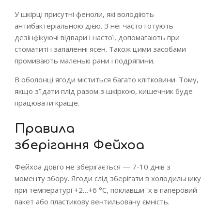
У шкірці присутні феноли, які володіють
антибактеріальною дією. З неї часто готують
дезінфікуючі відвари і настої, допомагають при
стоматиті і запаленні ясен. Також цими засобами
промивають маленькі рани і подряпини.
В оболонці ягоди міститься багато клітковини. Тому,
якщо з’їдати плід разом з шкіркою, кишечник буде
працювати краще.
Правила
зберігання Фейхоа
Фейхоа довго не зберігається — 7-10 днів з
моменту збору. Ягоди слід зберігати в холодильнику
при температурі +2…+6 °С, поклавши їх в паперовий
пакет або пластикову вентильовану ємність.