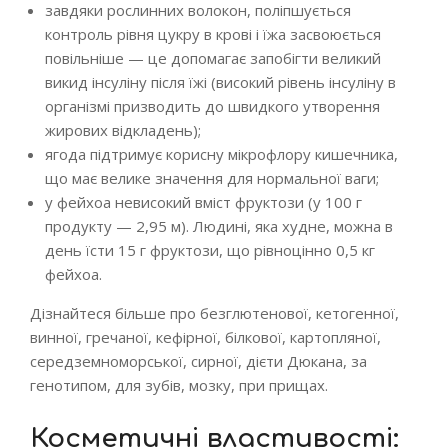
завдяки рослинних волокон, поліпшується
контроль рівня цукру в крові і їжа засвоюється
повільніше — це допомагає запобігти великий
викид інсуліну після їжі (високий рівень інсуліну в
організмі призводить до швидкого утворення
жирових відкладень);
ягода підтримує корисну мікрофлору кишечника,
що має велике значення для нормальної ваги;
у фейхоа невисокий вміст фруктози (у 100 г
продукту — 2,95 м). Людині, яка худне, можна в
день їсти 15 г фруктози, що рівноцінно 0,5 кг
фейхоа.
Дізнайтеся більше про безглютенової, кетогенної,
винної, гречаної, кефірної, білкової, картопляної,
середземноморської, сирної, дієти Дюкана, за
генотипом, для зубів, мозку, при прищах.
Косметичні властивості: