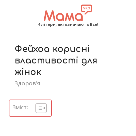
MAMA
4 літери, які означають Все!
Primary
Navigation
Фейхоа корисні
Menu
властивості для
жінок
Здоров'я
Зміст: