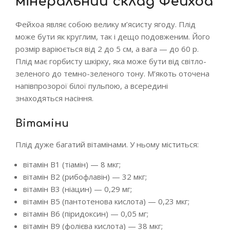
мінеральний склад Фейхоа
Фейхоа являє собою велику м’ясисту ягоду. Плід
може бути як круглим, так і дещо подовженим. Його
розмір варіюється від 2 до 5 см, а вага — до 60 р.
Плід має горбисту шкірку, яка може бути від світло-
зеленого до темно-зеленого тону. М’якоть оточена
напівпрозорої білої пульпою, а всередині
знаходяться насіння.
Вітаміни
Плід дуже багатий вітамінами. У ньому міститься:
вітамін В1 (тіамін) — 8 мкг;
вітамін В2 (рибофлавін) — 32 мкг;
вітамін В3 (ніацин) — 0,29 мг;
вітамін В5 (пантотенова кислота) — 0,23 мкг;
вітамін В6 (піридоксин) — 0,05 мг;
вітамін В9 (фолієва кислота) — 38 мкг;