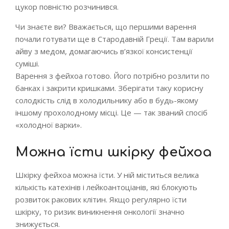
цукор повністю розчинився.
Чи знаєте ви? Вважається, що першими варення
почали готувати ще в Стародавній Греції. Там варили
айву з медом, домагаючись в’язкої консистенції
суміші.
Варення з фейхоа готово. Його потрібно розлити по
банках і закрити кришками. Зберігати таку корисну
солодкість слід в холодильнику або в будь-якому
іншому прохолодному місці. Це — так званий спосіб
«холодної варки».
Можна їсти шкірку фейхоа
Шкірку фейхоа можна їсти. У ній міститься велика
кількість катехінів і лейкоантоціанів, які блокують
розвиток ракових клітин. Якщо регулярно їсти
шкірку, то ризик виникнення онкології значно
знижується.