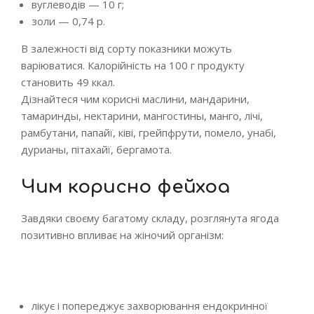
вуглеводів — 10 г;
золи — 0,74 р.
В залежності від сорту показники можуть
варіюватися. Калорійність на 100 г продукту
становить 49 ккал.
Дізнайтеся чим корисні маслини, мандарини,
тамаринды, нектарини, мангостины, манго, лічі,
рамбутани, папайї, ківі, грейпфрути, помело, унабі,
дурианы, пітахайї, бергамота.
Чим корисно фейхоа
Завдяки своєму багатому складу, розглянута ягода
позитивно впливає на жіночий організм:
лікує і попереджує захворювання ендокринної