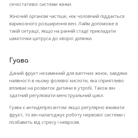
сечостатевої системи жінки.
Жіночий організм частіше, ніж чоловічий піддається
варикозного розширення вен. Лайм допоможе в
такій ситуації, якщо на ранній стадії прикладати
шматочки цитруса до хворої ділянки.
Гуава
Даний фрукт незамінний для вагітних жінок, завдяки
наявності в ньому фолієвої кислоти, яка сприятливо
впливає на розвиток дитини в утробі. Також він
здатний регулювати менструальний цикл.
Гуава є антидепресантом: якщо регулярно вживати
фрукт, то він налагоджує роботу нервової системи і
позбавить від стресу і неврозів.