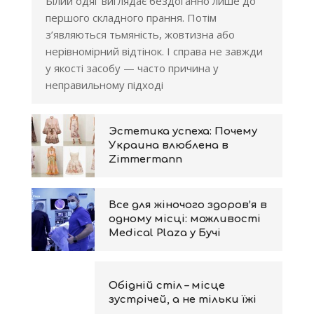
Білий одяг виглядає бездоганно лише до
першого складного прання. Потім
з’являються тьмяність, жовтизна або
нерівномірний відтінок. І справа не завжди
у якості засобу — часто причина у
неправильному підході
Эстетика успеха: Почему
Украина влюблена в
Zimmermann
Все для жіночого здоров’я в
одному місці: можливості
Medical Plaza у Бучі
Обідній стіл – місце
зустрічей, а не тільки їжі