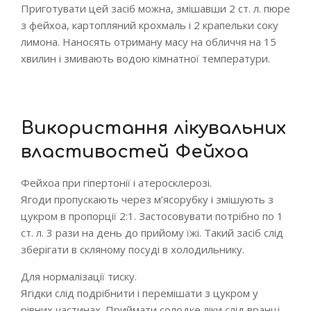
Приготувати цей засіб можна, змішавши 2 ст. л. пюре
з фейхоа, картопляний крохмаль і 2 крапельки соку
лимона. Наносять отриману масу на обличчя на 15
хвилин і змивають водою кімнатної температури.
Використання лікувальних
властивостей Фейхоа
Фейхоа при гіпертонії і атеросклерозі.
Ягоди пропускають через м’ясорубку і змішують з
цукром в пропорції 2:1. Застосовувати потрібно по 1
ст. л. 3 рази на день до прийому їжі. Такий засіб слід
зберігати в скляному посуді в холодильнику.
Для нормалізації тиску.
Ягідки слід подрібнити і перемішати з цукром у
рівних частинах. Приймати солодке ліки слід вранці