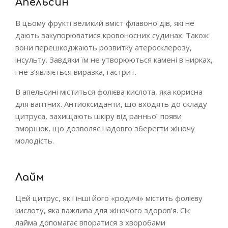
Апельсин
В цьому фрукті великий вміст флавоноїдів, які не
дають закупорюватися кровоносних судинах. Також
вони перешкоджають розвитку атеросклерозу,
інсульту. Завдяки їм не утворюються камені в нирках,
і не з’являється виразка, гастрит.
В апельсині міститься фолієва кислота, яка корисна
для вагітних. Антиоксиданти, що входять до складу
цитруса, захищають шкіру від ранньої появи
зморшок, що дозволяє надовго зберегти жіночу
молодість.
Лайм
Цей цитрус, як і інші його «родичі» містить фолієву
кислоту, яка важлива для жіночого здоров’я. Сік
лайма допомагає впоратися з хворобами