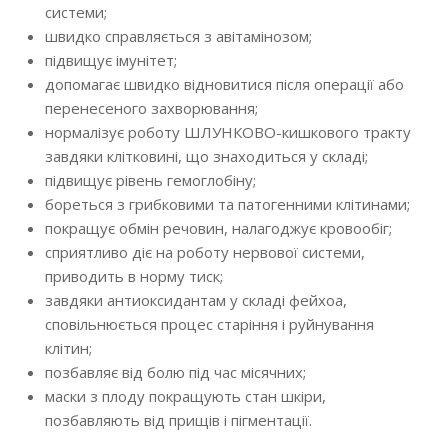
системи;
швидко справляється з авітамінозом;
підвищує імунітет;
допомагає швидко відновитися після операції або
перенесеного захворювання;
нормалізує роботу ШЛУНКОВО-кишкового тракту
завдяки клітковині, що знаходиться у складі;
підвищує рівень гемоглобіну;
бореться з грибковими та патогенними клітинами;
покращує обмін речовин, налагоджує кровообіг;
сприятливо діє на роботу нервової системи,
приводить в норму тиск;
завдяки антиоксидантам у складі фейхоа,
сповільнюється процес старіння і руйнування
клітин;
позбавляє від болю під час місячних;
маски з плоду покращують стан шкіри,
позбавляють від прищів і пігментації.