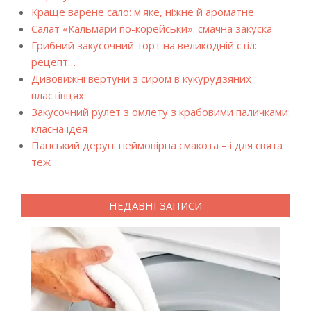
Краще варене сало: м'яке, ніжне й ароматне
Салат «Кальмари по-корейськи»: смачна закуска
Грибний закусочний торт на великодній стіл:
рецепт…
Дивовижні вертуни з сиром в кукурудзяних
пластівцях
Закусочний рулет з омлету з крабовими паличками:
класна ідея
Панський дерун: неймовірна смакота – і для свята
теж
НЕДАВНІ ЗАПИСИ