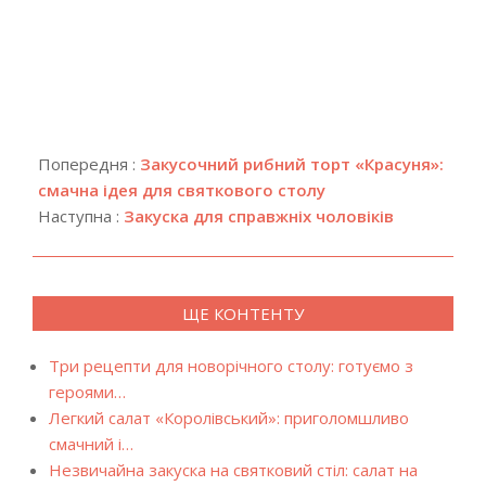
2019-
08-
Попередня :
Закусочний рибний торт «Красуня»:
01
смачна ідея для святкового столу
Наступна :
Закуска для справжніх чоловіків
ЩЕ КОНТЕНТУ
Три рецепти для новорічного столу: готуємо з
героями…
Легкий салат «Королівський»: приголомшливо
смачний і…
Незвичайна закуска на святковий стіл: салат на