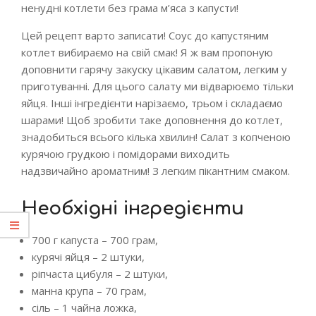
ненудні котлети без грама м’яса з капусти!
Цей рецепт варто записати! Соус до капустяним
котлет вибираємо на свій смак! Я ж вам пропоную
доповнити гарячу закуску цікавим салатом, легким у
приготуванні. Для цього салату ми відварюємо тільки
яйця. Інші інгредієнти нарізаємо, трьом і складаємо
шарами! Щоб зробити таке доповнення до котлет,
знадобиться всього кілька хвилин! Салат з копченою
курячою грудкою і помідорами виходить
надзвичайно ароматним! З легким пікантним смаком.
Необхідні інгредієнти
700 г капуста – 700 грам,
курячі яйця – 2 штуки,
ріпчаста цибуля – 2 штуки,
манна крупа – 70 грам,
сіль – 1 чайна ложка,