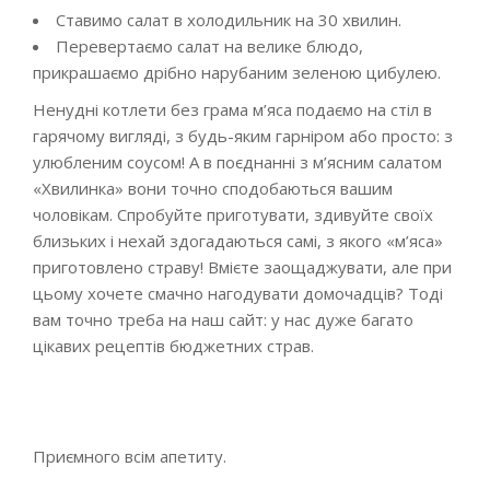
Ставимо салат в холодильник на 30 хвилин.
Перевертаємо салат на велике блюдо,
прикрашаємо дрібно нарубаним зеленою цибулею.
Ненудні котлети без грама м’яса подаємо на стіл в
гарячому вигляді, з будь-яким гарніром або просто: з
улюбленим соусом! А в поєднанні з м’ясним салатом
«Хвилинка» вони точно сподобаються вашим
чоловікам. Спробуйте приготувати, здивуйте своїх
близьких і нехай здогадаються самі, з якого «м’яса»
приготовлено страву! Вмієте заощаджувати, але при
цьому хочете смачно нагодувати домочадців? Тоді
вам точно треба на наш сайт: у нас дуже багато
цікавих рецептів бюджетних страв.
Приємного всім апетиту.