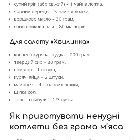
сухий кріп (або свіжий) – 1 чайна ложка,
чорний перець – ½ чайної ложки,
вершкове масло – 30 грам,
соняшникова олія – 80 мілілітрів.
Для салату «Хвилинка»
копчена куряча грудка – 200 грам,
твердий сир – 80 грам,
помідор – 1 штука,
курячі яйця – 2 штуки,
майонез – 4 столових ложки,
щіпка солі,
зелена цибуля – 1/3 пучка.
Як приготувати ненудні
котлети без грама м’яса