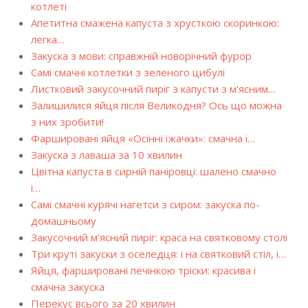
котлеті
Апетитна смажена капуста з хрусткою скоринкою:
легка…
Закуска з мови: справжній новорічний фурор
Самі смачні котлетки з зеленого цибулі
Листковий закусочний пиріг з капусти з м'ясним…
Залишилися яйця після Великодня? Ось що можна
з них зробити!
Фаршировані яйця «Осінні їжачки»: смачна і…
Закуска з лаваша за 10 хвилин
Цвітна капуста в сирній паніровці: шалено смачно
і…
Самі смачні курячі нагетси з сиром: закуска по-
домашньому
Закусочний м'ясний пиріг: краса на святковому столі
Три круті закуски з оселедця: і на святковий стіл, і…
Яйця, фаршировані печінкою тріски: красива і
смачна закуска
Перекус всього за 20 хвилин