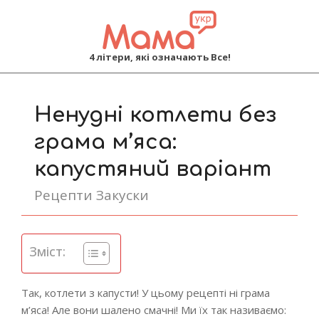
MAMA
4 літери, які означають Все!
Primary
Navigation
Ненудні котлети без
Menu
грама м’яса:
капустяний варіант
Рецепти Закуски
Зміст:
Так, котлети з капусти! У цьому рецепті ні грама
м’яса! Але вони шалено смачні! Ми їх так називаємо: