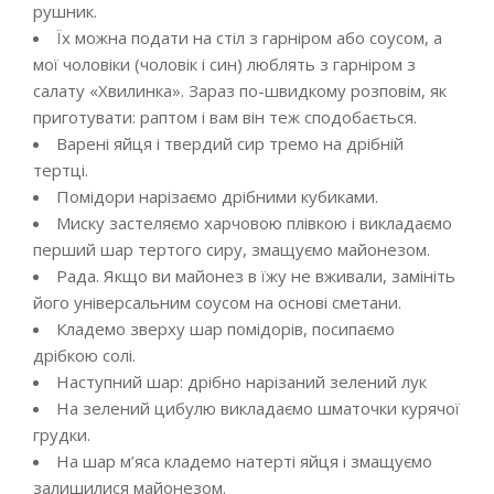
рушник.
Їх можна подати на стіл з гарніром або соусом, а
мої чоловіки (чоловік і син) люблять з гарніром з
салату «Хвилинка». Зараз по-швидкому розповім, як
приготувати: раптом і вам він теж сподобається.
Варені яйця і твердий сир тремо на дрібній
тертці.
Помідори нарізаємо дрібними кубиками.
Миску застеляємо харчовою плівкою і викладаємо
перший шар тертого сиру, змащуємо майонезом.
Рада. Якщо ви майонез в їжу не вживали, замініть
його універсальним соусом на основі сметани.
Кладемо зверху шар помідорів, посипаємо
дрібкою солі.
Наступний шар: дрібно нарізаний зелений лук
На зелений цибулю викладаємо шматочки курячої
грудки.
На шар м’яса кладемо натерті яйця і змащуємо
залишилися майонезом.