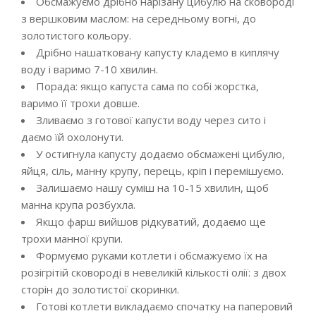
Обсмажуємо дрібно нарізану цибулю на сковороді
з вершковим маслом: на середньому вогні, до
золотистого кольору.
Дрібно нашатковану капусту кладемо в киплячу
воду і варимо 7-10 хвилин.
Порада: якщо капуста сама по собі жорстка,
варимо її трохи довше.
Зливаємо з готової капусти воду через сито і
даємо їй охолонути.
У остигнула капусту додаємо обсмажені цибулю,
яйця, сіль, манну крупу, перець, кріп і перемішуємо.
Залишаємо нашу суміш на 10-15 хвилин, щоб
манна крупа розбухла.
Якщо фарш вийшов рідкуватий, додаємо ще
трохи манної крупи.
Формуємо руками котлети і обсмажуємо їх на
розігрітій сковороді в невеликій кількості олії: з двох
сторін до золотистої скоринки.
Готові котлети викладаємо спочатку на паперовий