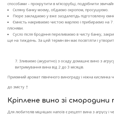
способами – прокрутити в м’ясорубці, подрібнити звичайн
Скляну банку моєму, обдаємо окропом, просушуємо.
Пюре закладаємо у вже заздалегідь підготовлену ємн
Ємність накриваємо чистою марлею і прибираємо на 7 
плісняви.
Сусло після бродіння переливаємо в чисту банку, закр
ще на тиждень. За цей термін він має посвітліти і утворит
7. Зливаємо (акуратно) з осаду домашнє вино з агрус
витримування вина від 2 до 3 місяців.
Приємний аромат північного винограду і ніжна кислинка
до змісту ↑
Кріплене вино зі смородини 
Для любителів міцніших напоїв є рецепт вина з агрусу і ч