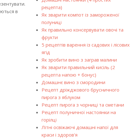
езентувати.
рецепта)
уються в
Як зварити компот із замороженої
полуниці
Як правильно консервувати овочі та
фрукти
5 рецептів варення із садових і лісових
ягід
Як зробити вино з заграв малини
Як зварити правильний кисіль (2
рецепта напою + бонус)
Домашнє вино з смородини
Рецепт дріжджового брусничного
пирога з яблуком
Рецепт пирога з чорниці та сметани
Рецепт полуничної настоянки на
горілці
Літні освіжаючі домашні напої для
краси і здоров'я