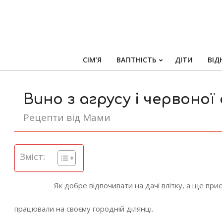
СІМ’Я
ВАГІТНІСТЬ
ДІТИ
ВІД
Вино з агрусу і червоно
Рецепти від Мами
Зміст:
Як добре відпочивати на дачі влітку, а ще пр
працювали на своєму городній ділянці.