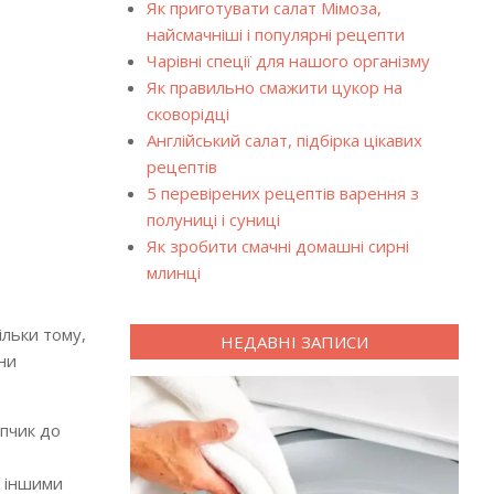
Як приготувати салат Мімоза,
найсмачніші і популярні рецепти
Чарівні спеції для нашого організму
Як правильно смажити цукор на
сковорідці
Англійський салат, підбірка цікавих
рецептів
5 перевірених рецептів варення з
полуниці і суниці
Як зробити смачні домашні сирні
млинці
ільки тому,
НЕДАВНІ ЗАПИСИ
ни
опчик до
і іншими