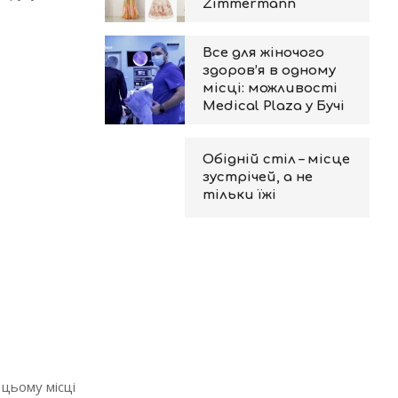
Zimmermann
Все для жіночого
здоров’я в одному
місці: можливості
Medical Plaza у Бучі
Обідній стіл – місце
зустрічей, а не
тільки їжі
 цьому місці