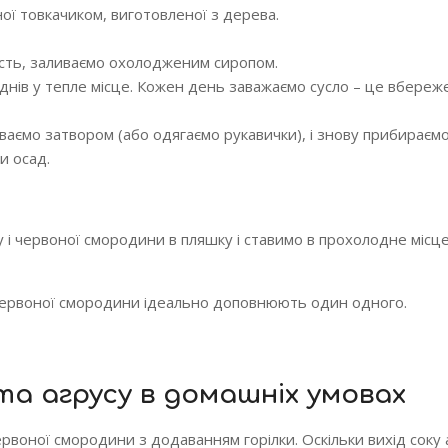
ої товкачиком, виготовленої з дерева.
ість, заливаємо охолодженим сиропом.
днів у тепле місце. Кожен день заважаємо сусло – це вбереже
иваємо затвором (або одягаємо рукавички), і знову прибираєм
и осад.
у і червоної смородини в пляшку і ставимо в прохолодне місце
 червоної смородини ідеально доповнюють один одного.
та агрусу в домашніх умовах
ервоної смородини з додаванням горілки. Оскільки вихід соку 