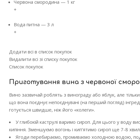
Червона смородина
—
1 кг
+
Вода питна
—
3 л
+
Додати всі в список покупок
Видалити всі зі списку покупок
Список покупок
Приготування вина з червоної сморо
Вино зазвичай роблять з винограду або яблук, але тільки 
що вона поєднує непоєднувані (на перший погляд) інгреді
готується швидше, ніж його «колеги».
У глибокій каструлі варимо сироп. Для цього у воду в
кипіння. Зменшуємо вогонь і кип’ятимо сироп ще 7-8 хви
Ягоди перебираємо, промиваємо холодною водою, под