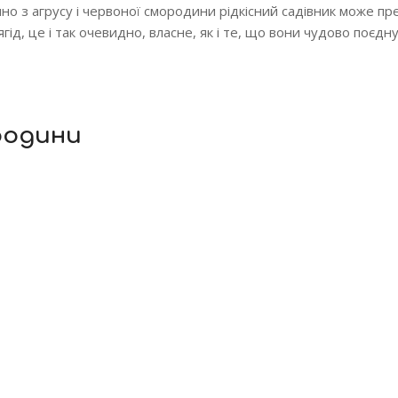
но з агрусу і червоної смородини рідкісний садівник може пр
гід, це і так очевидно, власне, як і те, що вони чудово поєдн
ородини