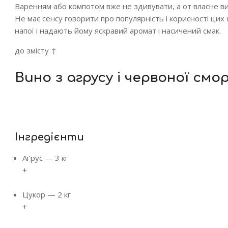
Варенням або компотом вже не здивувати, а от власне ви
Не має сенсу говорити про популярність і корисності цих я
напої і надають йому яскравий аромат і насичений смак.
до змісту ↑
Вино з агрусу і червоної см
Інгредієнти
Аґрус
—
3 кг
+
Цукор
—
2 кг
+