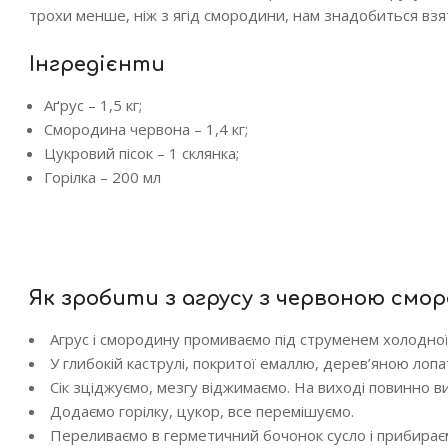
трохи менше, ніж з ягід смородини, нам знадобиться взят
Інгредієнти
Аґрус – 1,5 кг;
Смородина червона – 1,4 кг;
Цукровий пісок – 1 склянка;
Горілка – 200 мл
Як зробити з агрусу з червоною смо
Агрус і смородину промиваємо під струменем холодної
У глибокій каструлі, покритої емаллю, дерев’яною лопа
Сік зціджуємо, мезгу віджимаємо. На виході повинно ви
Додаємо горілку, цукор, все перемішуємо.
Переливаємо в герметичний бочонок сусло і прибираєм