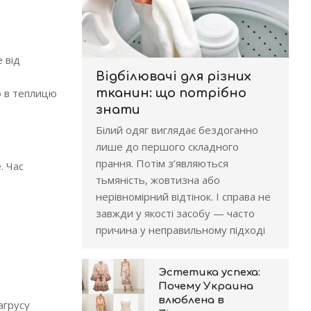
 від
Відбілювачі для різних
о в теплицю
тканин: що потрібно
знати
Білий одяг виглядає бездоганно
лише до першого складного
прання. Потім з’являються
. Час
тьмяність, жовтизна або
нерівномірний відтінок. І справа не
завжди у якості засобу — часто
причина у неправильному підході
Эстетика успеха:
Почему Украина
влюблена в
агрусу