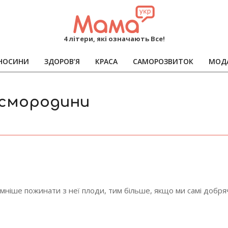
MAMA
4 літери, які означають Все!
НОСИНИ
ЗДОРОВ’Я
КРАСА
САМОРОЗВИТОК
МОД
Primary
Navigation
Menu
ї смородини
иємніше пожинати з неї плоди, тим більше, якщо ми самі добря