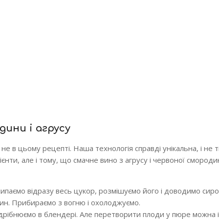
дини і агрусу
не в цьому рецепті. Наша технологія справді унікальна, і не т
єнти, але і тому, що смачне вино з агрусу і червоної смороди
исипаємо відразу весь цукор, розмішуємо його і доводимо сир
лин. Прибираємо з вогню і охолоджуємо.
рібнюємо в блендері. Але перетворити плоди у пюре можна 