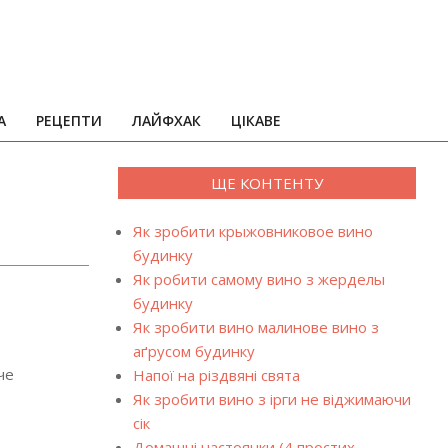
А
РЕЦЕПТИ
ЛАЙФХАК
ЦІКАВЕ
ЩЕ КОНТЕНТУ
Як зробити крыжовниковое вино
будинку
Як робити самому вино з жерделы
будинку
Як зробити вино малинове вино з
аґрусом будинку
че
Напої на різдвяні свята
Як зробити вино з ірги не віджимаючи
сік
Домашні настоянки (4 простих