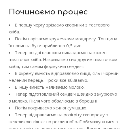
Починаємо процес
В першу чергу зрізаємо скоринки з тостового
хліба.
Потім нарізаємо кружечками моцарелу. Товщина
їх повинна бути приблизно 0,5 див.
Тепер по дві пластини викладаємо на кожен
шматочок хліба. Накриваємо сир другим шматочком
хліба, тим самим формуючи сендвічі.
В окрему ємність відправляємо яйця, сіль і чорний
мелений перець. Трохи все збиваємо.
В іншу ємність наливаємо молоко.
Тепер підготовлений сендвіч швидко занурюємо
в молоко. Після чого обвалюємо в борошні.
Потім покриваємо яєчної сумішшю.
Тепер відправляємо на розігріту сковороду з
невеликою кількістю рослинної олії обсмажуватися з
двох сторін до золотистого кольору. Вогонь повинен