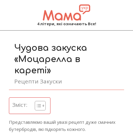
MAMA
4 літери, які означають Все!
Primary
Navigation
Чудова закуска
Menu
«Моцарелла в
кареті»
Рецепти Закуски
Зміст:
Представляємо вашій увазі рецепт дуже смачних
бутербродів, які підкорять кожного.