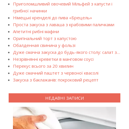
Приголомшливий овочевий Мільфей з капусти і
грибної начинки
Німецькі кренделі до пива «Брецель»
Проста закуска з лаваша з крабовими паличками
Апетитні рибні мафіни
Оригінальний торт з капустою
Обалденная свинина у фользі
Дуже смачна закуска до будь-якого столу: салат з…
Незрівнянні креветки в манговом соусі
Перекус всього за 20 хвилин
Дуже смачний паштет з червоної квасолі
Закуска з баклажанів: покроковий рецепт
НЕДАВНІ ЗАПИСИ