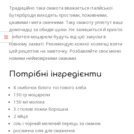
Традиційно така смакота вважається італійської.
Бутерброди виходять простими, поживними,
цікавими і мега смачними. Таку смакоту уплетут ваші
домочадці за обидві щоки. Не залишиться й крихти.
Любителі моцарели будуть від цієї закуски в
повному захваті. Рекомендую кожної хозяєчці взяти
цей рецептик на заміточку. Розбавляйте своє меню
новими неймовірними смаками.
Потрібні інгредієнти
8 скибочок білого тостового хліба
130 гр моцарели
150 мл молока
3 столові ложки борошна
2 яйця
сіль і чорний мелений перець за смаком
рослинна олія для смаження