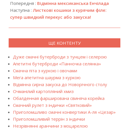
08-
Попередня :
Відмінна мексиканська Енчілада
01
Наступна :
Листкові кошики з курячим філе:
супер швидкий перекус або закуска!
ЩЕ КОНТЕНТУ
Дуже смачні бутерброди з тунцем і селерою
Апетитні бутерброди «Панночка селянка»
Смачна піта з куркою і овочами
Мега апетитна шаурма з куркою
Відмінна сирна закуска до Новорічного столу
Очманілий картопляний хмиз
Обалденная фарширована свиняча корейка
Смачний рулет з індички «Святковий»
Приголомшливо смачні конвертики А-ля «Цезар»
Приголомшливий террін з індички
Незрівнянні аранчини з моцарелою