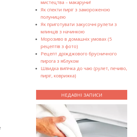
мистецтва – макаруни!
Як спекти пиріг з замороженою
полуницею
Як приготувати закусочні рулети з
млинців з начинкою
Морозиво в домашніх умовах (5
рецептів з фото)
Рецепт дріжджового брусничного
пирога з яблуком
Швидка випічка до чаю (рулет, печиво,
пиріг, коврижка)
НЕДАВНІ ЗАПИСИ
е