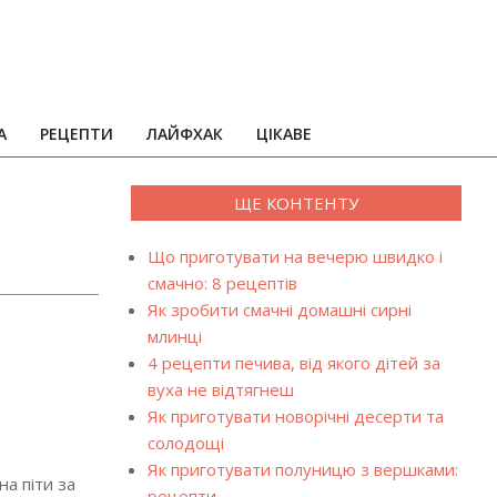
А
РЕЦЕПТИ
ЛАЙФХАК
ЦІКАВЕ
ЩЕ КОНТЕНТУ
Що приготувати на вечерю швидко і
смачно: 8 рецептів
Як зробити смачні домашні сирні
млинці
4 рецепти печива, від якого дітей за
вуха не відтягнеш
Як приготувати новорічні десерти та
солодощі
Як приготувати полуницю з вершками:
а піти за
рецепти…