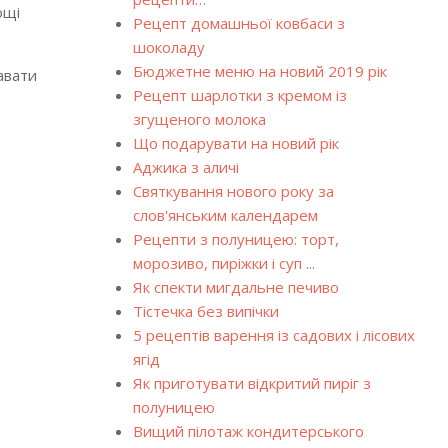
ощі
Рецепт домашньої ковбаси з
шоколаду
Бюджетне меню на новий 2019 рік
авати
Рецепт шарлотки з кремом із
згущеного молока
Що подарувати на новий рік
Аджика з аличі
Святкування нового року за
слов'янським календарем
Рецепти з полуницею: торт,
морозиво, пиріжки і суп ...
Як спекти мигдальне печиво
Тістечка без випічки
5 рецептів варення із садових і лісових
ягід
Як приготувати відкритий пиріг з
полуницею
Вищий пілотаж кондитерського