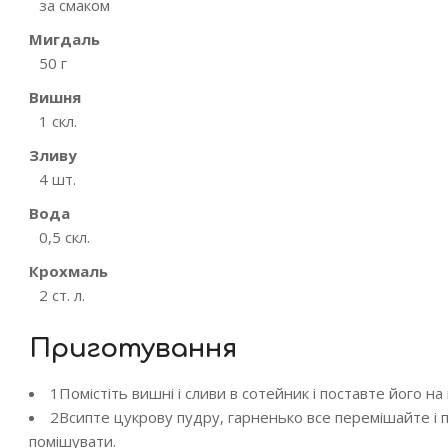
за смаком
Мигдаль
50 г
Вишня
1 скл.
Зливу
4 шт.
Вода
0,5 скл.
Крохмаль
2 ст. л.
Приготування
1
Помістіть вишні і сливи в сотейник і поставте його на
2
Всипте цукрову пудру, гарненько все перемішайте і п
помішувати.