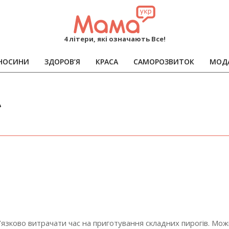
MAMA
4 літери, які означають Все!
НОСИНИ
ЗДОРОВ’Я
КРАСА
САМОРОЗВИТОК
МОД
Primary
Navigation
Menu
л
язково витрачати час на приготування складних пирогів. Можн