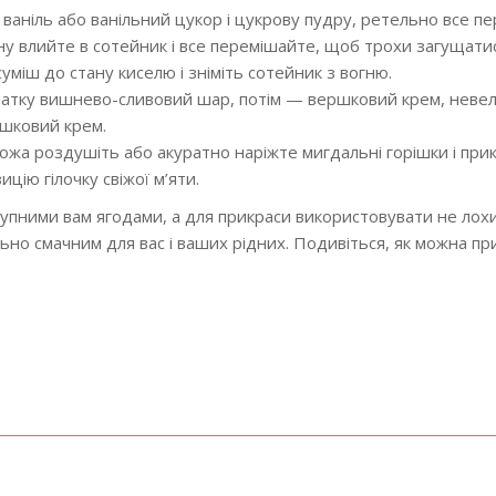
 ваніль або ванільний цукор і цукрову пудру, ретельно все п
ну влийте в сотейник і все перемішайте, щоб трохи загущатис
міш до стану киселю і зніміть сотейник з вогню.
початку вишнево-сливовий шар, потім — вершковий крем, невел
ршковий крем.
ожа роздушіть або акуратно наріжте мигдальні горішки і при
цію гілочку свіжої м’яти.
тупними вам ягодами, а для прикраси використовувати не лохи
ьно смачним для вас і ваших рідних. Подивіться, як можна пр