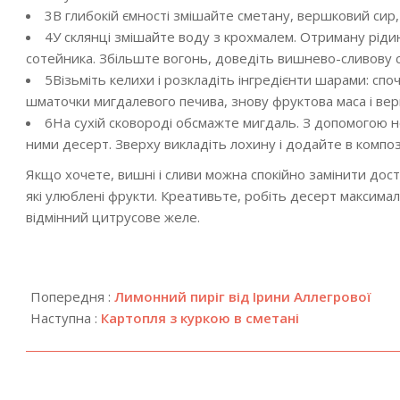
3
В глибокій ємності змішайте сметану, вершковий сир,
4
У склянці змішайте воду з крохмалем. Отриману ріди
сотейника. Збільште вогонь, доведіть вишнево-сливову су
5
Візьміть келихи і розкладіть інгредієнти шарами: с
шматочки мигдалевого печива, знову фруктова маса і ве
6
На сухій сковороді обсмажте мигдаль. З допомогою н
ними десерт. Зверху викладіть лохину і додайте в компози
Якщо хочете, вишні і сливи можна спокійно замінити дос
які улюблені фрукти. Креативьте, робіть десерт максимал
відмінний цитрусове желе.
2019-
03-
Попередня :
Лимонний пиріг від Ірини Аллегрової
06
Наступна :
Картопля з куркою в сметані