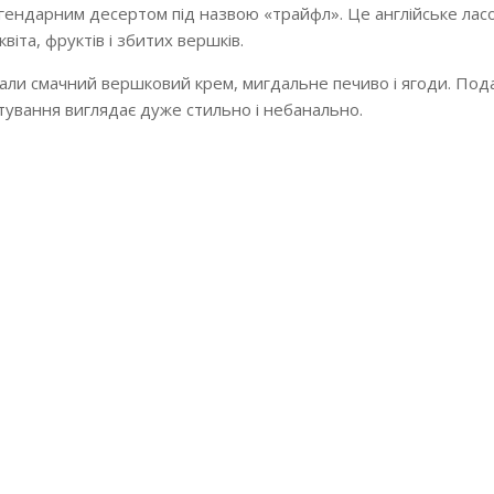
егендарним десертом під назвою «трайфл». Це англійське лас
іта, фруктів і збитих вершків.
али смачний вершковий крем, мигдальне печиво і ягоди. Под
стування виглядає дуже стильно і небанально.