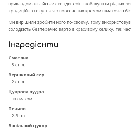
прикладом англійських кондитерів і побалувати рідних л
традиційно готується з просочених кремом шматочків біскв
Ми вирішили зробити його по-своєму, тому використовув
солодкість безперечно варто в красивому келиху, так ча
Інгредієнти
Сметана
5 ст. л.
Вершковий сир
2 ст. л.
Цукрова пудра
за смаком
Печиво
2-3 шт.
Ванільний цукор