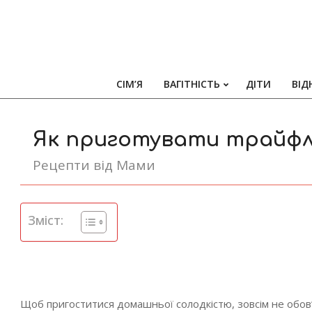
СІМ’Я
ВАГІТНІСТЬ
ДІТИ
ВІД
Як приготувати трайф
Рецепти від Мами
Зміст:
Щоб пригоститися домашньої солодкістю, зовсім не обов’