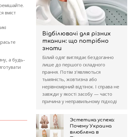
еремішайте.
я вміст
икі
Відбілювачі для різних
тканин: що потрібно
красьте
знати
Білий одяг виглядає бездоганно
ну, а будь-
лише до першого складного
иготувати
прання. Потім з’являються
тьмяність, жовтизна або
нерівномірний відтінок. І справа не
завжди у якості засобу — часто
причина у неправильному підході
Эстетика успеха:
Почему Украина
влюблена в