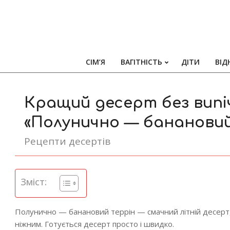
СІМ’Я
ВАГІТНІСТЬ
ДІТИ
ВІД
Кращий десерт без випіч
«Полунично — банановий
Рецепти десертів
Зміст:
Полунично — банановий террін — смачний літній десерт, 
ніжним. Готується десерт просто і швидко.