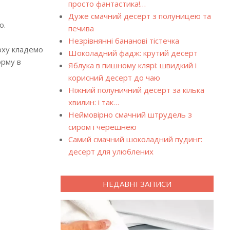
просто фантастика!…
Дуже смачний десерт з полуницею та
о.
печива
Незрівнянні бананові тістечка
рху кладемо
Шоколадний фадж: крутий десерт
орму в
Яблука в пишному клярі: швидкий і
корисний десерт до чаю
Ніжний полуничний десерт за кілька
хвилин: і так…
Неймовірно смачний штрудель з
сиром і черешнею
Самий смачний шоколадний пудинг:
десерт для улюблених
НЕДАВНІ ЗАПИСИ