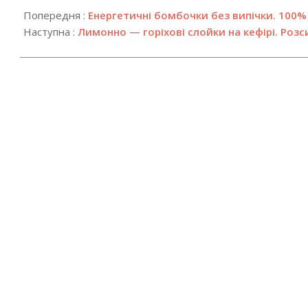
08-
Попередня :
Енергетичні бомбочки без випічки. 100% 
06
Наступна :
Лимонно — горіхові слойки на кефірі. Розс