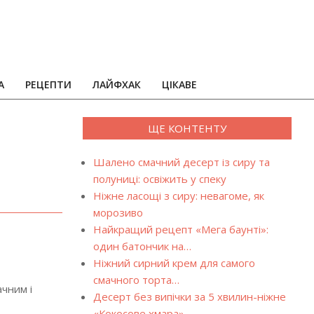
А
РЕЦЕПТИ
ЛАЙФХАК
ЦІКАВЕ
ЩЕ КОНТЕНТУ
Шалено смачний десерт із сиру та
полуниці: освіжить у спеку
Ніжне ласощі з сиру: невагоме, як
морозиво
Найкращий рецепт «Мега баунті»:
один батончик на…
Ніжний сирний крем для самого
смачного торта…
чним і
Десерт без випічки за 5 хвилин-ніжне
«Кокосове хмара»