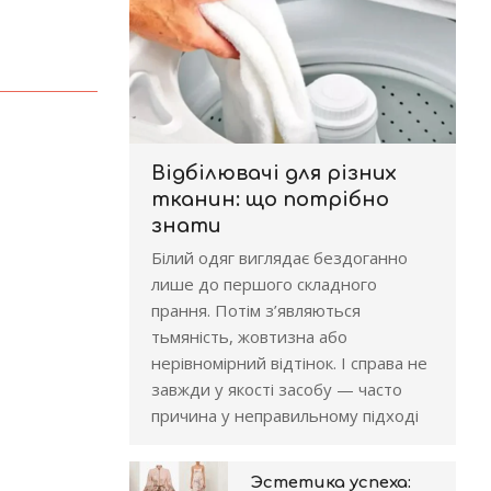
Відбілювачі для різних
тканин: що потрібно
знати
Білий одяг виглядає бездоганно
лише до першого складного
прання. Потім з’являються
тьмяність, жовтизна або
нерівномірний відтінок. І справа не
завжди у якості засобу — часто
причина у неправильному підході
Эстетика успеха: