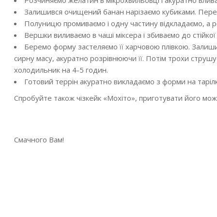
Розчиняємо желатин в мікрохвильовці і акуратно влива
Залишився очищений банан нарізаємо кубиками. Перек
Полуницю промиваємо і одну частину відкладаємо, а ре
Вершки виливаємо в чаші міксера і збиваємо до стійкої 
Беремо форму застеляємо її харчовою плівкою. Залиши
сирну масу, акуратно розрівнюючи її. Потім трохи струш
холодильник на 4-5 годин.
Готовий террін акуратно викладаємо з форми на тарілк
Спробуйте також чізкейк «Мохіто», приготувати його можн
Смачного Вам!
2019-