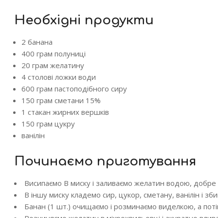
Необхідні продукти
2 банана
400 грам полуниці
20 грам желатину
4 столові ложки води
600 грам пастоподібного сиру
150 грам сметани 15%
1 стакан жирних вершків
150 грам цукру
ванілін
Починаємо приготування
Висипаємо В миску і заливаємо желатин водою, добре 
В іншу миску кладемо сир, цукор, сметану, ванілін і з
Банан (1 шт.) очищаємо і розминаємо виделкою, а поті