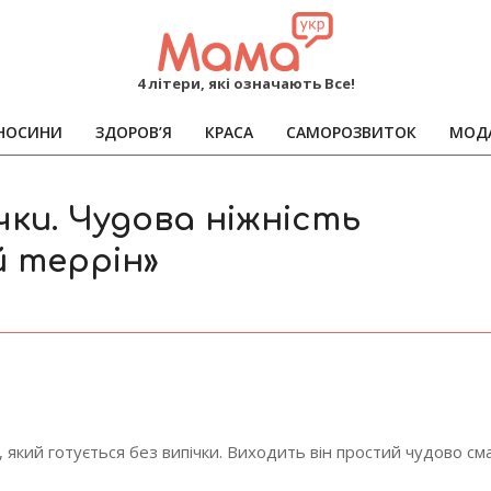
MAMA
4 літери, які означають Все!
НОСИНИ
ЗДОРОВ’Я
КРАСА
САМОРОЗВИТОК
МОД
Primary
Navigation
Menu
ки. Чудова ніжність
 террін»
який готується без випічки.
Виходить він простий чудово сма