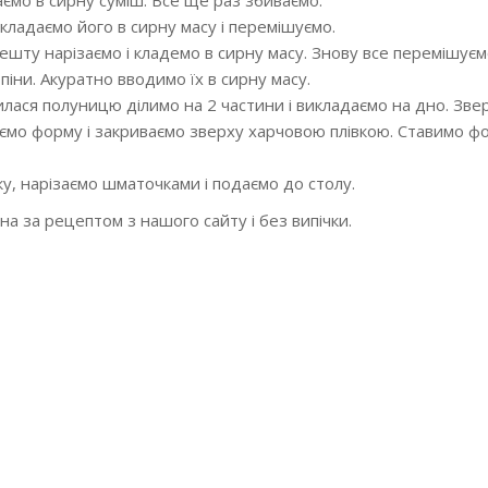
ємо в сирну суміш. Все ще раз збиваємо.
ладаємо його в сирну масу і перемішуємо.
шту нарізаємо і кладемо в сирну масу. Знову все перемішуєм
піни. Акуратно вводимо їх в сирну масу.
лася полуницю ділимо на 2 частини і викладаємо на дно. Зве
уємо форму і закриваємо зверху харчовою плівкою. Ставимо ф
у, нарізаємо шматочками і подаємо до столу.
а за рецептом з нашого сайту і без випічки.