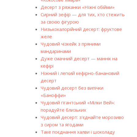
Десерт з ряжанки «Ніжні обійми»
Сирний зефір — для тих, хто стежить
за своєю фігурою
Низькокалорійний десерт: фруктове
желе
Чудовий чізкейк з пряними
мандаринами
Дуже смачний десерт — маннік на
кефірі
Ніжний і легкий кефірно-банановий
десерт
Чудовий десерт без випічки
«Баноффи»
Чудовий гігантський «Мілки Вей»:
порадуйте близьких
Чудовий десерт: з'єднайте морозиво
з сиром та ягодами
Таке поєднання халви і шоколаду