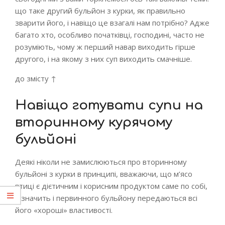
що таке другий бульйон з курки, як правильно
зварити його, і навіщо це взагалі нам потрібно?
Адже
багато хто, особливо початківці, господині, часто не
розуміють, чому ж перший навар виходить гірше
другого, і на якому з них суп виходить смачніше.
до змісту ↑
Навіщо готувати супи на
вторинному курячому
бульйоні
Деякі ніколи не замислюються про вторинному
бульйоні з курки в принципі, вважаючи, що м’ясо
птиці є дієтичним і корисним продуктом саме по собі,
а значить і первинного бульйону передаються всі
його «хороші» властивості.