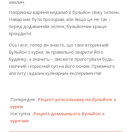
хвилин.
Наприкінці варіння кидаємо в бульйон свіжу зелень.
Навар має бути прозорим, але якщо це не так –
перед додаванням зелені, бульйончик краще
процідити.
Ось і все, тепер ви знаєте, що таке вторинний
бульйон з курки, як правильно зварити його
будинку, а значить – зможете приготувати будь-
смачний і корисний суп на його основі. Приємного
апетиту і вдалих кулінарних експериментів!
2018-
05-
Попередня :
Рецепт розсольнику на бульйоні з
07
курки
Наступна :
Рецепт домашнього бульйон з
курочки