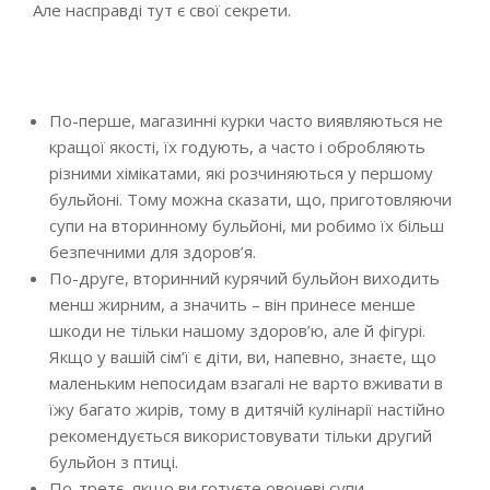
Але насправді тут є свої секрети.
По-перше, магазинні курки часто виявляються не
кращої якості, їх годують, а часто і обробляють
різними хімікатами, які розчиняються у першому
бульйоні. Тому можна сказати, що, приготовляючи
супи на вторинному бульйоні, ми робимо їх більш
безпечними для здоров’я.
По-друге, вторинний курячий бульйон виходить
менш жирним, а значить – він принесе менше
шкоди не тільки нашому здоров’ю, але й фігурі.
Якщо у вашій сім’ї є діти, ви, напевно, знаєте, що
маленьким непосидам взагалі не варто вживати в
їжу багато жирів, тому в дитячій кулінарії настійно
рекомендується використовувати тільки другий
бульйон з птиці.
По-третє, якщо ви готуєте овочеві супи,