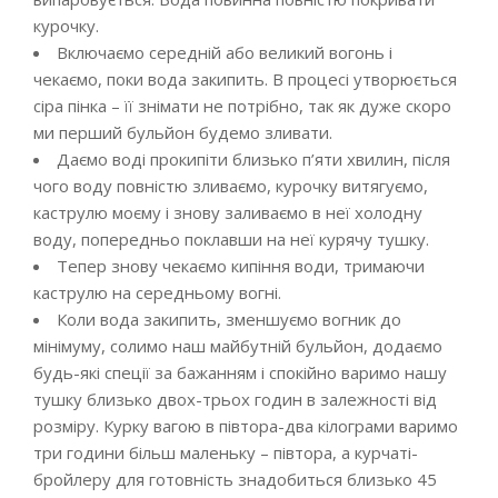
курочку.
Включаємо середній або великий вогонь і
чекаємо, поки вода закипить. В процесі утворюється
сіра пінка – її знімати не потрібно, так як дуже скоро
ми перший бульйон будемо зливати.
Даємо воді прокипіти близько п’яти хвилин, після
чого воду повністю зливаємо, курочку витягуємо,
каструлю моєму і знову заливаємо в неї холодну
воду, попередньо поклавши на неї курячу тушку.
Тепер знову чекаємо кипіння води, тримаючи
каструлю на середньому вогні.
Коли вода закипить, зменшуємо вогник до
мінімуму, солимо наш майбутній бульйон, додаємо
будь-які спеції за бажанням і спокійно варимо нашу
тушку близько двох-трьох годин в залежності від
розміру. Курку вагою в півтора-два кілограми варимо
три години більш маленьку – півтора, а курчаті-
бройлеру для готовність знадобиться близько 45