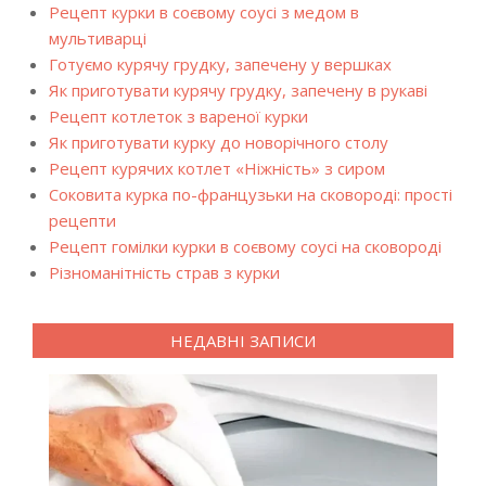
Рецепт курки в соєвому соусі з медом в
мультиварці
Готуємо курячу грудку, запечену у вершках
Як приготувати курячу грудку, запечену в рукаві
Рецепт котлеток з вареної курки
Як приготувати курку до новорічного столу
Рецепт курячих котлет «Ніжність» з сиром
Соковита курка по-французьки на сковороді: прості
рецепти
Рецепт гомілки курки в соєвому соусі на сковороді
Різноманітність страв з курки
НЕДАВНІ ЗАПИСИ