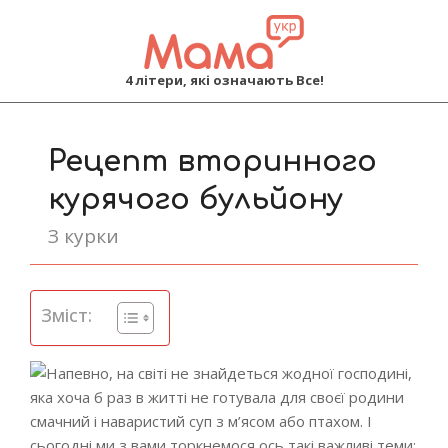
MAMA
4 літери, які означають Все!
Primary
Navigation
Рецепт вторинного
Menu
курячого бульйону
З курки
Зміст:
Напевно, на світі не знайдеться жодної господині,
яка хоча б раз в житті не готувала для своєї родини
смачний і наваристий суп з м’ясом або птахом. І
сьогодні ми з вами торкнемося ось такі важливі теми: