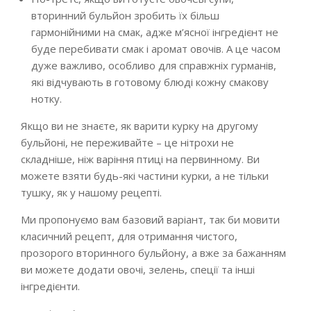
вторинний бульйон зробить їх більш
гармонійними на смак, адже м’ясної інгредієнт не
буде перебивати смак і аромат овочів. А це часом
дуже важливо, особливо для справжніх гурманів,
які відчувають в готовому блюді кожну смакову
нотку.
Якщо ви не знаєте, як варити курку на другому
бульйоні, не переживайте – це нітрохи не
складніше, ніж варіння птиці на первинному. Ви
можете взяти будь-які частини курки, а не тільки
тушку, як у нашому рецепті.
Ми пропонуємо вам базовий варіант, так би мовити
класичний рецепт, для отримання чистого,
прозорого вторинного бульйону, а вже за бажанням
ви можете додати овочі, зелень, спеції та інші
інгредієнти.