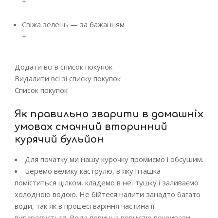
+
Свіжа зелень
—
за бажанням
+
Додати всі в список покупок
Видалити всі зі списку покупок
Список покупок
Як правильно зварити в домашніх
умовах смачний вторинний
курячий бульйон
Для початку ми нашу курочку промиємо і обсушим.
Беремо велику каструлю, в яку пташка
поміститься цілком, кладемо в неї тушку і заливаємо
холодною водою. Не бійтеся налити занадто багато
води, так як в процесі варіння частина її
випаровується. Вода повинна повністю покривати