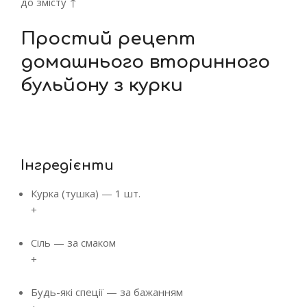
до змісту ↑
Простий рецепт
домашнього вторинного
бульйону з курки
Інгредієнти
Курка (тушка)
—
1 шт.
+
Сіль
—
за смаком
+
Будь-які спеції
—
за бажанням