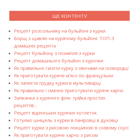
ЩЕ КОНТЕНТУ
Рецепт розсольнику на бульйоні з курки
Борщ з щавлю на курячому бульйоні: ТОП-3
домашніх рецепта
Рецепт бульйону з похмілля з курки
Рецепт домашнього бульйон з курочки
Як правильно гасити курку з овочами на сковорідці
Як приготувати куряче м'ясо по-французьки
Як запекти грудку курки в мультиварці
Як правильно і смачно приготувати куряче харчо
Запіканка з курячого філе: трійка простих
рецептів…
Рецепт віденських курячих котлеток
Готуємо шніцель з курки в паніровці в духовці
Рецепт курки з рисовою локшиною в соєвому соусі
Як приготувати куряче харчо з рисом