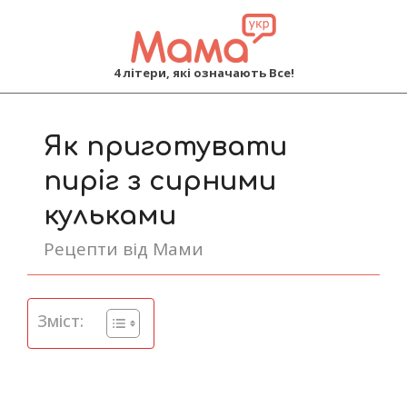
MAMA
4 літери, які означають Все!
Primary
Navigation
Як приготувати
Menu
пиріг з сирними
кульками
Рецепти від Мами
Зміст: