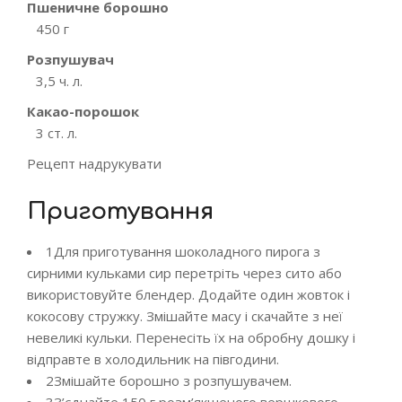
Пшеничне борошно
450 г
Розпушувач
3,5 ч. л.
Какао-порошок
3 ст. л.
Рецепт надрукувати
Приготування
1
Для приготування шоколадного пирога з
сирними кульками сир перетріть через сито або
використовуйте блендер. Додайте один жовток і
кокосову стружку. Змішайте масу і скачайте з неї
невеликі кульки. Перенесіть їх на обробну дошку і
відправте в холодильник на півгодини.
2
Змішайте борошно з розпушувачем.