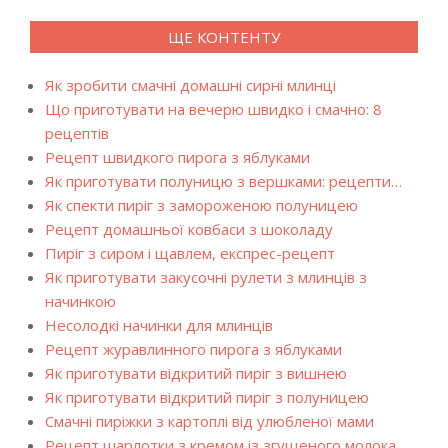
ЩЕ КОНТЕНТУ
Як зробити смачні домашні сирні млинці
Що приготувати на вечерю швидко і смачно: 8
рецептів
Рецепт швидкого пирога з яблуками
Як приготувати полуницю з вершками: рецепти…
Як спекти пиріг з замороженою полуницею
Рецепт домашньої ковбаси з шоколаду
Пиріг з сиром і щавлем, експрес-рецепт
Як приготувати закусочні рулети з млинців з
начинкою
Несолодкі начинки для млинців
Рецепт журавлинного пирога з яблуками
Як приготувати відкритий пиріг з вишнею
Як приготувати відкритий пиріг з полуницею
Смачні пиріжки з картоплі від улюбленої мами
Рецепт шарлотки з кремом із згущеного молока