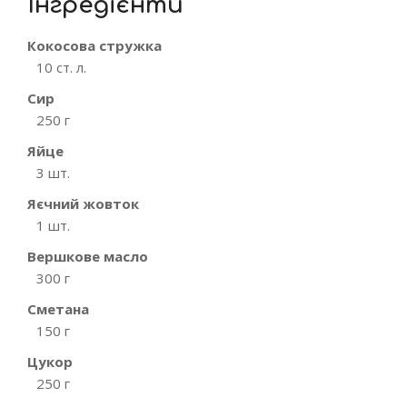
Інгредієнти
Кокосова стружка
10 ст. л.
Сир
250 г
Яйце
3 шт.
Яєчний жовток
1 шт.
Вершкове масло
300 г
Сметана
150 г
Цукор
250 г