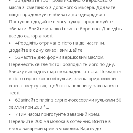
3
З’єднайте 150 г розм’якшеного вершкового
масла зі сметаною з допомогою міксера. Додайте
яйця і продовжуйте збивати до однорідності.
Поступово додайте в масу цукор і продовжуйте
збивати. Влийте молоко і всипте борошно. Доведіть
все до однорідності.
4
Розділіть отримане тісто на дві частини.
Додайте в одну какао і вимішайте.
5
Змастіть дно форми вершковим маслом.
Перенесіть світле тісто і розподіліть його по дну.
Зверху викладіть шар шоколадного тіста. Покладіть
в тісто сирно-кокосові кульки, злегка придавивши
кожен зверху так, щоб він наполовину заховався в
тесті.
6
Запікайте пиріг з сирно-кокосовими кульками 50
хвилин при 200 °С.
7
Тим часом приготуйте заварний крем.
Перелийте 200 мл молока в сотейник. Всипте в
нього заварний крем з упаковки. Варіть до