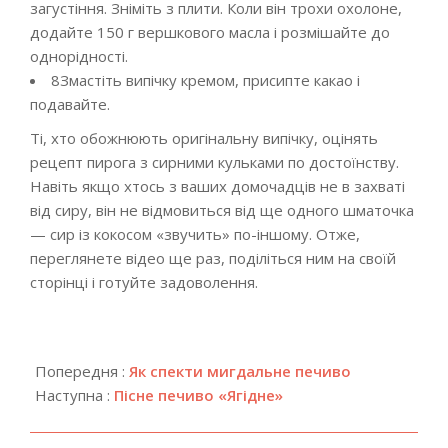
загустіння. Зніміть з плити. Коли він трохи охолоне,
додайте 150 г вершкового масла і розмішайте до
однорідності.
8
Змастіть випічку кремом, присипте какао і
подавайте.
Ті, хто обожнюють оригінальну випічку, оцінять
рецепт пирога з сирними кульками по достоїнству.
Навіть якщо хтось з ваших домочадців не в захваті
від сиру, він не відмовиться від ще одного шматочка
— сир із кокосом «звучить» по-іншому. Отже,
переглянете відео ще раз, поділіться ним на своїй
сторінці і готуйте задоволення.
2019-
03-
Попередня :
Як спекти мигдальне печиво
06
Наступна :
Пісне печиво «Ягідне»