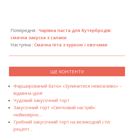
2019-
08-
Попередня :
Чарівна паста для бутербродів:
03
смачна закуска з салаки
Наступна :
Смачна піта з куркою і овочами
ЩЕ КОНТЕНТУ
Фарширований батон «Зупинитися неможливо» –
відмінна ідея!
Чудовий закусочний торт
Закусочний торт «Святковий настрій»:
неймовірно…
Грибний закусочний торт на великодній стіл:
рецепт…