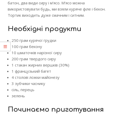
батон, два види сиру і м’ясо.
М’ясо можна
використовувати будь, ми взяли куряче філе і бекон.
Тортик виходить дуже смачним і ситним.
Необхідні продукти
250 грам курячої грудки
100 грам бекону
10 шматочків нарізної сиру
200 грам твердого сиру
1 стакан жирних вершків (30%)
1 французький багет
4 столові ложки майонезу
3 зубчики часнику
сіль, перець
зелень
Починаємо приготування