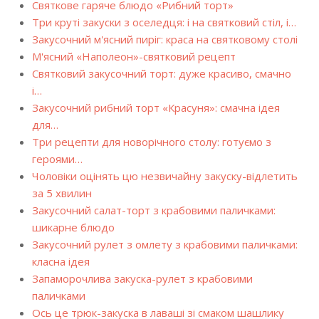
Святкове гаряче блюдо «Рибний торт»
Три круті закуски з оселедця: і на святковий стіл, і…
Закусочний м'ясний пиріг: краса на святковому столі
М'ясний «Наполеон»-святковий рецепт
Святковий закусочний торт: дуже красиво, смачно
і…
Закусочний рибний торт «Красуня»: смачна ідея
для…
Три рецепти для новорічного столу: готуємо з
героями…
Чоловіки оцінять цю незвичайну закуску-відлетить
за 5 хвилин
Закусочний салат-торт з крабовими паличками:
шикарне блюдо
Закусочний рулет з омлету з крабовими паличками:
класна ідея
Запаморочлива закуска-рулет з крабовими
паличками
Ось це трюк-закуска в лаваші зі смаком шашлику