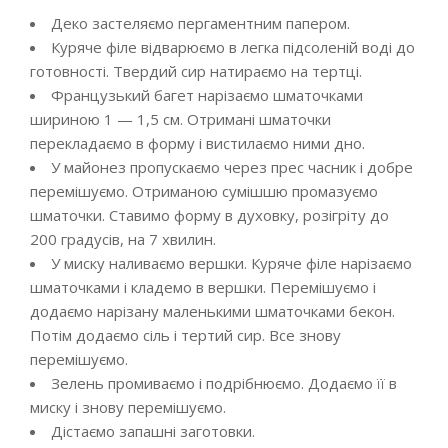
Деко застеляємо пергаментним папером.
Куряче філе відварюємо в легка підсоленій воді до
готовності. Твердий сир натираємо на тертці.
Французький багет нарізаємо шматочками
шириною 1 — 1,5 см. Отримані шматочки
перекладаємо в форму і вистилаємо ними дно.
У майонез пропускаємо через прес часник і добре
перемішуємо. Отриманою сумішшю промазуємо
шматочки. Ставимо форму в духовку, розігріту до
200 градусів, на 7 хвилин.
У миску наливаємо вершки. Куряче філе нарізаємо
шматочками і кладемо в вершки. Перемішуємо і
додаємо нарізану маленькими шматочками бекон.
Потім додаємо сіль і тертий сир. Все знову
перемішуємо.
Зелень промиваємо і подрібнюємо. Додаємо її в
миску і знову перемішуємо.
Дістаємо запашні заготовки.