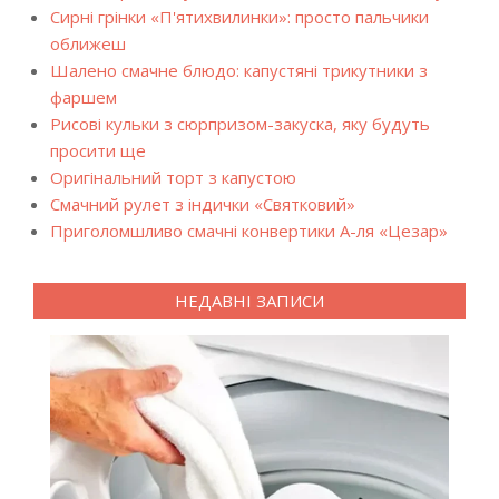
Сирні грінки «П'ятихвилинки»: просто пальчики
оближеш
Шалено смачне блюдо: капустяні трикутники з
фаршем
Рисові кульки з сюрпризом-закуска, яку будуть
просити ще
Оригінальний торт з капустою
Смачний рулет з індички «Святковий»
Приголомшливо смачні конвертики А-ля «Цезар»
НЕДАВНІ ЗАПИСИ