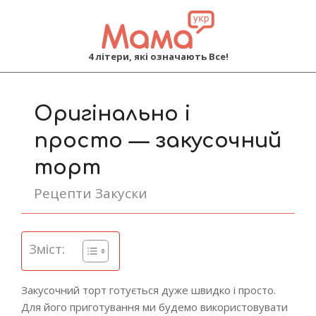
MAMA
4 літери, які означають Все!
Primary
Navigation
Оригінально і
Menu
просто — закусочний
торт
Рецепти Закуски
Зміст:
Закусочний торт готується дуже швидко і просто.
Для його приготування ми будемо використовувати