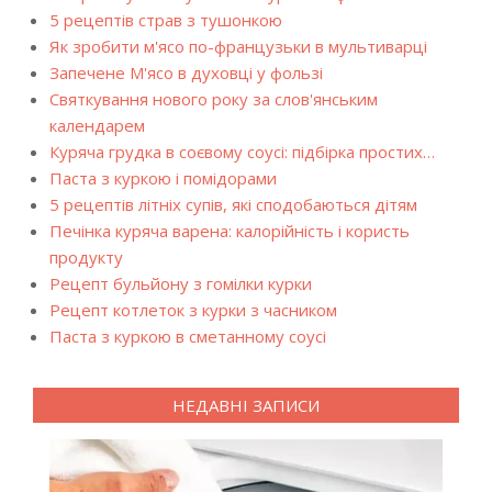
5 рецептів страв з тушонкою
Як зробити м'ясо по-французьки в мультиварці
Запечене М'ясо в духовці у фользі
Святкування нового року за слов'янським
календарем
Куряча грудка в соєвому соусі: підбірка простих…
Паста з куркою і помідорами
5 рецептів літніх супів, які сподобаються дітям
Печінка куряча варена: калорійність і користь
продукту
Рецепт бульйону з гомілки курки
Рецепт котлеток з курки з часником
Паста з куркою в сметанному соусі
НЕДАВНІ ЗАПИСИ