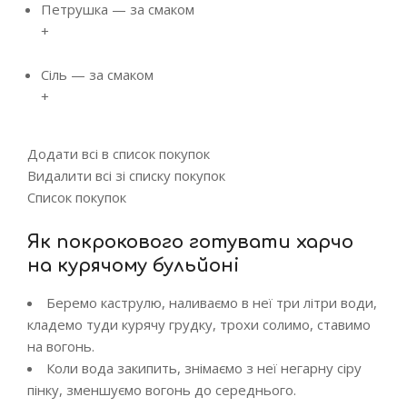
Петрушка
—
за смаком
+
Сіль
—
за смаком
+
Додати всі в список покупок
Видалити всі зі списку покупок
Список покупок
Як покрокового готувати харчо
на курячому бульйоні
Беремо каструлю, наливаємо в неї три літри води,
кладемо туди курячу грудку, трохи солимо, ставимо
на вогонь.
Коли вода закипить, знімаємо з неї негарну сіру
пінку, зменшуємо вогонь до середнього.