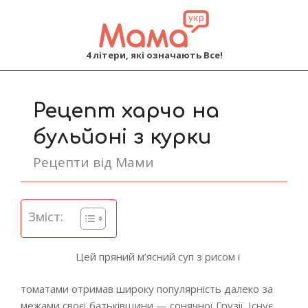
MAMA
4 літери, які означають Все!
Primary
Navigation
Рецепт харчо на
Menu
бульйоні з курки
Рецепти від Мами
Зміст:
Цей пряний м’ясний суп з рисом і
томатами отримав широку популярність далеко за
межами своєї батьківщини — сонячної Грузії. Існує