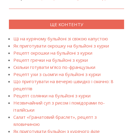
ЩЕ КОНТЕНТУ
Щі на курячому бульйоні зі свіжою капустою
Як приготувати окрошку на бульйоні з курки
Рецепт окрошки на бульйоні з курки
Рецепт гречки на бульйоні з курки
Скільки готувати м'ясо по-французьки
Рецепт ухи з сьомги на бульйоні з курки
Що приготувати на вечерю швидко і смачно: 8
рецептів
Рецепт солянки на бульйоні з курки
Незвичайний суп з рисом і помідорами по-
італійськи
Салат «Гранатовий браслет», рецепт з
яловичиною
Як приготувати бульйон з курячого філе