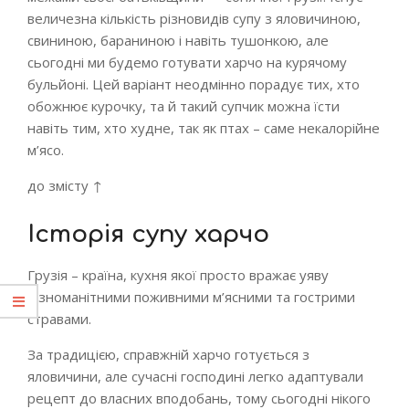
величезна кількість різновидів супу з яловичиною,
свининою, бараниною і навіть тушонкою, але
сьогодні ми будемо готувати харчо на курячому
бульйоні.
Цей варіант неодмінно порадує тих, хто
обожнює курочку, та й такий супчик можна їсти
навіть тим, хто худне, так як птах – саме некалорійне
м’ясо.
до змісту ↑
Історія супу харчо
Грузія – країна, кухня якої просто вражає уяву
різноманітними поживними м’ясними та гострими
стравами.
За традицією, справжній харчо готується з
яловичини, але сучасні господині легко адаптували
рецепт до власних вподобань, тому сьогодні нікого