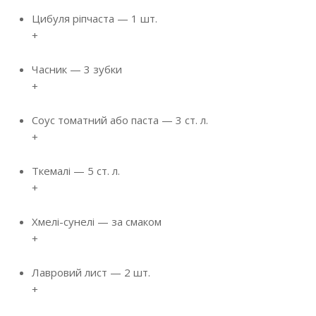
Цибуля ріпчаста
—
1 шт.
+
Часник
—
3 зубки
+
Соус томатний або паста
—
3 ст. л.
+
Ткемалі
—
5 ст. л.
+
Хмелі-сунелі
—
за смаком
+
Лавровий лист
—
2 шт.
+