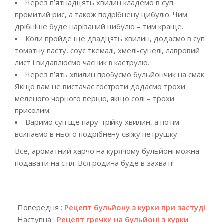
Через п’ятнадцять хвилин кладемо в суп
промитий рис, а також подрібнену цибулю. Чим
дрібніше буде нарізаний цибулю – тим краще.
Коли пройде ще двадцять хвилин, додаємо в суп
томатну пасту, соус ткемалі, хмелі-сунелі, лавровий
лист і видавлюємо часник в каструлю.
Через п’ять хвилин пробуємо бульйончик на смак.
Якщо вам не вистачає гостроти додаємо трохи
меленого чорного перцю, якщо солі – трохи
присолим.
Варимо суп ще пару-трійку хвилин, а потім
всипаємо в нього подрібнену свіжу петрушку.
Все, ароматний харчо на курячому бульйоні можна
подавати на стіл. Вся родина буде в захваті!
2018-
05-
Попередня :
Рецепт бульйону з курки при застуді
07
Наступна :
Рецепт гречки на бульйоні з курки