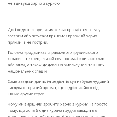
не здивуєш харчо з куркою.
Досі ходять спори, яким же насправді є смак супу:
гострим або все-таки пряним? Справжній харчо
пряний, а не гострий.
Головна «родзинка» справжнього грузинського
страви – це спеціальний соус ткемалі з кислих слив
або аличі, а також додавання хмелі-сунелі та інших
національних спецій.
Саме завдяки даних інгредієнтів суп набуває чудовий
кислувато-пряний аромат, що відрізняє його від
інших других страв.
Чому ми вирішили зробити харчо з курки? Та просто
тому, що хоча б одна куряча грудка завжди є в
морозилці у кожної господині. У нашому рецепті ми