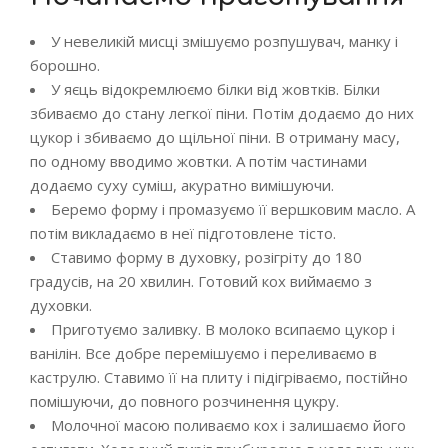
У невеликій мисці змішуємо розпушувач, манку і
борошно.
У яєць відокремлюємо білки від жовтків. Білки
збиваємо до стану легкої піни. Потім додаємо до них
цукор і збиваємо до щільної піни. В отриману масу,
по одному вводимо жовтки. А потім частинами
додаємо суху суміш, акуратно вимішуючи.
Беремо форму і промазуємо її вершковим масло. А
потім викладаємо в неї підготовлене тісто.
Ставимо форму в духовку, розігріту до 180
градусів, на 20 хвилин. Готовий кох виймаємо з
духовки.
Приготуємо заливку. В молоко всипаємо цукор і
ванілін. Все добре перемішуємо і переливаємо в
каструлю. Ставимо її на плиту і підігріваємо, постійно
помішуючи, до повного розчинення цукру.
Молочної масою поливаємо кох і залишаємо його