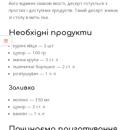
його відмінні смакові якості, десерт готується з
простих і доступних продуктів.
Такий десерт зникає
зі столу в мить ока.
Необхідні продукти
курячі яйця — 3 шт
цукор — 100 гр
манна крупа — 3 ст. л
пшеничне борошно — 2 ст. л
розпушувач — 1 ч. л
Заливка
молоко — 350 мл
цукор — 3 ст. л
ванілін — 1 ч. л
Починаємо приготування