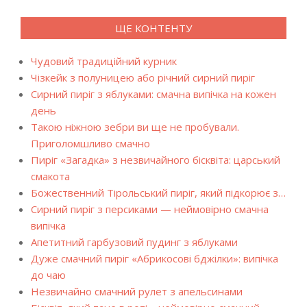
ЩЕ КОНТЕНТУ
Чудовий традиційний курник
Чізкейк з полуницею або річний сирний пиріг
Сирний пиріг з яблуками: смачна випічка на кожен
день
Такою ніжною зебри ви ще не пробували.
Приголомшливо смачно
Пиріг «Загадка» з незвичайного бісквіта: царський
смакота
Божественний Тірольський пиріг, який підкорює з…
Сирний пиріг з персиками — неймовірно смачна
випічка
Апетитний гарбузовий пудинг з яблуками
Дуже смачний пиріг «Абрикосові бджілки»: випічка
до чаю
Незвичайно смачний рулет з апельсинами