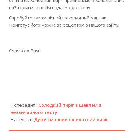
остигати. Холодний пиріг прибираємо в холодильник
на3 години, а потім подаємо до столу.
Спробуйте також пісний шоколадний манник.
Приготує його можна за рецептом з нашого сайту.
Смачного Вам!
2019-
08-
Попередня :
Солодкий пиріг з щавлем з
06
незвичайного тесту
Наступна :
Дуже смачний шпинатний пиріг