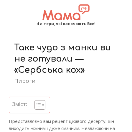
MAMA
4 літери, які означають Все!
Primary
Navigation
Таке чудо з манки ви
Menu
не готували —
«Сербська кох»
Пироги
Зміст:
Представляємо вам рецепт цікавого десерту. Він
виходить ніжним і дуже смачним. Незважаючи на