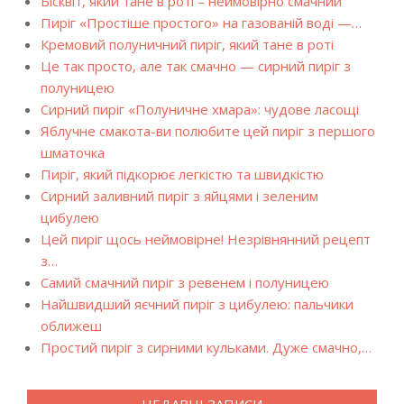
Бісквіт, який тане в роті – неймовірно смачний
Пиріг «Простіше простого» на газованій воді —…
Кремовий полуничний пиріг, який тане в роті
Це так просто, але так смачно — сирний пиріг з
полуницею
Сирний пиріг «Полуничне хмара»: чудове ласощі
Яблучне смакота-ви полюбите цей пиріг з першого
шматочка
Пиріг, який підкорює легкістю та швидкістю
Сирний заливний пиріг з яйцями і зеленим
цибулею
Цей пиріг щось неймовірне! Незрівнянний рецепт
з…
Самий смачний пиріг з ревенем і полуницею
Найшвидший яєчний пиріг з цибулею: пальчики
оближеш
Простий пиріг з сирними кульками. Дуже смачно,…