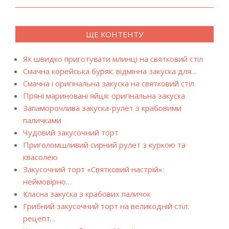
ЩЕ КОНТЕНТУ
Як швидко приготувати млинці на святковий стіл
Смачна корейська буряк: відмінна закуска для…
Смачна і оригінальна закуска на святковий стіл
Пряні мариновані яйця: оригінальна закуска
Запаморочлива закуска-рулет з крабовими
паличками
Чудовий закусочний торт
Приголомшливий сирний рулет з куркою та
квасолею
Закусочний торт «Святковий настрій»:
неймовірно…
Класна закуска з крабових паличок
Грибний закусочний торт на великодній стіл:
рецепт…