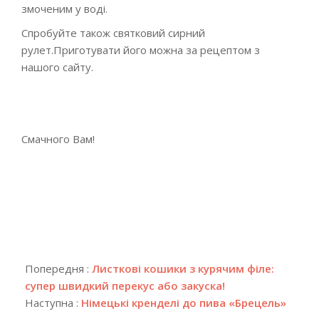
змоченим у воді.
Спробуйте також святковий сирний
рулет.Приготувати його можна за рецептом з
нашого сайту.
Смачного Вам!
2019-
08-
Попередня :
Листкові кошики з курячим філе:
01
супер швидкий перекус або закуска!
Наступна :
Німецькі кренделі до пива «Брецель»