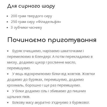
Для сирного шару
200 грам твердого сиру
250 грам сиру «Філадельфія»
3 зубчики часнику
Починаємо приготування
Буряк очищаємо, нарізаємо шматочками і
перемелюємо в блендері. А потім перекладаємо в
миску, додаємо цукор і рослинне масло,
перемішуємо.
У яєць відокремлюємо білки від жовтків. Жовтки
додаємо до буряках, перемішуємо, додаємо
крохмаль, борошно і ще раз перемішуємо.
У білки додаємо сіль і збиваємо до пишних
щільних піків.
Білкову масу акуратно з’єднуємо з бурякової.