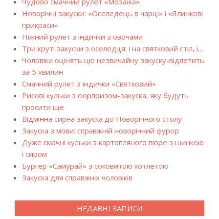
Чудово смачний рулет «Мозаїка»
Новорічні закуски: «Оселедець в чарці» і «Ялинкові
прикраси»
Ніжний рулет з індички з овочами
Три круті закуски з оселедця: і на святковий стіл, і…
Чоловіки оцінять цю незвичайну закуску-відлетить
за 5 хвилин
Смачний рулет з індички «Святковий»
Рисові кульки з сюрпризом-закуска, яку будуть
просити ще
Відмінна сирна закуска до Новорічного столу
Закуска з мови: справжній новорічний фурор
Дуже смачні кульки з картопляного пюре з шинкою
і сиром
Бургер «Самурай» з соковитою котлетою
Закуска для справжніх чоловіків
НЕДАВНІ ЗАПИСИ