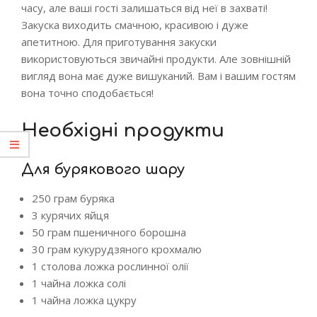
часу, але ваші гості залишаться від неї в захваті!
Закуска виходить смачною, красивою і дуже
апетитною. Для приготування закуски
використовуються звичайні продукти. Але зовнішній
вигляд вона має дуже вишуканий. Вам і вашим гостям
вона точно сподобається!
Необхідні продукти
Для бурякового шару
250 грам буряка
3 курячих яйця
50 грам пшеничного борошна
30 грам кукурудзяного крохмалю
1 столова ложка рослинної олії
1 чайна ложка солі
1 чайна ложка цукру