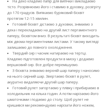
На деко кладемо папір для випічки і викладаємо
тісто. Розрівнюємо його і ставимо в духовку, розігріту
до 170 градусів. Випікаємо буряковий бісквіт
протягом 12-15 хвилин.
Готовий бісквіт дістаємо з духовки, знімаємо з
дека і перекладаємо на другий лист пергаментного
паперу, бісквітом вниз. В результаті бісквіт виходить
між двома пергаментними листами. У такому вигляді
залишаємо до повного охолодження.
Твердий сир і часник натираємо на тертці.
Кладемо підготовлені продукти в миску і додаємо
вершковий сир. Все добре перемішуємо.
З бісквіта знімаємо верхній шар паперу і наносимо
на нього сирний шар. Звертаємо бісквіт в рулет,
акуратно видаляючи другий шар паперу.
Готовий рулет загортаємо у плівку і прибираємо в
холодильник на кілька годин. А потім нарізаємо його
шматочками і подаємо до столу. Щоб рулет не
кришився ми рекомендуємо нарізати його ножем,