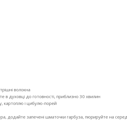
утрішні волокна
йте в духовці до готовності, приблизно 30 хвилин
ву, картоплю і цибулю-порей
ера, додайте запечені шматочки гарбуза, пюрируйте на серед