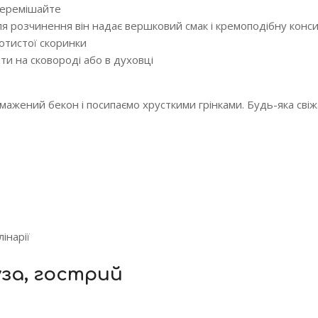
перемішайте
сля розчинення він надає вершковий смак і кремоподібну конс
отистої скоринки
ти на сковороді або в духовці
мажений бекон і посипаємо хрусткими грінками. Будь-яка сві
інарії
уза, гострий