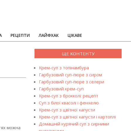
А
РЕЦЕПТИ
ЛАЙФХАК
ЦІКАВЕ
ЩЕ КОНТЕНТУ
Крем-суп з топінамбура
Гарбузовий суп-пюре з сиром
Гарбузовий суп-пюре з селери
Гарбузовий крем-суп
Крем-суп з брокколі: рецепт
Суп з білої квасолі і фенхелю
Крем-суп з цвітної капусти
Крем-суп з цвітної капусти і картоплі
Домашній курячий суп з сирними
стях можна
рулетиками