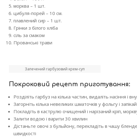
морква – 1 шт.
цибуля-порей – 10 см.
плавлений сир – 1 шт.
Грінки з білого хліба
сіль за смаком
Прованські трави
Запечений гарбузовий крем-суп
Покроковий рецепт приготування:
Розділіть гарбуз на кілька частин, видаліть насіння і вн
Загорніть кілька невеликих шматочків у фольгу і запіка
Покладіть в каструлю очищений і нарізаний кріп, морк
Залити водою і варити 30 хвилин
Дістаньте овочі з бульйону, перекладіть в чашу бленд
швидкості