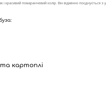
к і красивий помаранчевий колір. Він відмінно поєднується з у
буза:
 та картоплі