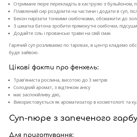
Отримане пюре перекладіть в каструлю з бульйоном, 
Плавлений сир розділити на частини і додати в суп, пі
Бекон нарізати тонкими скибочками, обсмажити до зол
З шматка батона зробити прямокутні скибочки, підсуши
Додайте сіль і прованські трави на свій смак
Гарячий суп розливаємо по тарілках, в центр кладемо обс
буде зайвою.
Цікаві факти про фенхель:
Трав’яниста рослина, висотою до 3 метрів
Солодкий аромат, з відтінком анісу
має заспокійливу дію,
Використовується як ароматизатор в косметології та кул
Суп-пюре з запеченого гарб
Для приготування: