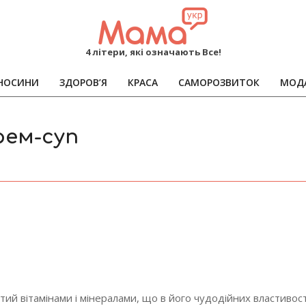
MAMA
4 літери, які означають Все!
НОСИНИ
ЗДОРОВ’Я
КРАСА
САМОРОЗВИТОК
МОД
Primary
Navigation
Menu
рем-суп
атий вітамінами і мінералами, що в його чудодійних властиво