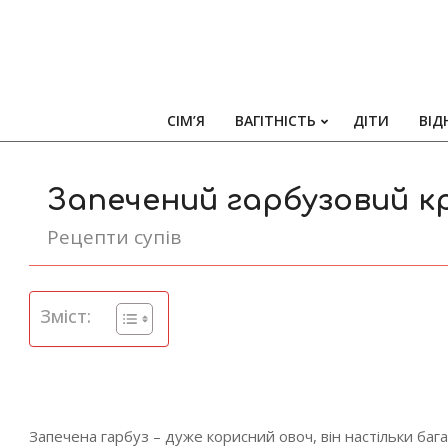
СІМ’Я
ВАГІТНІСТЬ
ДІТИ
ВІД
Запечений гарбузовий к
Рецепти супів
Зміст:
Запечена гарбуз – дуже корисний овоч, він настільки баг