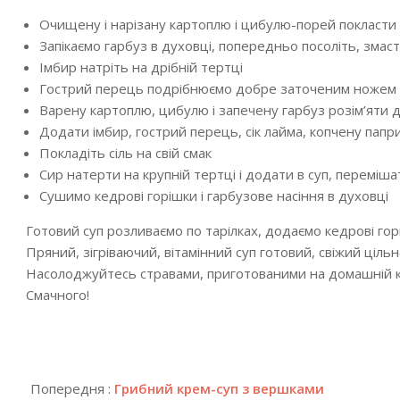
Очищену і нарізану картоплю і цибулю-порей покласти 
Запікаємо гарбуз в духовці, попередньо посоліть, змас
Імбир натріть на дрібній тертці
Гострий перець подрібнюємо добре заточеним ножем
Варену картоплю, цибулю і запечену гарбуз розім’яти 
Додати імбир, гострий перець, сік лайма, копчену папр
Покладіть сіль на свій смак
Сир натерти на крупній тертці і додати в суп, переміш
Сушимо кедрові горішки і гарбузове насіння в духовці
Готовий суп розливаємо по тарілках, додаємо кедрові горі
Пряний, зігріваючий, вітамінний суп готовий, свіжий ціль
Насолоджуйтесь стравами, приготованими на домашній к
Смачного!
2024-
11-
Попередня :
Грибний крем-суп з вершками