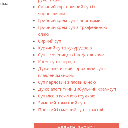
сіма
Смачний картопляний суп із
чорносливом
Грибний крем-суп з вершками
Грибний крем-суп з трюфельною
олією
Сирний суп
Курячий суп з кукурудзою
Суп з сочевицею і тюфтельками
Крем-суп з перцю
Дуже апетитний гороховий суп з
плавленим сиром
Суп перловий з яловичиною
Дуже апетитний цибульний крем-суп
Суп місо з качиною грудкою
Зимовий томатний суп
Простий і смачний суп з квасолі
НЕДАВНІ ЗАПИСИ