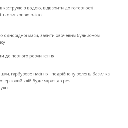
в каструлю з водою, відварити до готовності
тіть оливковою олією
до однорідної маси, залити овочевим бульйоном
ику
ати до повного розчинення
шки, гарбузове насіння і подрібнену зелень базиліка.
нозерновий хліб буде якраз до речі.
ухні.