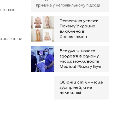
причина у неправильному підході
истенцію
Эстетика успеха:
Почему Украина
влюблена в
Zimmermann
жа зелень не
Все для жіночого
здоров’я в одному
місці: можливості
Medical Plaza у Бучі
Обідній стіл – місце
зустрічей, а не
тільки їжі