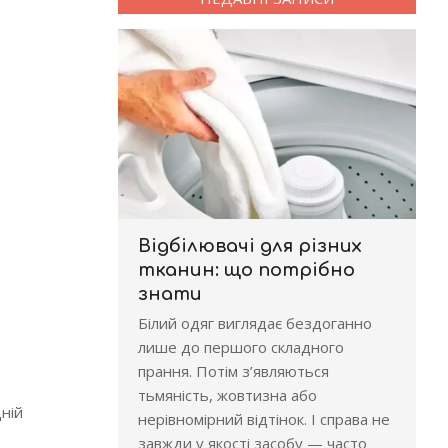
Відбілювачі для різних
тканин: що потрібно
знати
Білий одяг виглядає бездоганно
лише до першого складного
прання. Потім з’являються
тьмяність, жовтизна або
ній
нерівномірний відтінок. І справа не
завжди у якості засобу — часто